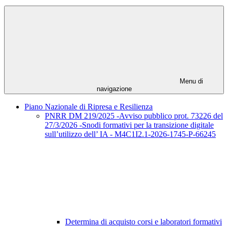
Menu di
navigazione
Piano Nazionale di Ripresa e Resilienza
PNRR DM 219/2025 -Avviso pubblico prot. 73226 del
27/3/2026 -Snodi formativi per la transizione digitale
sull’utilizzo dell’ IA - M4C1I2.1-2026-1745-P-66245
Determina di acquisto corsi e laboratori formativi