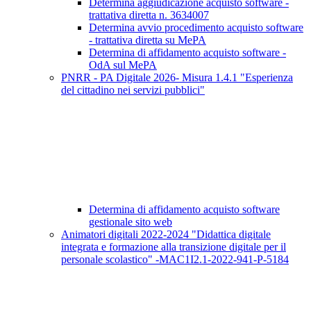
Determina aggiudicazione acquisto software -
trattativa diretta n. 3634007
Determina avvio procedimento acquisto software
- trattativa diretta su MePA
Determina di affidamento acquisto software -
OdA sul MePA
PNRR - PA Digitale 2026- Misura 1.4.1 "Esperienza
del cittadino nei servizi pubblici"
Determina di affidamento acquisto software
gestionale sito web
Animatori digitali 2022-2024 "Didattica digitale
integrata e formazione alla transizione digitale per il
personale scolastico" -MAC1I2.1-2022-941-P-5184