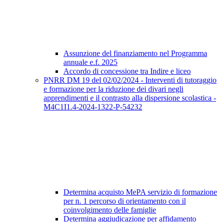
Assunzione del finanziamento nel Programma
annuale e.f. 2025
Accordo di concessione tra Indire e liceo
PNRR DM 19 del 02/02/2024 - Interventi di tutoraggio
e formazione per la riduzione dei divari negli
apprendimenti e il contrasto alla dispersione scolastica -
M4C1I1.4-2024-1322-P-54232
Determina acquisto MePA servizio di formazione
per n. 1 percorso di orientamento con il
coinvolgimento delle famiglie
Determina aggiudicazione per affidamento