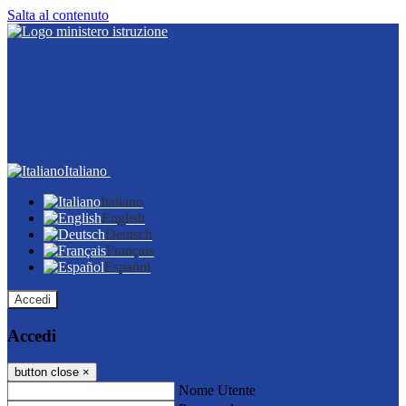
Salta al contenuto
Italiano
Italiano
English
Deutsch
Français
Español
Accedi
Accedi
button close
×
Nome Utente