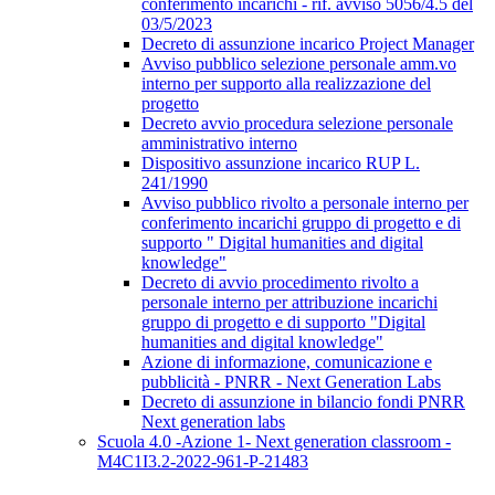
conferimento incarichi - rif. avviso 5056/4.5 del
03/5/2023
Decreto di assunzione incarico Project Manager
Avviso pubblico selezione personale amm.vo
interno per supporto alla realizzazione del
progetto
Decreto avvio procedura selezione personale
amministrativo interno
Dispositivo assunzione incarico RUP L.
241/1990
Avviso pubblico rivolto a personale interno per
conferimento incarichi gruppo di progetto e di
supporto " Digital humanities and digital
knowledge"
Decreto di avvio procedimento rivolto a
personale interno per attribuzione incarichi
gruppo di progetto e di supporto "Digital
humanities and digital knowledge"
Azione di informazione, comunicazione e
pubblicità - PNRR - Next Generation Labs
Decreto di assunzione in bilancio fondi PNRR
Next generation labs
Scuola 4.0 -Azione 1- Next generation classroom -
M4C1I3.2-2022-961-P-21483