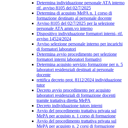
Determina individuazione personale ATA interno
rif. avviso 8105 del 02/7/2025
Determina di acquisto MePA n. 1 corso di
formazione destinato al personale docente
Avviso 8105 del 02/7/2025 per la selezione
personale ATA amm.vo interno
Dispositivo individuazione formatori interni- rif.
avviso 14524/2024
Avviso selezione personale interno per incarichi
di formatori laboratori
Determina avvio procedimento per selezione
formatori interni laboratori formativi
Determina acquisto servizio formazione per n. 5
laboratori residenziali destinati al personale
docente
rettifica decreto prot. 8112/2024 individuazione
tutor
Decreto avvio procedimento per acquisto
laboratori residenziali di formazione docenti
tramite trattativa diretta MePA
Decreto individuazione tutors interni
Avvio del procedimento trattativa privata sul
MePA per acquisto n. 1 corso di formazione
Avvio del procedimento trattativa privata sul
MePA per acquisto n. 2 corsi di formazione