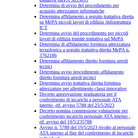
Determina di avvio del procedimento per
acquisto attrezzature informatiche
Determina affidamento a seguito trattativa diretta
su MePA piccoli lavori di edilizia /infrastruttura
ICT
Determina avvio del procedimento per piccoli
lavori di edilizia tramite trattativa sul MePA
Determina di affidamento fornitura attrezzatura
tecnologica a seguito trattativa diretta MePA n.
3762186
Determina affidamento diretto fornitura arredi
tecnici
Determina avvio procedimento affidamento
diretto fornitura arredi tecnici
Determina avvio trattativa diretta fornitura
attrezzature per allestimento classi innovative
Decreto approvazione graduatoria per il
conferimento di incarichi a personale ATA
interno -rif. avviso 5788 del 25/5/2023
Decreto nomina commissione valutazione per
conferimento incarichi personale ATA interno -
rif. avviso del 19/5/235788
Avviso n. 5788 del 19/5/2023 rivolto al personale
ATA interno al fine del conferimento di incarichi