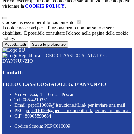
Per conoscere quali sono i cookie necessari al funzionamento potete
visionare la
COOKIE POLICY
.
Cookie necessari per il funzionamento
I cookie necessari per il funzionamento non possono essere
disabilitati. È possibile consultare l'elenco nella pagina della cookie
policy.
Accetta tutti
Salva le preferenze
LICEO CLASSICO STATALE G.
D'ANNUNZIO
Contatti
LICEO CLASSICO STATALE G. D'ANNUNZIO
Via Venezia, 41 - 65121 Pescara
Tel:
085-4210351
Email:
pepc010009@istruzione.it
Link per inviare una mail
PEC:
pepc010009@pec.istruzione.it
Link per inviare una mail
C.F.: 80005590684
Codice Scuola: PEPC010009