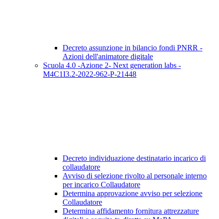
Decreto assunzione in bilancio fondi PNRR -
Azioni dell'animatore digitale
Scuola 4.0 -Azione 2- Next generation labs -
M4C1I3.2-2022-962-P-21448
Decreto individuazione destinatario incarico di
collaudatore
Avviso di selezione rivolto al personale interno
per incarico Collaudatore
Determina approvazione avviso per selezione
Collaudatore
Determina affidamento fornitura attrezzature