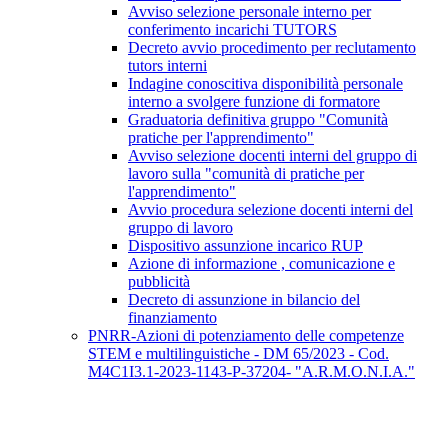
Avviso selezione personale interno per
conferimento incarichi TUTORS
Decreto avvio procedimento per reclutamento
tutors interni
Indagine conoscitiva disponibilità personale
interno a svolgere funzione di formatore
Graduatoria definitiva gruppo "Comunità
pratiche per l'apprendimento"
Avviso selezione docenti interni del gruppo di
lavoro sulla "comunità di pratiche per
l'apprendimento"
Avvio procedura selezione docenti interni del
gruppo di lavoro
Dispositivo assunzione incarico RUP
Azione di informazione , comunicazione e
pubblicità
Decreto di assunzione in bilancio del
finanziamento
PNRR-Azioni di potenziamento delle competenze
STEM e multilinguistiche - DM 65/2023 - Cod.
M4C1I3.1-2023-1143-P-37204- "A.R.M.O.N.I.A."