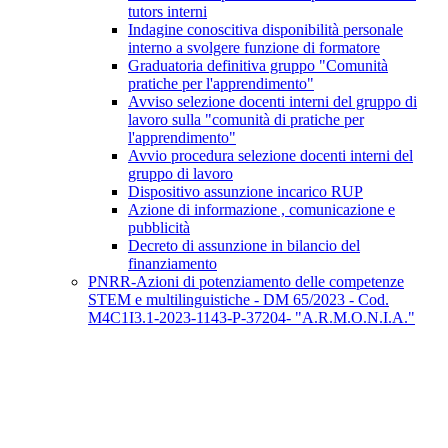
tutors interni
Indagine conoscitiva disponibilità personale
interno a svolgere funzione di formatore
Graduatoria definitiva gruppo "Comunità
pratiche per l'apprendimento"
Avviso selezione docenti interni del gruppo di
lavoro sulla "comunità di pratiche per
l'apprendimento"
Avvio procedura selezione docenti interni del
gruppo di lavoro
Dispositivo assunzione incarico RUP
Azione di informazione , comunicazione e
pubblicità
Decreto di assunzione in bilancio del
finanziamento
PNRR-Azioni di potenziamento delle competenze
STEM e multilinguistiche - DM 65/2023 - Cod.
M4C1I3.1-2023-1143-P-37204- "A.R.M.O.N.I.A."