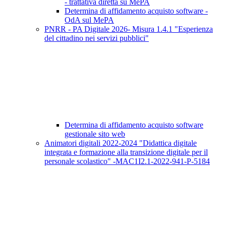
- trattativa diretta su MePA
Determina di affidamento acquisto software -
OdA sul MePA
PNRR - PA Digitale 2026- Misura 1.4.1 "Esperienza
del cittadino nei servizi pubblici"
Determina di affidamento acquisto software
gestionale sito web
Animatori digitali 2022-2024 "Didattica digitale
integrata e formazione alla transizione digitale per il
personale scolastico" -MAC1I2.1-2022-941-P-5184