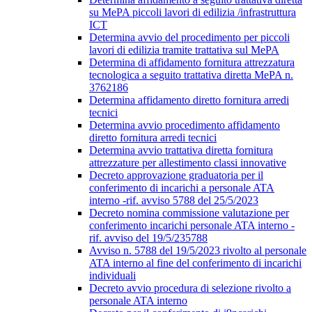
su MePA piccoli lavori di edilizia /infrastruttura
ICT
Determina avvio del procedimento per piccoli
lavori di edilizia tramite trattativa sul MePA
Determina di affidamento fornitura attrezzatura
tecnologica a seguito trattativa diretta MePA n.
3762186
Determina affidamento diretto fornitura arredi
tecnici
Determina avvio procedimento affidamento
diretto fornitura arredi tecnici
Determina avvio trattativa diretta fornitura
attrezzature per allestimento classi innovative
Decreto approvazione graduatoria per il
conferimento di incarichi a personale ATA
interno -rif. avviso 5788 del 25/5/2023
Decreto nomina commissione valutazione per
conferimento incarichi personale ATA interno -
rif. avviso del 19/5/235788
Avviso n. 5788 del 19/5/2023 rivolto al personale
ATA interno al fine del conferimento di incarichi
individuali
Decreto avvio procedura di selezione rivolto a
personale ATA interno