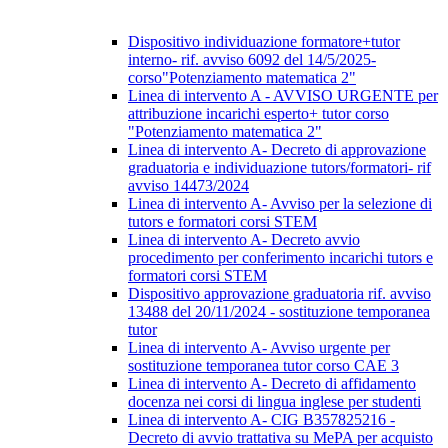
Dispositivo individuazione formatore+tutor
interno- rif. avviso 6092 del 14/5/2025-
corso"Potenziamento matematica 2"
Linea di intervento A - AVVISO URGENTE per
attribuzione incarichi esperto+ tutor corso
"Potenziamento matematica 2"
Linea di intervento A- Decreto di approvazione
graduatoria e individuazione tutors/formatori- rif
avviso 14473/2024
Linea di intervento A- Avviso per la selezione di
tutors e formatori corsi STEM
Linea di intervento A- Decreto avvio
procedimento per conferimento incarichi tutors e
formatori corsi STEM
Dispositivo approvazione graduatoria rif. avviso
13488 del 20/11/2024 - sostituzione temporanea
tutor
Linea di intervento A- Avviso urgente per
sostituzione temporanea tutor corso CAE 3
Linea di intervento A- Decreto di affidamento
docenza nei corsi di lingua inglese per studenti
Linea di intervento A- CIG B357825216 -
Decreto di avvio trattativa su MePA per acquisto