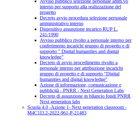
Avviso pubblico selezione personale amm.vo
interno per supporto alla realizzazione del
progetto
Decreto avvio procedura selezione personale
amministrativo interno
Dispositivo assunzione incarico RUP L.
241/1990
Avviso pubblico rivolto a personale interno per
conferimento incarichi gruppo di progetto e di
supporto " Digital humanities and digital
knowledge"
Decreto di avvio procedimento rivolto a
personale interno per attribuzione incarichi
gruppo di progetto e di supporto "Digital
humanities and digital knowledge"
Azione di informazione, comunicazione e
pubblicità - PNRR - Next Generation Labs
Decreto di assunzione in bilancio fondi PNRR
Next generation labs
Scuola 4.0 -Azione 1- Next generation classroom -
M4C1I3.2-2022-961-P-21483