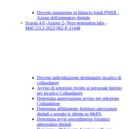
Decreto assunzione in bilancio fondi PNRR -
Azioni dell'animatore digitale
Scuola 4.0 -Azione 2- Next generation labs -
M4C1I3.2-2022-962-P-21448
Decreto individuazione destinatario incarico di
collaudatore
Avviso di selezione rivolto al personale interno
per incarico Collaudatore
Determina approvazione avviso per selezione
Collaudatore
Determina affidamento fornitura attrezzature
digitali a seguito tr. diretta su MePA
Determina avvio procedimento fornitura
attrezzature digitali