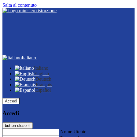
Salta al contenuto
Italiano
Italiano
English
Deutsch
Français
Español
Accedi
Accedi
button close
×
Nome Utente