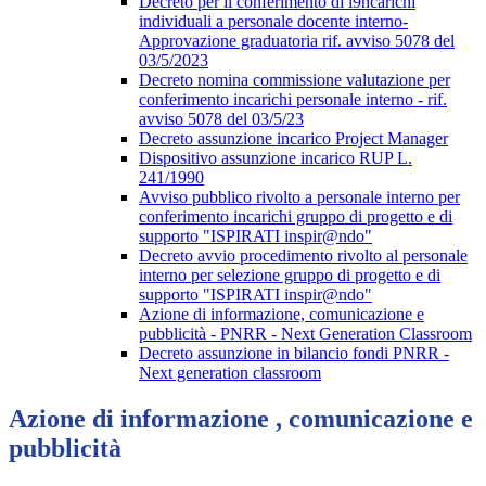
Decreto per il conferimento di i9ncarichi
individuali a personale docente interno-
Approvazione graduatoria rif. avviso 5078 del
03/5/2023
Decreto nomina commissione valutazione per
conferimento incarichi personale interno - rif.
avviso 5078 del 03/5/23
Decreto assunzione incarico Project Manager
Dispositivo assunzione incarico RUP L.
241/1990
Avviso pubblico rivolto a personale interno per
conferimento incarichi gruppo di progetto e di
supporto "ISPIRATI inspir@ndo"
Decreto avvio procedimento rivolto al personale
interno per selezione gruppo di progetto e di
supporto "ISPIRATI inspir@ndo"
Azione di informazione, comunicazione e
pubblicità - PNRR - Next Generation Classroom
Decreto assunzione in bilancio fondi PNRR -
Next generation classroom
Azione di informazione , comunicazione e
pubblicità