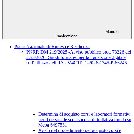
Menu di
navigazione
Piano Nazionale di Ripresa e Resilienza
PNRR DM 219/2025 -Avviso pubblico prot. 73226 del
27/3/2026 -Snodi formativi per la transizione digitale
sull’utilizzo dell’ IA - M4C1I2.1-2026-1745-P-66245
Determina di acquisto corsi e laboratori formativi
per il personale scolastico - rif. trattativa diretta su
Mepa 6497531
Avvio del procedimento per acquisto corsi e