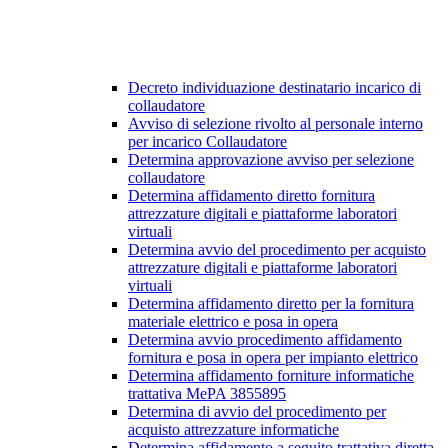
Decreto individuazione destinatario incarico di
collaudatore
Avviso di selezione rivolto al personale interno
per incarico Collaudatore
Determina approvazione avviso per selezione
collaudatore
Determina affidamento diretto fornitura
attrezzature digitali e piattaforme laboratori
virtuali
Determina avvio del procedimento per acquisto
attrezzature digitali e piattaforme laboratori
virtuali
Determina affidamento diretto per la fornitura
materiale elettrico e posa in opera
Determina avvio procedimento affidamento
fornitura e posa in opera per impianto elettrico
Determina affidamento forniture informatiche
trattativa MePA 3855895
Determina di avvio del procedimento per
acquisto attrezzature informatiche
Determina affidamento a seguito trattativa diretta