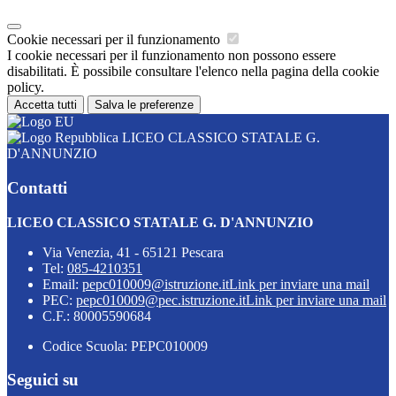
Cookie necessari per il funzionamento
I cookie necessari per il funzionamento non possono essere
disabilitati. È possibile consultare l'elenco nella pagina della cookie
policy.
Accetta tutti
Salva le preferenze
LICEO CLASSICO STATALE G.
D'ANNUNZIO
Contatti
LICEO CLASSICO STATALE G. D'ANNUNZIO
Via Venezia, 41 - 65121 Pescara
Tel:
085-4210351
Email:
pepc010009@istruzione.it
Link per inviare una mail
PEC:
pepc010009@pec.istruzione.it
Link per inviare una mail
C.F.: 80005590684
Codice Scuola: PEPC010009
Seguici su