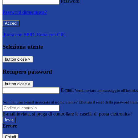
Password
Password dimenticata?
-
Entra con SPID
Entra con CIE
Seleziona utente
button close
×
Recupero password
button close
×
E-mail
Verrà inviato un messaggio all'indirizz
Non hai una e-mail associata al nome utente? Effettua il reset della password tram
E-mail inviata, si prega di controllare la casella di posta elettronica!
Errore
Chiudi