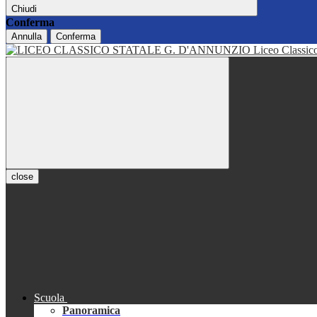
Chiudi
Conferma
Annulla
Conferma
Liceo Classi
close
Scuola
Panoramica