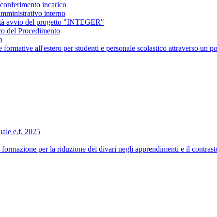
conferimento incarico
amministrativo interno
ità avvio del progetto "INTEGER"
co del Procedimento
o
ormative all'estero per studenti e personale scolastico attraverso 
ale e.f. 2025
formazione per la riduzione dei divari negli apprendimenti e il contra