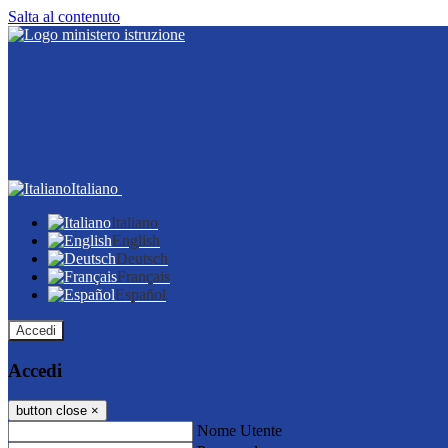
Salta al contenuto
Italiano
Italiano
English
Deutsch
Français
Español
Accedi
Accedi
button close
×
Nome Utente