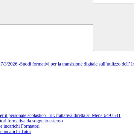
/2026 -Snodi formativi per la transizione digitale sull’utilizzo del
r il personale scolastico - rif. trattativa diretta su Mepa 6497531
tori formativa da soggetto esterno
ne incarichi Formatori
e incarichi Tutor