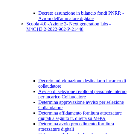
Decreto assunzione in bilancio fondi PNRR -
Azioni dell'animatore digitale
Scuola 4.0 -Azione 2- Next generation labs -
M4C1I3.2-2022-962-P-21448
Decreto individuazione destinatario incarico di
collaudatore
Avviso di selezione rivolto al personale interno
per incarico Collaudatore
Determina approvazione avviso per selezione
Collaudatore
Determina affidamento fornitura attrezzature
digitali a seguito tr. diretta su MePA
Determina avvio procedimento fornitura
attrezzature digitali