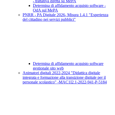
- trattativa diretta su MePA
Determina di affidamento acquisto software -
OdA sul MePA
PNRR - PA Digitale 2026- Misura 1.4.1 "Esperienza
del cittadino nei servizi pubblici"
Determina di affidamento acquisto software
gestionale sito web
Animatori digitali 2022-2024 "Didattica digitale
integrata e formazione alla transizione digitale per il
personale scolastico" -MAC1I2.1-2022-941-P-5184