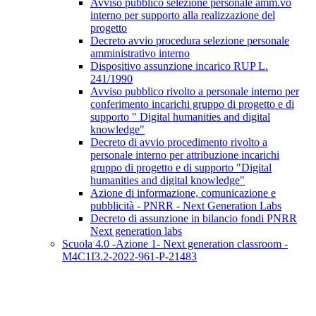
Avviso pubblico selezione personale amm.vo
interno per supporto alla realizzazione del
progetto
Decreto avvio procedura selezione personale
amministrativo interno
Dispositivo assunzione incarico RUP L.
241/1990
Avviso pubblico rivolto a personale interno per
conferimento incarichi gruppo di progetto e di
supporto " Digital humanities and digital
knowledge"
Decreto di avvio procedimento rivolto a
personale interno per attribuzione incarichi
gruppo di progetto e di supporto "Digital
humanities and digital knowledge"
Azione di informazione, comunicazione e
pubblicità - PNRR - Next Generation Labs
Decreto di assunzione in bilancio fondi PNRR
Next generation labs
Scuola 4.0 -Azione 1- Next generation classroom -
M4C1I3.2-2022-961-P-21483