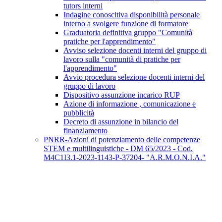
tutors interni
Indagine conoscitiva disponibilità personale
interno a svolgere funzione di formatore
Graduatoria definitiva gruppo "Comunità
pratiche per l'apprendimento"
Avviso selezione docenti interni del gruppo di
lavoro sulla "comunità di pratiche per
l'apprendimento"
Avvio procedura selezione docenti interni del
gruppo di lavoro
Dispositivo assunzione incarico RUP
Azione di informazione , comunicazione e
pubblicità
Decreto di assunzione in bilancio del
finanziamento
PNRR-Azioni di potenziamento delle competenze
STEM e multilinguistiche - DM 65/2023 - Cod.
M4C1I3.1-2023-1143-P-37204- "A.R.M.O.N.I.A."