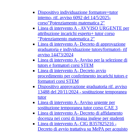
Dispositivo individuazione formatore+tutor
interno- rif. avviso 6092 del 14/5/2025-
corso"Potenziamento matematica 2"
Linea di intervento A - AVVISO URGENTE per
attribuzione incarichi esperto+ tutor corso
"Potenziamento matematica 2"
Linea di intervento A- Decreto di approvazione
graduatoria e individuazione tutors/formatori- rif
avviso 14473/2024
Linea di intervento A- Avviso per la selezione di
tutors e formatori corsi STEM
Linea di intervento A- Decreto avvio
procedimento per conferimento incarichi tutors e
formatori corsi STEM
Dispositivo approvazione graduatoria rif. avviso
13488 del 20/11/2024 - sostituzione temporanea
tutor
Linea di intervento A- Avviso urgente per
sostituzione temporanea tutor corso CAE 3
Linea di intervento A- Decreto di affidamento
docenza nei corsi di lingua inglese per studenti
Linea di intervento A- CIG B357825216 -
Decreto di avvio trattativa su MePA per acquisto