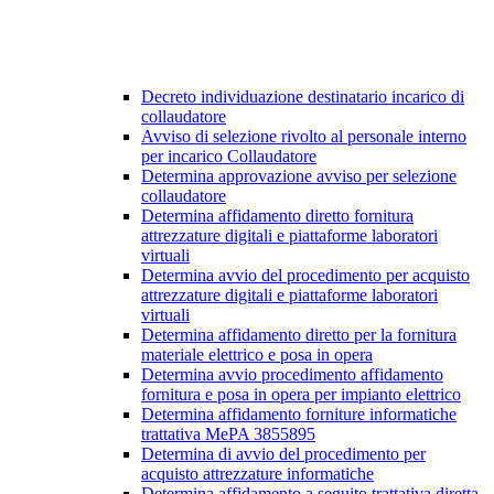
Decreto individuazione destinatario incarico di
collaudatore
Avviso di selezione rivolto al personale interno
per incarico Collaudatore
Determina approvazione avviso per selezione
collaudatore
Determina affidamento diretto fornitura
attrezzature digitali e piattaforme laboratori
virtuali
Determina avvio del procedimento per acquisto
attrezzature digitali e piattaforme laboratori
virtuali
Determina affidamento diretto per la fornitura
materiale elettrico e posa in opera
Determina avvio procedimento affidamento
fornitura e posa in opera per impianto elettrico
Determina affidamento forniture informatiche
trattativa MePA 3855895
Determina di avvio del procedimento per
acquisto attrezzature informatiche
Determina affidamento a seguito trattativa diretta