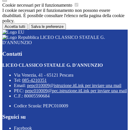
Cookie necessari per il funzionamento
I cookie necessari per il funzionamento non possono essere
disabilitati. È possibile consultare l'elenco nella pagina della cookie
policy.
Accetta tutti
Salva le preferenze
LICEO CLASSICO STATALE G.
D'ANNUNZIO
Contatti
LICEO CLASSICO STATALE G. D'ANNUNZIO
Via Venezia, 41 - 65121 Pescara
Tel:
085-4210351
Email:
pepc010009@istruzione.it
Link per inviare una mail
PEC:
pepc010009@pec.istruzione.it
Link per inviare una mail
C.F.: 80005590684
Codice Scuola: PEPC010009
Seguici su
Facebook