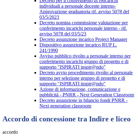
Decreto per il conferimento di i9ncarichi
individuali a personale docente interno-
Approvazione graduatoria rif. avviso 5078 del
03/5/2023
Decreto nomina commissione valutazione per
conferimento incarichi personale interno - rif.
avviso 5078 del 03/5/23
Decreto assunzione incarico Project Manager
Dispositivo assunzione incarico RUP L.
241/1990
Avviso pubblico rivolto a personale interno per
conferimento incarichi gruppo di progetto e di
supporto "ISPIRATI inspir@ndo"
Decreto avvio procedimento rivolto al personale
interno per selezione gruppo di progetto e di
supporto "ISPIRATI inspir@ndo"
Azione di informazione, comunicazione e
pubblicità - PNRR - Next Generation Classroom
Decreto assunzione in bilancio fondi PNRR -
Next generation classroom
Accordo di concessione tra Indire e liceo
accordo