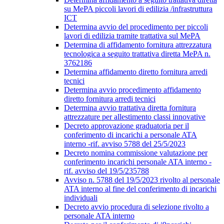
su MePA piccoli lavori di edilizia /infrastruttura
ICT
Determina avvio del procedimento per piccoli
lavori di edilizia tramite trattativa sul MePA
Determina di affidamento fornitura attrezzatura
tecnologica a seguito trattativa diretta MePA n.
3762186
Determina affidamento diretto fornitura arredi
tecnici
Determina avvio procedimento affidamento
diretto fornitura arredi tecnici
Determina avvio trattativa diretta fornitura
attrezzature per allestimento classi innovative
Decreto approvazione graduatoria per il
conferimento di incarichi a personale ATA
interno -rif. avviso 5788 del 25/5/2023
Decreto nomina commissione valutazione per
conferimento incarichi personale ATA interno -
rif. avviso del 19/5/235788
Avviso n. 5788 del 19/5/2023 rivolto al personale
ATA interno al fine del conferimento di incarichi
individuali
Decreto avvio procedura di selezione rivolto a
personale ATA interno