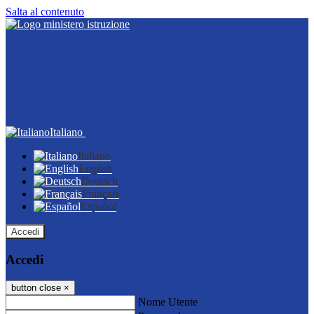
Salta al contenuto
Italiano
Italiano
English
Deutsch
Français
Español
Accedi
Accedi
button close
×
Nome Utente