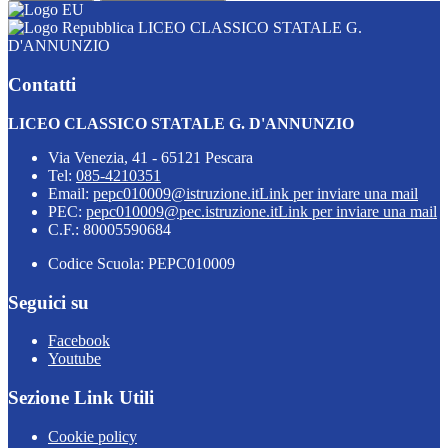
LICEO CLASSICO STATALE G.
D'ANNUNZIO
Contatti
LICEO CLASSICO STATALE G. D'ANNUNZIO
Via Venezia, 41 - 65121 Pescara
Tel:
085-4210351
Email:
pepc010009@istruzione.it
Link per inviare una mail
PEC:
pepc010009@pec.istruzione.it
Link per inviare una mail
C.F.: 80005590684
Codice Scuola: PEPC010009
Seguici su
Facebook
Youtube
Sezione Link Utili
Cookie policy