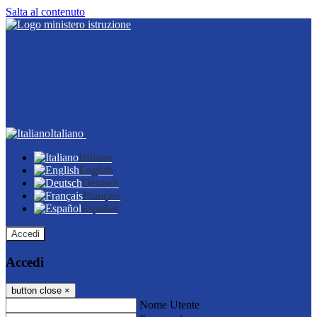
Salta al contenuto
Italiano
Italiano
English
Deutsch
Français
Español
Accedi
Accedi
button close
×
Nome Utente