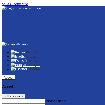
Salta al contenuto
Italiano
Italiano
English
Deutsch
Français
Español
Accedi
Accedi
button close
×
Nome Utente