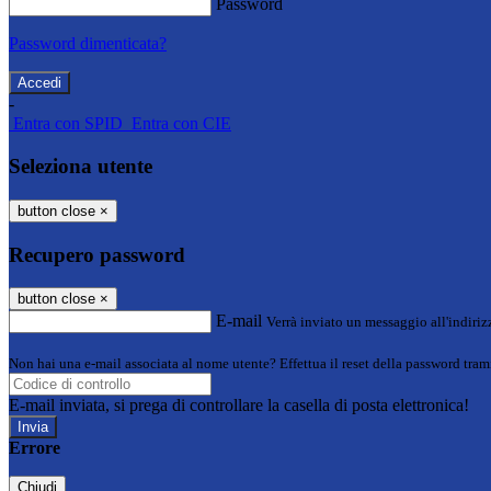
Password
Password dimenticata?
-
Entra con SPID
Entra con CIE
Seleziona utente
button close
×
Recupero password
button close
×
E-mail
Verrà inviato un messaggio all'indirizz
Non hai una e-mail associata al nome utente? Effettua il reset della password tram
E-mail inviata, si prega di controllare la casella di posta elettronica!
Errore
Chiudi