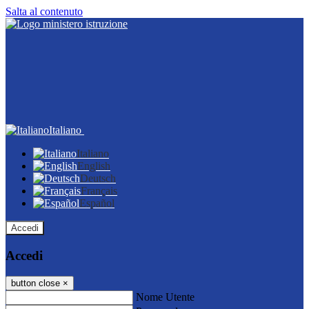
Salta al contenuto
Italiano
Italiano
English
Deutsch
Français
Español
Accedi
Accedi
button close
×
Nome Utente