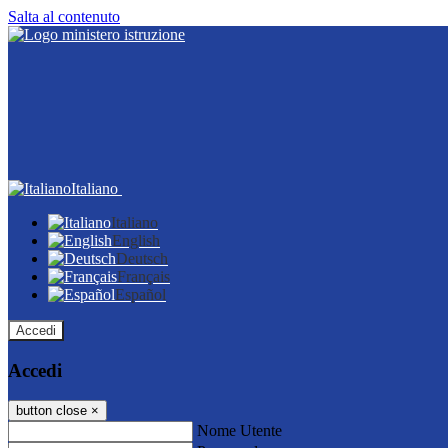
Salta al contenuto
Italiano
Italiano
English
Deutsch
Français
Español
Accedi
Accedi
button close
×
Nome Utente