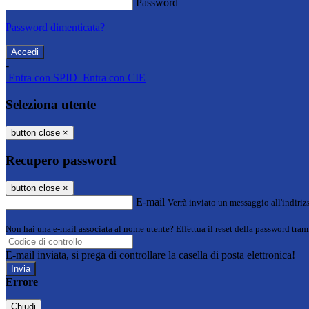
Password
Password dimenticata?
-
Entra con SPID
Entra con CIE
Seleziona utente
button close
×
Recupero password
button close
×
E-mail
Verrà inviato un messaggio all'indirizz
Non hai una e-mail associata al nome utente? Effettua il reset della password tram
E-mail inviata, si prega di controllare la casella di posta elettronica!
Errore
Chiudi