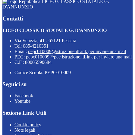
LICEO CLASSICO STATALE G.
D'ANNUNZIO
Contatti
LICEO CLASSICO STATALE G. D'ANNUNZIO
Via Venezia, 41 - 65121 Pescara
Tel:
085-4210351
Email:
pepc010009@istruzione.it
Link per inviare una mail
PEC:
pepc010009@pec.istruzione.it
Link per inviare una mail
C.F.: 80005590684
Codice Scuola: PEPC010009
Seguici su
Facebook
Youtube
Sezione Link Utili
Cookie policy
Note legali