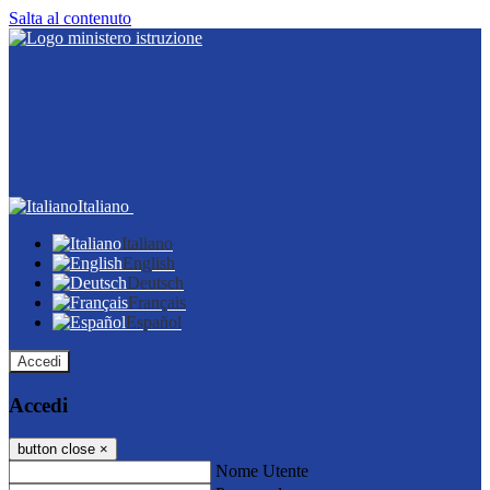
Salta al contenuto
Italiano
Italiano
English
Deutsch
Français
Español
Accedi
Accedi
button close
×
Nome Utente