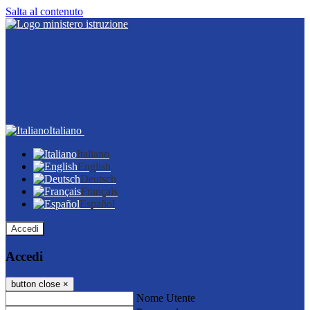
Salta al contenuto
Italiano
Italiano
English
Deutsch
Français
Español
Accedi
Accedi
button close
×
Nome Utente