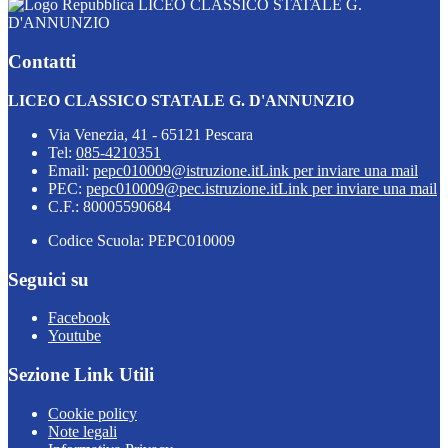
LICEO CLASSICO STATALE G.
D'ANNUNZIO
Contatti
LICEO CLASSICO STATALE G. D'ANNUNZIO
Via Venezia, 41 - 65121 Pescara
Tel:
085-4210351
Email:
pepc010009@istruzione.it
Link per inviare una mail
PEC:
pepc010009@pec.istruzione.it
Link per inviare una mail
C.F.: 80005590684
Codice Scuola: PEPC010009
Seguici su
Facebook
Youtube
Sezione Link Utili
Cookie policy
Note legali