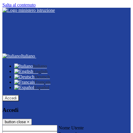
Salta al contenuto
Italiano
Italiano
English
Deutsch
Français
Español
Accedi
Accedi
button close
×
Nome Utente