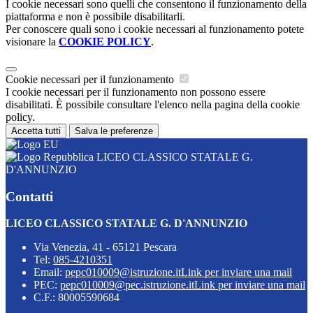
I cookie necessari sono quelli che consentono il funzionamento della
piattaforma e non è possibile disabilitarli.
Per conoscere quali sono i cookie necessari al funzionamento potete
visionare la
COOKIE POLICY
.
Cookie necessari per il funzionamento
I cookie necessari per il funzionamento non possono essere
disabilitati. È possibile consultare l'elenco nella pagina della cookie
policy.
Accetta tutti
Salva le preferenze
LICEO CLASSICO STATALE G.
D'ANNUNZIO
Contatti
LICEO CLASSICO STATALE G. D'ANNUNZIO
Via Venezia, 41 - 65121 Pescara
Tel:
085-4210351
Email:
pepc010009@istruzione.it
Link per inviare una mail
PEC:
pepc010009@pec.istruzione.it
Link per inviare una mail
C.F.: 80005590684