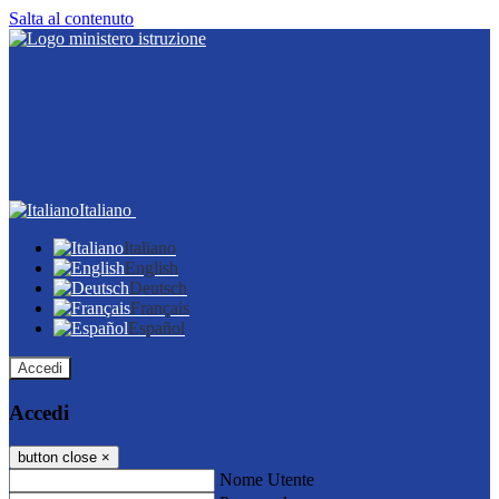
Salta al contenuto
Italiano
Italiano
English
Deutsch
Français
Español
Accedi
Accedi
button close
×
Nome Utente