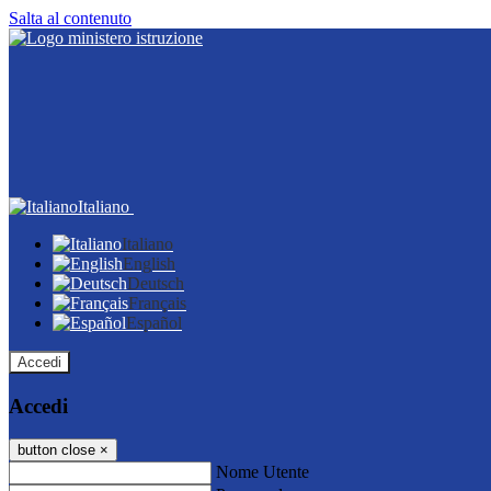
Salta al contenuto
Italiano
Italiano
English
Deutsch
Français
Español
Accedi
Accedi
button close
×
Nome Utente