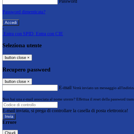
Password
Password dimenticata?
-
Entra con SPID
Entra con CIE
Seleziona utente
button close
×
Recupero password
button close
×
E-mail
Verrà inviato un messaggio all'indirizz
Non hai una e-mail associata al nome utente? Effettua il reset della password tram
E-mail inviata, si prega di controllare la casella di posta elettronica!
Errore
Chiudi