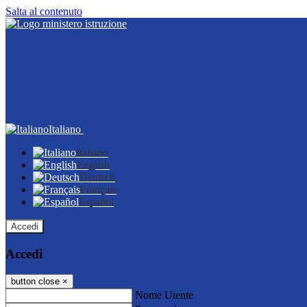
Salta al contenuto
Italiano
Italiano
English
Deutsch
Français
Español
Accedi
Accedi
button close
×
Nome Utente