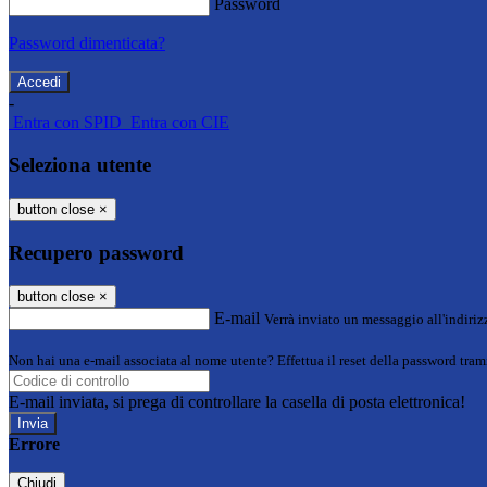
Password
Password dimenticata?
-
Entra con SPID
Entra con CIE
Seleziona utente
button close
×
Recupero password
button close
×
E-mail
Verrà inviato un messaggio all'indirizz
Non hai una e-mail associata al nome utente? Effettua il reset della password tram
E-mail inviata, si prega di controllare la casella di posta elettronica!
Errore
Chiudi