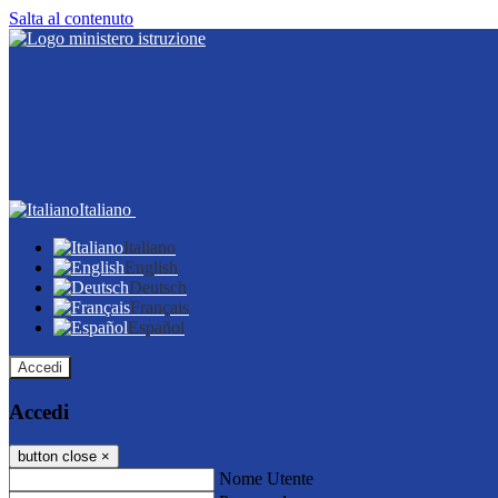
Salta al contenuto
Italiano
Italiano
English
Deutsch
Français
Español
Accedi
Accedi
button close
×
Nome Utente