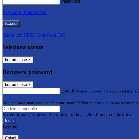
Password
Password dimenticata?
-
Entra con SPID
Entra con CIE
Seleziona utente
button close
×
Recupero password
button close
×
E-mail
Verrà inviato un messaggio all'indirizz
Non hai una e-mail associata al nome utente? Effettua il reset della password tram
E-mail inviata, si prega di controllare la casella di posta elettronica!
Errore
Chiudi