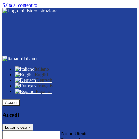
Salta al contenuto
Italiano
Italiano
English
Deutsch
Français
Español
Accedi
Accedi
button close
×
Nome Utente