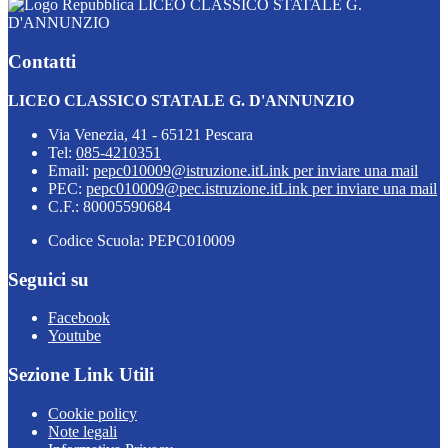
LICEO CLASSICO STATALE G.
D'ANNUNZIO
Contatti
LICEO CLASSICO STATALE G. D'ANNUNZIO
Via Venezia, 41 - 65121 Pescara
Tel:
085-4210351
Email:
pepc010009@istruzione.it
Link per inviare una mail
PEC:
pepc010009@pec.istruzione.it
Link per inviare una mail
C.F.: 80005590684
Codice Scuola: PEPC010009
Seguici su
Facebook
Youtube
Sezione Link Utili
Cookie policy
Note legali