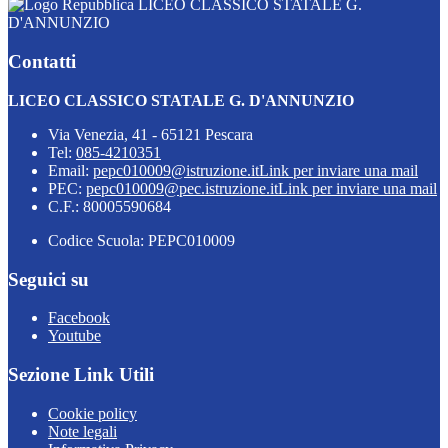
LICEO CLASSICO STATALE G.
D'ANNUNZIO
Contatti
LICEO CLASSICO STATALE G. D'ANNUNZIO
Via Venezia, 41 - 65121 Pescara
Tel:
085-4210351
Email:
pepc010009@istruzione.it
Link per inviare una mail
PEC:
pepc010009@pec.istruzione.it
Link per inviare una mail
C.F.: 80005590684
Codice Scuola: PEPC010009
Seguici su
Facebook
Youtube
Sezione Link Utili
Cookie policy
Note legali