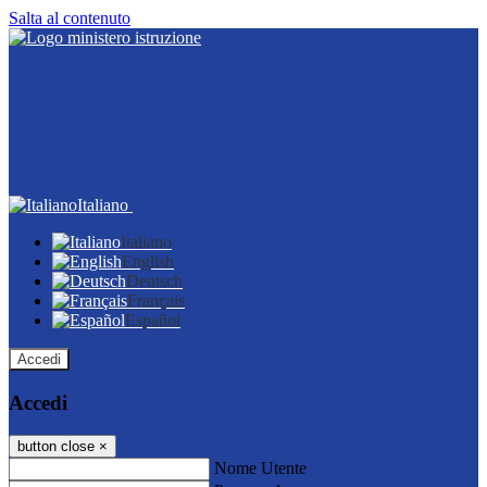
Salta al contenuto
Italiano
Italiano
English
Deutsch
Français
Español
Accedi
Accedi
button close
×
Nome Utente