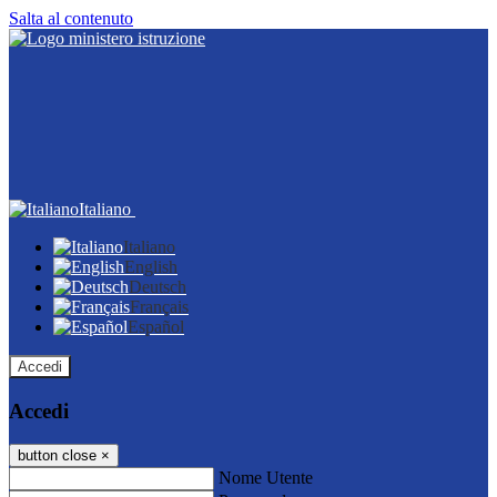
Salta al contenuto
Italiano
Italiano
English
Deutsch
Français
Español
Accedi
Accedi
button close
×
Nome Utente