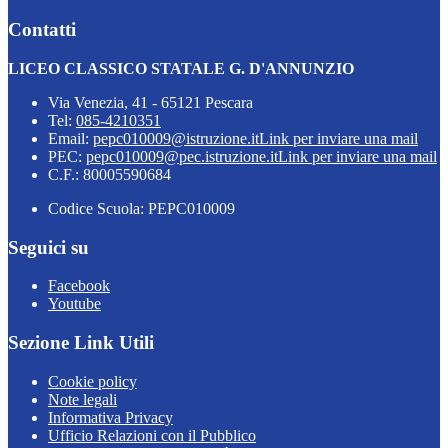
Contatti
LICEO CLASSICO STATALE G. D'ANNUNZIO
Via Venezia, 41 - 65121 Pescara
Tel:
085-4210351
Email:
pepc010009@istruzione.it
Link per inviare una mail
PEC:
pepc010009@pec.istruzione.it
Link per inviare una mail
C.F.: 80005590684
Codice Scuola: PEPC010009
Seguici su
Facebook
Youtube
Sezione Link Utili
Cookie policy
Note legali
Informativa Privacy
Ufficio Relazioni con il Pubblico