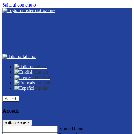
Salta al contenuto
Italiano
Italiano
English
Deutsch
Français
Español
Accedi
Accedi
button close
×
Nome Utente