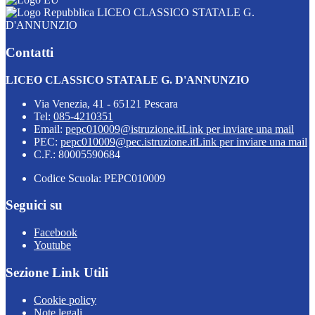
LICEO CLASSICO STATALE G.
D'ANNUNZIO
Contatti
LICEO CLASSICO STATALE G. D'ANNUNZIO
Via Venezia, 41 - 65121 Pescara
Tel:
085-4210351
Email:
pepc010009@istruzione.it
Link per inviare una mail
PEC:
pepc010009@pec.istruzione.it
Link per inviare una mail
C.F.: 80005590684
Codice Scuola: PEPC010009
Seguici su
Facebook
Youtube
Sezione Link Utili
Cookie policy
Note legali