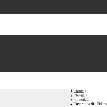
Home
>
Novità
>
Le notizie
>
Determina di affidamen