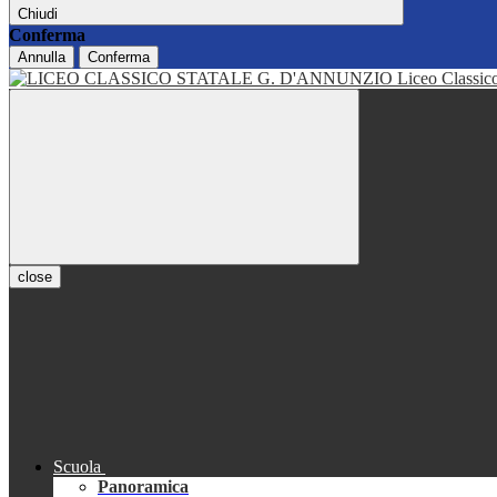
Chiudi
Conferma
Annulla
Conferma
Liceo Classi
close
Scuola
Panoramica