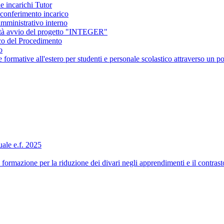
e incarichi Tutor
conferimento incarico
amministrativo interno
ità avvio del progetto "INTEGER"
co del Procedimento
o
ormative all'estero per studenti e personale scolastico attraverso 
ale e.f. 2025
formazione per la riduzione dei divari negli apprendimenti e il contra