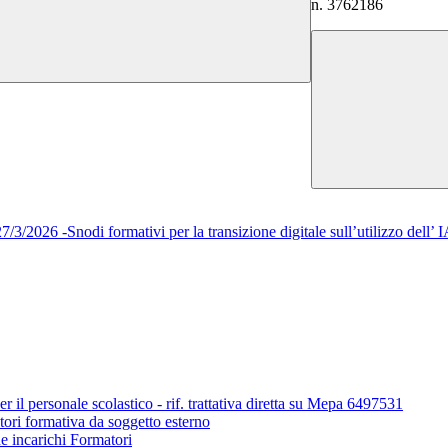
n. 3762186
/2026 -Snodi formativi per la transizione digitale sull’utilizzo del
r il personale scolastico - rif. trattativa diretta su Mepa 6497531
tori formativa da soggetto esterno
ne incarichi Formatori