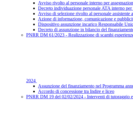
Avviso rivolto al personale interno per assegnazion
Decreto individuazione personale ATA interno per 
Avviso di selezione rivolto al personale assistente 
Azione di informazione, comunicazione e pubblic
Dispositivo assunzione incarico Responsabile Uni
Decreto di assunzione in bilancio del finanziament
PNRR DM 61/2023 - Realizzazione di scambi esperienze f
2024
Assunzione del finanziamento nel Programma annu
Accordo di concessione tra Indire e liceo
PNRR DM 19 del 02/02/2024 - Interventi di tutoraggio e 