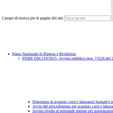
Campo di ricerca per le pagine del sito
Piano Nazionale di Ripresa e Resilienza
PNRR DM 219/2025 -Avviso pubblico prot. 73226 del 27/3
Determina di acquisto corsi e laboratori formativi pe
Avvio del procedimento per acquisto corsi e labora
Avviso rivolto al personale interno per assegnazio