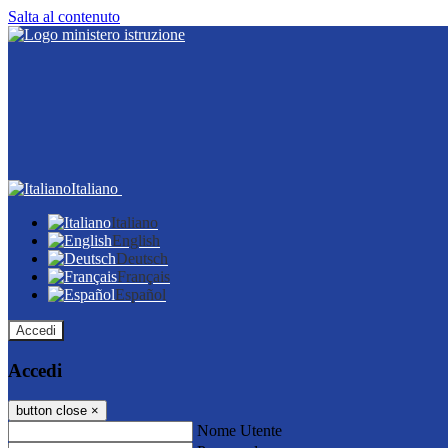
Salta al contenuto
Italiano
Italiano
English
Deutsch
Français
Español
Accedi
Accedi
button close
×
Nome Utente