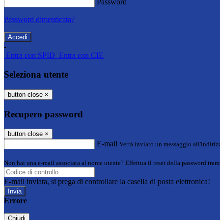
Password
Password dimenticata?
-
Entra con SPID
Entra con CIE
Seleziona utente
button close
×
Recupero password
button close
×
E-mail
Verrà inviato un messaggio all'indirizz
Non hai una e-mail associata al nome utente? Effettua il reset della password tram
E-mail inviata, si prega di controllare la casella di posta elettronica!
Errore
Chiudi