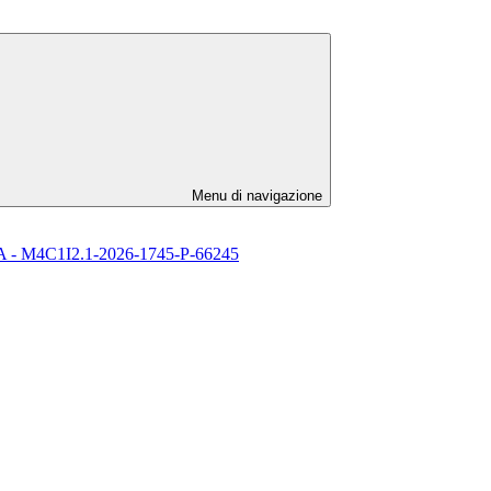
Menu di navigazione
l’ IA - M4C1I2.1-2026-1745-P-66245