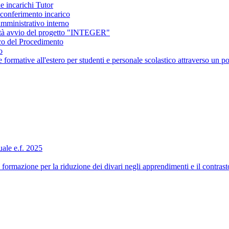
e incarichi Tutor
conferimento incarico
amministrativo interno
ità avvio del progetto "INTEGER"
co del Procedimento
o
ormative all'estero per studenti e personale scolastico attraverso 
ale e.f. 2025
formazione per la riduzione dei divari negli apprendimenti e il contra