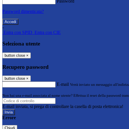
Password
Password dimenticata?
-
Entra con SPID
Entra con CIE
Seleziona utente
button close
×
Recupero password
button close
×
E-mail
Verrà inviato un messaggio all'indirizz
Non hai una e-mail associata al nome utente? Effettua il reset della password tram
E-mail inviata, si prega di controllare la casella di posta elettronica!
Errore
Chiudi