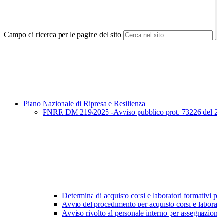
Campo di ricerca per le pagine del sito
Piano Nazionale di Ripresa e Resilienza
PNRR DM 219/2025 -Avviso pubblico prot. 73226 del 27/3
Determina di acquisto corsi e laboratori formativi pe
Avvio del procedimento per acquisto corsi e labora
Avviso rivolto al personale interno per assegnazio