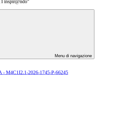
TI inspir@ndo"
Menu di navigazione
l’ IA - M4C1I2.1-2026-1745-P-66245