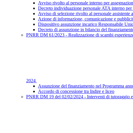
Avviso rivolto al personale interno per assegnazion
Decreto individuazione personale ATA interno per 
Avviso di selezione rivolto al personale assistente 
Azione di informazione, comunicazione e pubblic
Dispositivo assunzione incarico Responsabile Uni
Decreto di assunzione in bilancio del finanziament
PNRR DM 61/2023 - Realizzazione di scambi esperienze f
2024
Assunzione del finanziamento nel Programma annu
Accordo di concessione tra Indire e liceo
PNRR DM 19 del 02/02/2024 - Interventi di tutoraggio e 