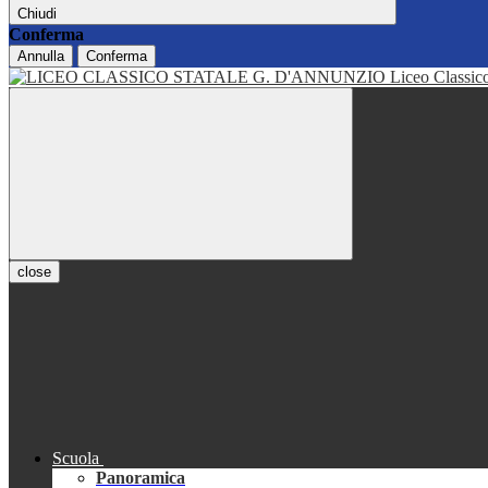
Chiudi
Conferma
Annulla
Conferma
Liceo Classi
close
Scuola
Panoramica