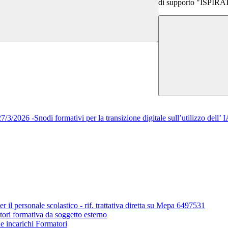
di supporto "ISPIRA
/2026 -Snodi formativi per la transizione digitale sull’utilizzo del
r il personale scolastico - rif. trattativa diretta su Mepa 6497531
tori formativa da soggetto esterno
ne incarichi Formatori