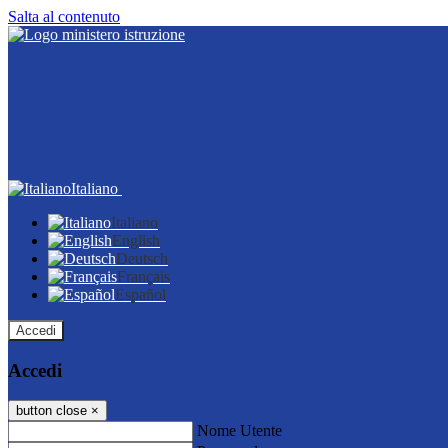
Salta al contenuto
Italiano
Italiano
English
Deutsch
Français
Español
Accedi
Accedi
button close
×
Nome Utente