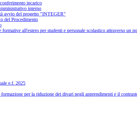
conferimento incarico
amministrativo interno
ità avvio del progetto "INTEGER"
co del Procedimento
o
ormative all'estero per studenti e personale scolastico attraverso 
ale e.f. 2025
formazione per la riduzione dei divari negli apprendimenti e il contra