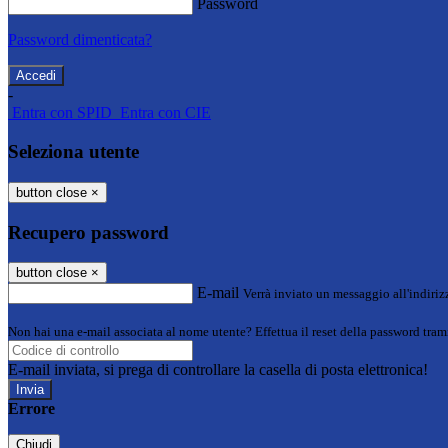
Password
Password dimenticata?
-
Entra con SPID
Entra con CIE
Seleziona utente
button close
×
Recupero password
button close
×
E-mail
Verrà inviato un messaggio all'indirizz
Non hai una e-mail associata al nome utente? Effettua il reset della password tram
E-mail inviata, si prega di controllare la casella di posta elettronica!
Errore
Chiudi