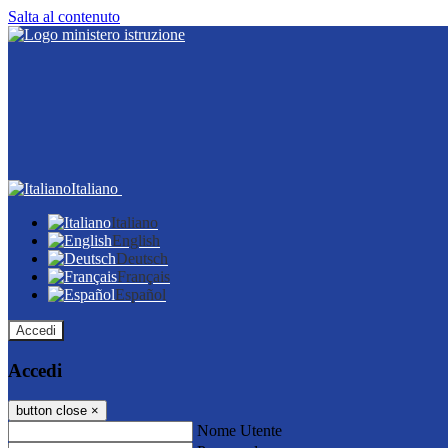
Salta al contenuto
Italiano
Italiano
English
Deutsch
Français
Español
Accedi
Accedi
button close
×
Nome Utente