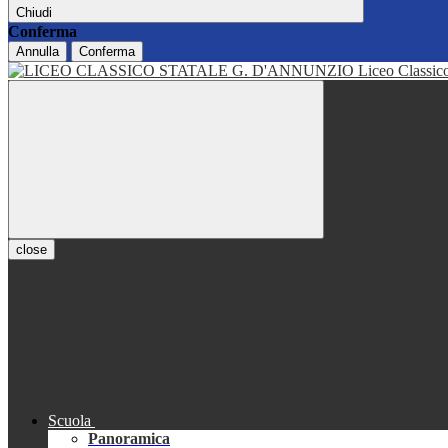
Chiudi
Conferma
Annulla
Conferma
Liceo Classi
close
Scuola
Panoramica