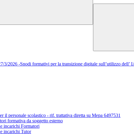
/2026 -Snodi formativi per la transizione digitale sull’utilizzo del
r il personale scolastico - rif. trattativa diretta su Mepa 6497531
tori formativa da soggetto esterno
ne incarichi Formatori
e incarichi Tutor