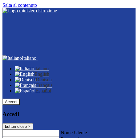
Salta al contenuto
Italiano
Italiano
English
Deutsch
Français
Español
Accedi
Accedi
button close
×
Nome Utente