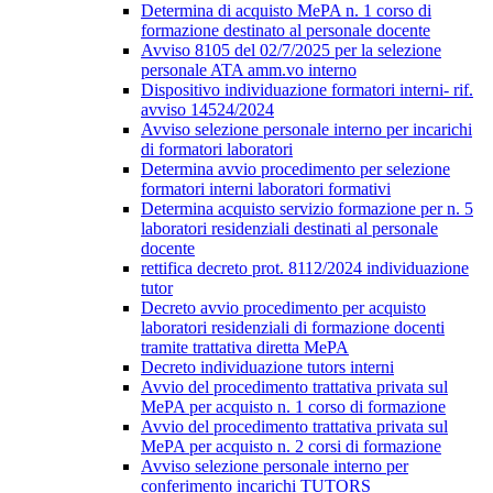
Determina di acquisto MePA n. 1 corso di
formazione destinato al personale docente
Avviso 8105 del 02/7/2025 per la selezione
personale ATA amm.vo interno
Dispositivo individuazione formatori interni- rif.
avviso 14524/2024
Avviso selezione personale interno per incarichi
di formatori laboratori
Determina avvio procedimento per selezione
formatori interni laboratori formativi
Determina acquisto servizio formazione per n. 5
laboratori residenziali destinati al personale
docente
rettifica decreto prot. 8112/2024 individuazione
tutor
Decreto avvio procedimento per acquisto
laboratori residenziali di formazione docenti
tramite trattativa diretta MePA
Decreto individuazione tutors interni
Avvio del procedimento trattativa privata sul
MePA per acquisto n. 1 corso di formazione
Avvio del procedimento trattativa privata sul
MePA per acquisto n. 2 corsi di formazione
Avviso selezione personale interno per
conferimento incarichi TUTORS