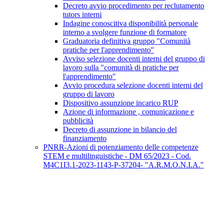
Decreto avvio procedimento per reclutamento
tutors interni
Indagine conoscitiva disponibilità personale
interno a svolgere funzione di formatore
Graduatoria definitiva gruppo "Comunità
pratiche per l'apprendimento"
Avviso selezione docenti interni del gruppo di
lavoro sulla "comunità di pratiche per
l'apprendimento"
Avvio procedura selezione docenti interni del
gruppo di lavoro
Dispositivo assunzione incarico RUP
Azione di informazione , comunicazione e
pubblicità
Decreto di assunzione in bilancio del
finanziamento
PNRR-Azioni di potenziamento delle competenze
STEM e multilinguistiche - DM 65/2023 - Cod.
M4C1I3.1-2023-1143-P-37204- "A.R.M.O.N.I.A."