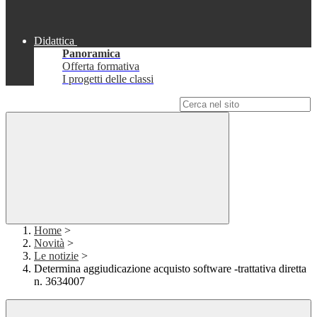
Didattica
Panoramica
Offerta formativa
I progetti delle classi
Campo di ricerca per le pagine del sito
Home
>
Novità
>
Le notizie
>
Determina aggiudicazione acquisto software -trattativa diretta
n. 3634007