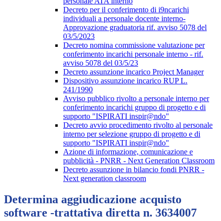
personale ATA interno
Decreto per il conferimento di i9ncarichi
individuali a personale docente interno-
Approvazione graduatoria rif. avviso 5078 del
03/5/2023
Decreto nomina commissione valutazione per
conferimento incarichi personale interno - rif.
avviso 5078 del 03/5/23
Decreto assunzione incarico Project Manager
Dispositivo assunzione incarico RUP L.
241/1990
Avviso pubblico rivolto a personale interno per
conferimento incarichi gruppo di progetto e di
supporto "ISPIRATI inspir@ndo"
Decreto avvio procedimento rivolto al personale
interno per selezione gruppo di progetto e di
supporto "ISPIRATI inspir@ndo"
Azione di informazione, comunicazione e
pubblicità - PNRR - Next Generation Classroom
Decreto assunzione in bilancio fondi PNRR -
Next generation classroom
Determina aggiudicazione acquisto
software -trattativa diretta n. 3634007