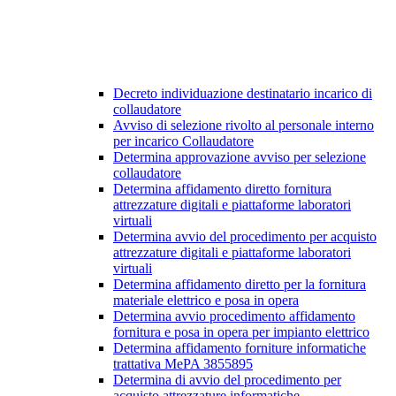
Decreto individuazione destinatario incarico di
collaudatore
Avviso di selezione rivolto al personale interno
per incarico Collaudatore
Determina approvazione avviso per selezione
collaudatore
Determina affidamento diretto fornitura
attrezzature digitali e piattaforme laboratori
virtuali
Determina avvio del procedimento per acquisto
attrezzature digitali e piattaforme laboratori
virtuali
Determina affidamento diretto per la fornitura
materiale elettrico e posa in opera
Determina avvio procedimento affidamento
fornitura e posa in opera per impianto elettrico
Determina affidamento forniture informatiche
trattativa MePA 3855895
Determina di avvio del procedimento per
acquisto attrezzature informatiche