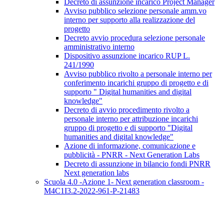
Decreto di assunzione incarico Project Manager
Avviso pubblico selezione personale amm.vo
interno per supporto alla realizzazione del
progetto
Decreto avvio procedura selezione personale
amministrativo interno
Dispositivo assunzione incarico RUP L.
241/1990
Avviso pubblico rivolto a personale interno per
conferimento incarichi gruppo di progetto e di
supporto " Digital humanities and digital
knowledge"
Decreto di avvio procedimento rivolto a
personale interno per attribuzione incarichi
gruppo di progetto e di supporto "Digital
humanities and digital knowledge"
Azione di informazione, comunicazione e
pubblicità - PNRR - Next Generation Labs
Decreto di assunzione in bilancio fondi PNRR
Next generation labs
Scuola 4.0 -Azione 1- Next generation classroom -
M4C1I3.2-2022-961-P-21483