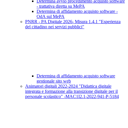
Determina avvio procedimento acquisto software
- trattativa diretta su MePA
Determina di affidamento acquisto software -
OdA sul MePA
PNRR - PA Digitale 2026- Misura 1.4.1 "Esperienza
del cittadino nei servizi pubblici"
Determina di affidamento acquisto software
gestionale sito web
Animatori digitali 2022-2024 "Didattica digitale
integrata e formazione alla transizione digitale per il
personale scolastico" -MAC1I2.1-2022-941-P-5184