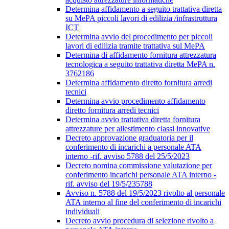
Determina affidamento a seguito trattativa diretta
su MePA piccoli lavori di edilizia /infrastruttura
ICT
Determina avvio del procedimento per piccoli
lavori di edilizia tramite trattativa sul MePA
Determina di affidamento fornitura attrezzatura
tecnologica a seguito trattativa diretta MePA n.
3762186
Determina affidamento diretto fornitura arredi
tecnici
Determina avvio procedimento affidamento
diretto fornitura arredi tecnici
Determina avvio trattativa diretta fornitura
attrezzature per allestimento classi innovative
Decreto approvazione graduatoria per il
conferimento di incarichi a personale ATA
interno -rif. avviso 5788 del 25/5/2023
Decreto nomina commissione valutazione per
conferimento incarichi personale ATA interno -
rif. avviso del 19/5/235788
Avviso n. 5788 del 19/5/2023 rivolto al personale
ATA interno al fine del conferimento di incarichi
individuali
Decreto avvio procedura di selezione rivolto a