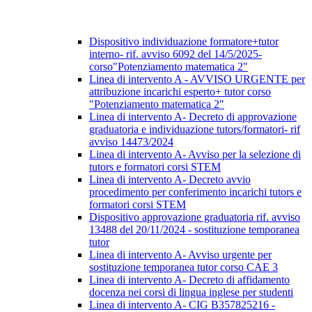
Dispositivo individuazione formatore+tutor
interno- rif. avviso 6092 del 14/5/2025-
corso"Potenziamento matematica 2"
Linea di intervento A - AVVISO URGENTE per
attribuzione incarichi esperto+ tutor corso
"Potenziamento matematica 2"
Linea di intervento A- Decreto di approvazione
graduatoria e individuazione tutors/formatori- rif
avviso 14473/2024
Linea di intervento A- Avviso per la selezione di
tutors e formatori corsi STEM
Linea di intervento A- Decreto avvio
procedimento per conferimento incarichi tutors e
formatori corsi STEM
Dispositivo approvazione graduatoria rif. avviso
13488 del 20/11/2024 - sostituzione temporanea
tutor
Linea di intervento A- Avviso urgente per
sostituzione temporanea tutor corso CAE 3
Linea di intervento A- Decreto di affidamento
docenza nei corsi di lingua inglese per studenti
Linea di intervento A- CIG B357825216 -