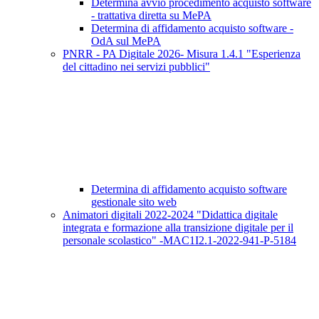
Determina avvio procedimento acquisto software
- trattativa diretta su MePA
Determina di affidamento acquisto software -
OdA sul MePA
PNRR - PA Digitale 2026- Misura 1.4.1 "Esperienza
del cittadino nei servizi pubblici"
Determina di affidamento acquisto software
gestionale sito web
Animatori digitali 2022-2024 "Didattica digitale
integrata e formazione alla transizione digitale per il
personale scolastico" -MAC1I2.1-2022-941-P-5184