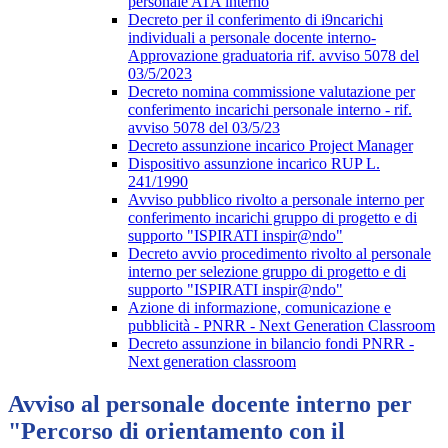
personale ATA interno
Decreto per il conferimento di i9ncarichi
individuali a personale docente interno-
Approvazione graduatoria rif. avviso 5078 del
03/5/2023
Decreto nomina commissione valutazione per
conferimento incarichi personale interno - rif.
avviso 5078 del 03/5/23
Decreto assunzione incarico Project Manager
Dispositivo assunzione incarico RUP L.
241/1990
Avviso pubblico rivolto a personale interno per
conferimento incarichi gruppo di progetto e di
supporto "ISPIRATI inspir@ndo"
Decreto avvio procedimento rivolto al personale
interno per selezione gruppo di progetto e di
supporto "ISPIRATI inspir@ndo"
Azione di informazione, comunicazione e
pubblicità - PNRR - Next Generation Classroom
Decreto assunzione in bilancio fondi PNRR -
Next generation classroom
Avviso al personale docente interno per
"Percorso di orientamento con il