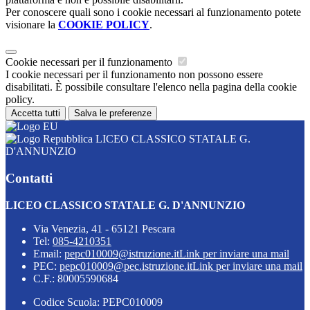
Per conoscere quali sono i cookie necessari al funzionamento potete
visionare la
COOKIE POLICY
.
Cookie necessari per il funzionamento
I cookie necessari per il funzionamento non possono essere
disabilitati. È possibile consultare l'elenco nella pagina della cookie
policy.
Accetta tutti
Salva le preferenze
LICEO CLASSICO STATALE G.
D'ANNUNZIO
Contatti
LICEO CLASSICO STATALE G. D'ANNUNZIO
Via Venezia, 41 - 65121 Pescara
Tel:
085-4210351
Email:
pepc010009@istruzione.it
Link per inviare una mail
PEC:
pepc010009@pec.istruzione.it
Link per inviare una mail
C.F.: 80005590684
Codice Scuola: PEPC010009