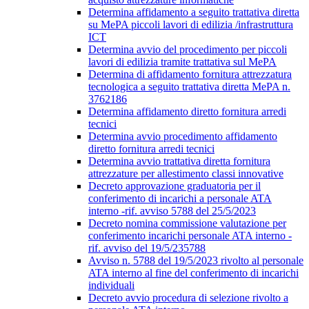
Determina affidamento a seguito trattativa diretta
su MePA piccoli lavori di edilizia /infrastruttura
ICT
Determina avvio del procedimento per piccoli
lavori di edilizia tramite trattativa sul MePA
Determina di affidamento fornitura attrezzatura
tecnologica a seguito trattativa diretta MePA n.
3762186
Determina affidamento diretto fornitura arredi
tecnici
Determina avvio procedimento affidamento
diretto fornitura arredi tecnici
Determina avvio trattativa diretta fornitura
attrezzature per allestimento classi innovative
Decreto approvazione graduatoria per il
conferimento di incarichi a personale ATA
interno -rif. avviso 5788 del 25/5/2023
Decreto nomina commissione valutazione per
conferimento incarichi personale ATA interno -
rif. avviso del 19/5/235788
Avviso n. 5788 del 19/5/2023 rivolto al personale
ATA interno al fine del conferimento di incarichi
individuali
Decreto avvio procedura di selezione rivolto a