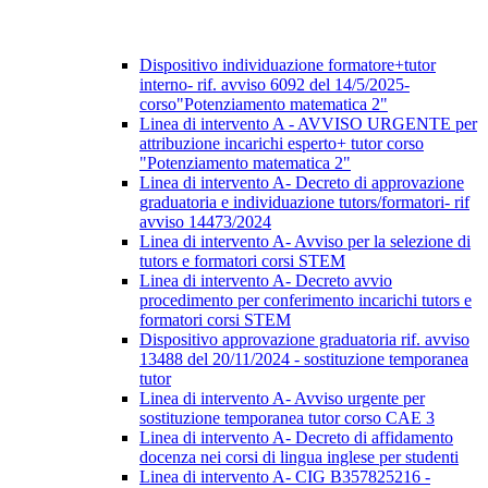
Dispositivo individuazione formatore+tutor
interno- rif. avviso 6092 del 14/5/2025-
corso"Potenziamento matematica 2"
Linea di intervento A - AVVISO URGENTE per
attribuzione incarichi esperto+ tutor corso
"Potenziamento matematica 2"
Linea di intervento A- Decreto di approvazione
graduatoria e individuazione tutors/formatori- rif
avviso 14473/2024
Linea di intervento A- Avviso per la selezione di
tutors e formatori corsi STEM
Linea di intervento A- Decreto avvio
procedimento per conferimento incarichi tutors e
formatori corsi STEM
Dispositivo approvazione graduatoria rif. avviso
13488 del 20/11/2024 - sostituzione temporanea
tutor
Linea di intervento A- Avviso urgente per
sostituzione temporanea tutor corso CAE 3
Linea di intervento A- Decreto di affidamento
docenza nei corsi di lingua inglese per studenti
Linea di intervento A- CIG B357825216 -