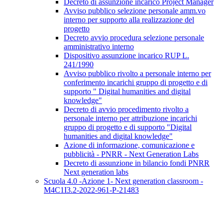
Decreto di assunzione incarico Project Manager
Avviso pubblico selezione personale amm.vo
interno per supporto alla realizzazione del
progetto
Decreto avvio procedura selezione personale
amministrativo interno
Dispositivo assunzione incarico RUP L.
241/1990
Avviso pubblico rivolto a personale interno per
conferimento incarichi gruppo di progetto e di
supporto " Digital humanities and digital
knowledge"
Decreto di avvio procedimento rivolto a
personale interno per attribuzione incarichi
gruppo di progetto e di supporto "Digital
humanities and digital knowledge"
Azione di informazione, comunicazione e
pubblicità - PNRR - Next Generation Labs
Decreto di assunzione in bilancio fondi PNRR
Next generation labs
Scuola 4.0 -Azione 1- Next generation classroom -
M4C1I3.2-2022-961-P-21483