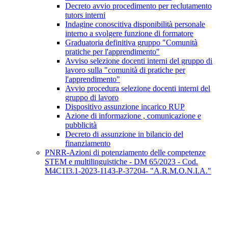
Decreto avvio procedimento per reclutamento
tutors interni
Indagine conoscitiva disponibilità personale
interno a svolgere funzione di formatore
Graduatoria definitiva gruppo "Comunità
pratiche per l'apprendimento"
Avviso selezione docenti interni del gruppo di
lavoro sulla "comunità di pratiche per
l'apprendimento"
Avvio procedura selezione docenti interni del
gruppo di lavoro
Dispositivo assunzione incarico RUP
Azione di informazione , comunicazione e
pubblicità
Decreto di assunzione in bilancio del
finanziamento
PNRR-Azioni di potenziamento delle competenze
STEM e multilinguistiche - DM 65/2023 - Cod.
M4C1I3.1-2023-1143-P-37204- "A.R.M.O.N.I.A."