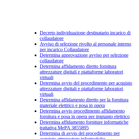
Decreto individuazione destinatario incarico di
collaudatore
Avviso di selezione rivolto al personale interno
per incarico Collaudatore
Determina approvazione avviso per selezione
collaudatore
Determina affidamento diretto fornitura
attrezzature digitali e piattaforme laboratori
virtuali
Determina avvio del procedimento per acquisto
attrezzature digitali e piattaforme laboratori
virtuali
Determina affidamento diretto per la fornitura
materiale elettrico e posa in opera
Determina avvio procedimento affidamento
fornitura e posa in opera per impianto elettrico
Determina affidamento forniture informatiche
trattativa MePA 3855895
Determina di avvio del procedimento per
acquisto attrezzature informatiche