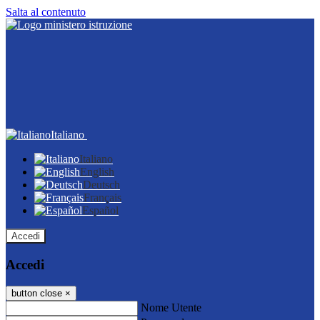
Salta al contenuto
Italiano
Italiano
English
Deutsch
Français
Español
Accedi
Accedi
button close
×
Nome Utente