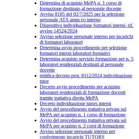
Determina di acquisto MePA n. 1 corso di
formazione destinato al personale docente
Avviso 8105 del 02/7/2025 per la selezione
personale ATA amm.vo interno
Dispositivo individuazione formatori interni- rif.
avviso 14524/2024
Avviso selezione personale interno per incarichi
di formatori laboratori
Determina avvio procedimento per selezione
formatori interni laboratori formativi
Determina acquisto servizio formazione per n. 5
laboratori residenziali destinati al personale
docente
rettifica decreto prot. 8112/2024 individuazione
tutor
Decreto avvio procedimento per acquisto
laboratori residenziali di formazione docenti
tramite trattativa diretta MePA
Decreto individuazione tutors interni
Avvio del procedimento trattativa privata sul
MePA per acquisto n. 1 corso di formazione
Avvio del procedimento trattativa privata sul
MePA per acquisto n. 2 corsi di formazione
Avviso selezione personale interno per
conferimento incarichi TUTORS