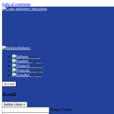
Salta al contenuto
Italiano
Italiano
English
Deutsch
Français
Español
Accedi
Accedi
button close
×
Nome Utente