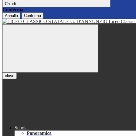
Chiudi
Conferma
Annulla
Conferma
Liceo Classi
close
Scuola
Panoramica