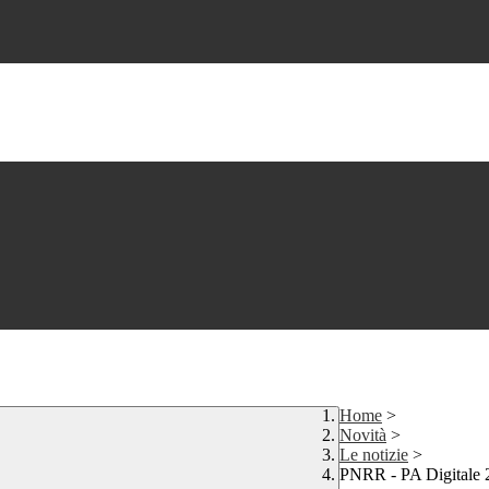
Home
>
Novità
>
Le notizie
>
PNRR - PA Digitale 20