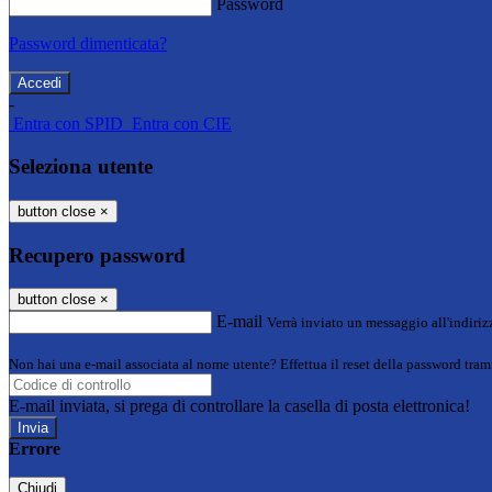
Password
Password dimenticata?
-
Entra con SPID
Entra con CIE
Seleziona utente
button close
×
Recupero password
button close
×
E-mail
Verrà inviato un messaggio all'indirizz
Non hai una e-mail associata al nome utente? Effettua il reset della password tram
E-mail inviata, si prega di controllare la casella di posta elettronica!
Errore
Chiudi