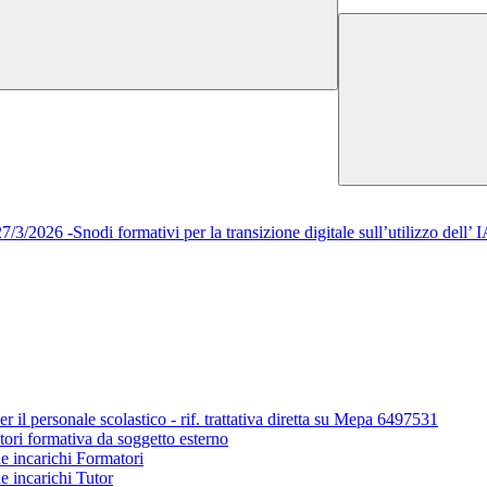
/2026 -Snodi formativi per la transizione digitale sull’utilizzo del
r il personale scolastico - rif. trattativa diretta su Mepa 6497531
tori formativa da soggetto esterno
ne incarichi Formatori
e incarichi Tutor