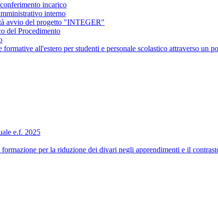
conferimento incarico
amministrativo interno
ità avvio del progetto "INTEGER"
co del Procedimento
o
ormative all'estero per studenti e personale scolastico attraverso 
ale e.f. 2025
formazione per la riduzione dei divari negli apprendimenti e il contra