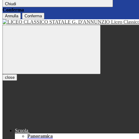
Chiudi
Conferma
Annulla
Conferma
Liceo Classi
close
Scuola
Panoramica