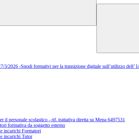
/2026 -Snodi formativi per la transizione digitale sull’utilizzo del
r il personale scolastico - rif. trattativa diretta su Mepa 6497531
tori formativa da soggetto esterno
ne incarichi Formatori
e incarichi Tutor