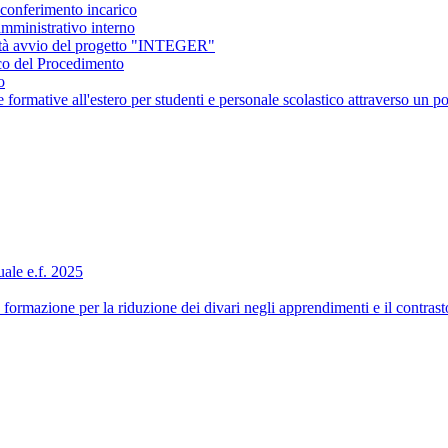
conferimento incarico
amministrativo interno
ità avvio del progetto "INTEGER"
co del Procedimento
o
ormative all'estero per studenti e personale scolastico attraverso 
ale e.f. 2025
formazione per la riduzione dei divari negli apprendimenti e il contra