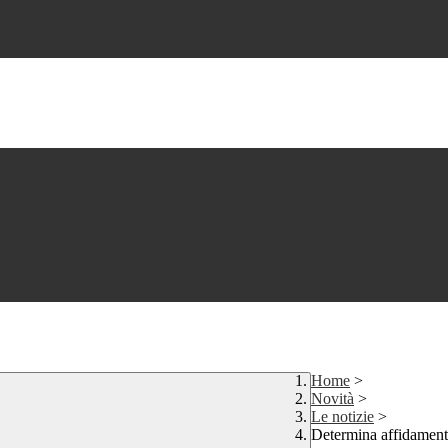
Home
>
Novità
>
Le notizie
>
Determina affidamento 