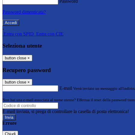
Password
Password dimenticata?
-
Entra con SPID
Entra con CIE
Seleziona utente
button close
×
Recupero password
button close
×
E-mail
Verrà inviato un messaggio all'indirizz
Non hai una e-mail associata al nome utente? Effettua il reset della password tram
E-mail inviata, si prega di controllare la casella di posta elettronica!
Errore
Chiudi