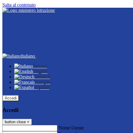
Salta al contenuto
Italiano
Italiano
English
Deutsch
Français
Español
Accedi
Accedi
button close
×
Nome Utente