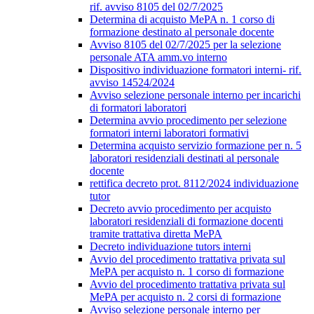
rif. avviso 8105 del 02/7/2025
Determina di acquisto MePA n. 1 corso di
formazione destinato al personale docente
Avviso 8105 del 02/7/2025 per la selezione
personale ATA amm.vo interno
Dispositivo individuazione formatori interni- rif.
avviso 14524/2024
Avviso selezione personale interno per incarichi
di formatori laboratori
Determina avvio procedimento per selezione
formatori interni laboratori formativi
Determina acquisto servizio formazione per n. 5
laboratori residenziali destinati al personale
docente
rettifica decreto prot. 8112/2024 individuazione
tutor
Decreto avvio procedimento per acquisto
laboratori residenziali di formazione docenti
tramite trattativa diretta MePA
Decreto individuazione tutors interni
Avvio del procedimento trattativa privata sul
MePA per acquisto n. 1 corso di formazione
Avvio del procedimento trattativa privata sul
MePA per acquisto n. 2 corsi di formazione
Avviso selezione personale interno per