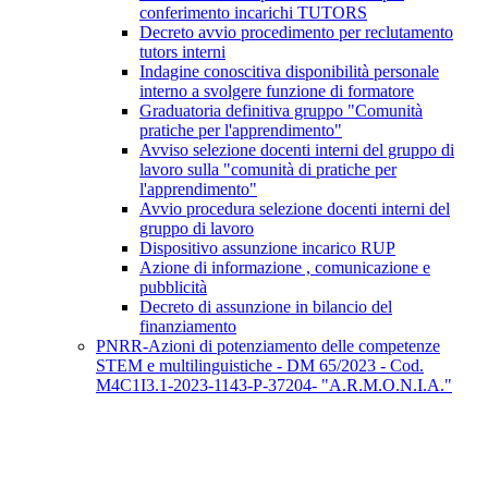
conferimento incarichi TUTORS
Decreto avvio procedimento per reclutamento
tutors interni
Indagine conoscitiva disponibilità personale
interno a svolgere funzione di formatore
Graduatoria definitiva gruppo "Comunità
pratiche per l'apprendimento"
Avviso selezione docenti interni del gruppo di
lavoro sulla "comunità di pratiche per
l'apprendimento"
Avvio procedura selezione docenti interni del
gruppo di lavoro
Dispositivo assunzione incarico RUP
Azione di informazione , comunicazione e
pubblicità
Decreto di assunzione in bilancio del
finanziamento
PNRR-Azioni di potenziamento delle competenze
STEM e multilinguistiche - DM 65/2023 - Cod.
M4C1I3.1-2023-1143-P-37204- "A.R.M.O.N.I.A."