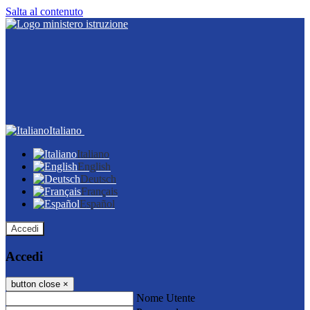
Salta al contenuto
Italiano
Italiano
English
Deutsch
Français
Español
Accedi
Accedi
button close
×
Nome Utente