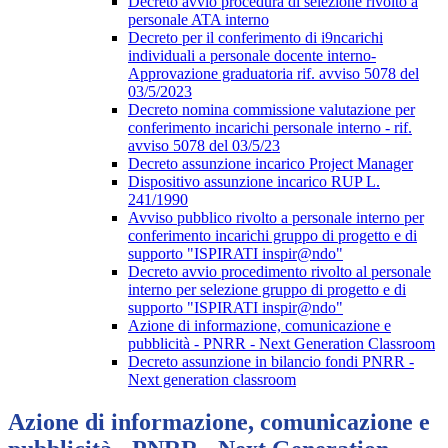
Decreto avvio procedura di selezione rivolto a
personale ATA interno
Decreto per il conferimento di i9ncarichi
individuali a personale docente interno-
Approvazione graduatoria rif. avviso 5078 del
03/5/2023
Decreto nomina commissione valutazione per
conferimento incarichi personale interno - rif.
avviso 5078 del 03/5/23
Decreto assunzione incarico Project Manager
Dispositivo assunzione incarico RUP L.
241/1990
Avviso pubblico rivolto a personale interno per
conferimento incarichi gruppo di progetto e di
supporto "ISPIRATI inspir@ndo"
Decreto avvio procedimento rivolto al personale
interno per selezione gruppo di progetto e di
supporto "ISPIRATI inspir@ndo"
Azione di informazione, comunicazione e
pubblicità - PNRR - Next Generation Classroom
Decreto assunzione in bilancio fondi PNRR -
Next generation classroom
Azione di informazione, comunicazione e