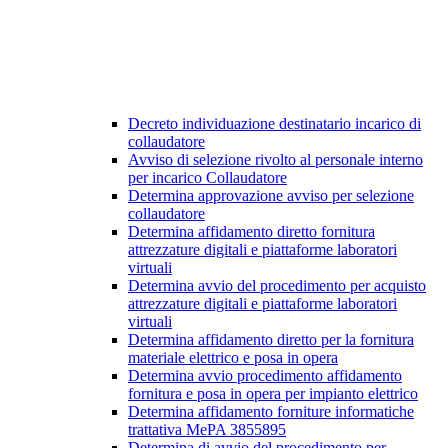
Decreto individuazione destinatario incarico di
collaudatore
Avviso di selezione rivolto al personale interno
per incarico Collaudatore
Determina approvazione avviso per selezione
collaudatore
Determina affidamento diretto fornitura
attrezzature digitali e piattaforme laboratori
virtuali
Determina avvio del procedimento per acquisto
attrezzature digitali e piattaforme laboratori
virtuali
Determina affidamento diretto per la fornitura
materiale elettrico e posa in opera
Determina avvio procedimento affidamento
fornitura e posa in opera per impianto elettrico
Determina affidamento forniture informatiche
trattativa MePA 3855895
Determina di avvio del procedimento per