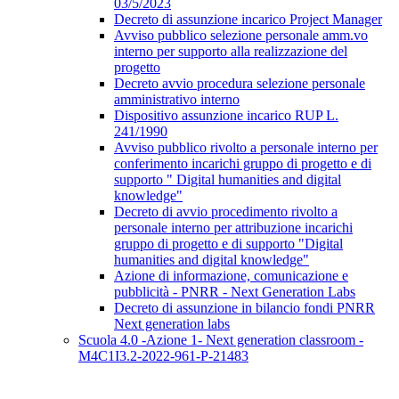
03/5/2023
Decreto di assunzione incarico Project Manager
Avviso pubblico selezione personale amm.vo
interno per supporto alla realizzazione del
progetto
Decreto avvio procedura selezione personale
amministrativo interno
Dispositivo assunzione incarico RUP L.
241/1990
Avviso pubblico rivolto a personale interno per
conferimento incarichi gruppo di progetto e di
supporto " Digital humanities and digital
knowledge"
Decreto di avvio procedimento rivolto a
personale interno per attribuzione incarichi
gruppo di progetto e di supporto "Digital
humanities and digital knowledge"
Azione di informazione, comunicazione e
pubblicità - PNRR - Next Generation Labs
Decreto di assunzione in bilancio fondi PNRR
Next generation labs
Scuola 4.0 -Azione 1- Next generation classroom -
M4C1I3.2-2022-961-P-21483