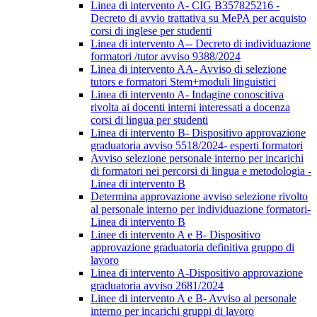
Linea di intervento A- CIG B357825216 -
Decreto di avvio trattativa su MePA per acquisto
corsi di inglese per studenti
Linea di intervento A-- Decreto di individuazione
formatori /tutor avviso 9388/2024
Linea di intervento AA- Avviso di selezione
tutors e formatori Stem+moduli linguistici
Linea di intervento A- Indagine conoscitiva
rivolta ai docenti interni interessati a docenza
corsi di lingua per studenti
Linea di intervento B- Dispositivo approvazione
graduatoria avviso 5518/2024- esperti formatori
Avviso selezione personale interno per incarichi
di formatori nei percorsi di lingua e metodologia -
Linea di intervento B
Determina approvazione avviso selezione rivolto
al personale interno per individuazione formatori-
Linea di intervento B
Linee di intervento A e B- Dispositivo
approvazione graduatoria definitiva gruppo di
lavoro
Linea di intervento A-Dispositivo approvazione
graduatoria avviso 2681/2024
Linee di intervento A e B- Avviso al personale
interno per incarichi gruppi di lavoro