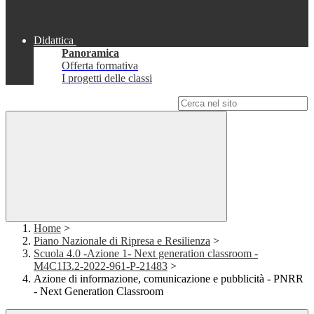
Didattica
Panoramica
Offerta formativa
I progetti delle classi
Campo di ricerca per le pagine del sito
Home
>
Piano Nazionale di Ripresa e Resilienza
>
Scuola 4.0 -Azione 1- Next generation classroom -
M4C1I3.2-2022-961-P-21483
>
Azione di informazione, comunicazione e pubblicità - PNRR
- Next Generation Classroom