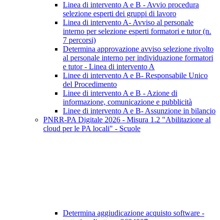
Linea di intervento A e B - Avvio procedura
selezione esperti dei gruppi di lavoro
Linea di intervento A- Avviso al personale
interno per selezione esperti formatori e tutor (n.
7 percorsi)
Determina approvazione avviso selezione rivolto
al personale interno per individuazione formatori
e tutor - Linea di intervento A
Linee di intervento A e B- Responsabile Unico
del Procedimento
Linee di intervento A e B - Azione di
informazione, comunicazione e pubblicità
Linee di intervento A e B- Assunzione in bilancio
PNRR-PA Digitale 2026 - Misura 1.2 "Abilitazione al
cloud per le PA locali" - Scuole
Determina aggiudicazione acquisto software -