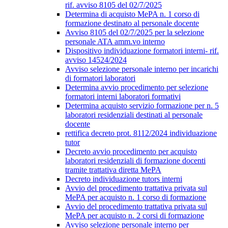
rif. avviso 8105 del 02/7/2025
Determina di acquisto MePA n. 1 corso di
formazione destinato al personale docente
Avviso 8105 del 02/7/2025 per la selezione
personale ATA amm.vo interno
Dispositivo individuazione formatori interni- rif.
avviso 14524/2024
Avviso selezione personale interno per incarichi
di formatori laboratori
Determina avvio procedimento per selezione
formatori interni laboratori formativi
Determina acquisto servizio formazione per n. 5
laboratori residenziali destinati al personale
docente
rettifica decreto prot. 8112/2024 individuazione
tutor
Decreto avvio procedimento per acquisto
laboratori residenziali di formazione docenti
tramite trattativa diretta MePA
Decreto individuazione tutors interni
Avvio del procedimento trattativa privata sul
MePA per acquisto n. 1 corso di formazione
Avvio del procedimento trattativa privata sul
MePA per acquisto n. 2 corsi di formazione
Avviso selezione personale interno per