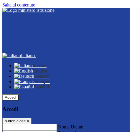
Salta al contenuto
Italiano
Italiano
English
Deutsch
Français
Español
Accedi
Accedi
button close
×
Nome Utente