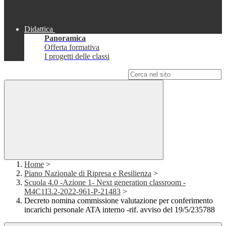
Didattica
Panoramica
Offerta formativa
I progetti delle classi
Campo di ricerca per le pagine del sito
Home
>
Piano Nazionale di Ripresa e Resilienza
>
Scuola 4.0 -Azione 1- Next generation classroom -
M4C1I3.2-2022-961-P-21483
>
Decreto nomina commissione valutazione per conferimento
incarichi personale ATA interno -rif. avviso del 19/5/235788