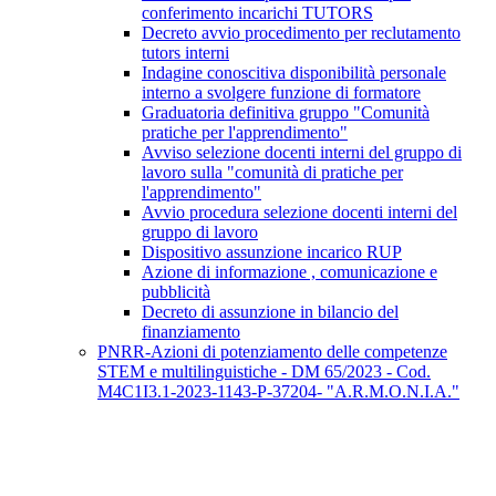
conferimento incarichi TUTORS
Decreto avvio procedimento per reclutamento
tutors interni
Indagine conoscitiva disponibilità personale
interno a svolgere funzione di formatore
Graduatoria definitiva gruppo "Comunità
pratiche per l'apprendimento"
Avviso selezione docenti interni del gruppo di
lavoro sulla "comunità di pratiche per
l'apprendimento"
Avvio procedura selezione docenti interni del
gruppo di lavoro
Dispositivo assunzione incarico RUP
Azione di informazione , comunicazione e
pubblicità
Decreto di assunzione in bilancio del
finanziamento
PNRR-Azioni di potenziamento delle competenze
STEM e multilinguistiche - DM 65/2023 - Cod.
M4C1I3.1-2023-1143-P-37204- "A.R.M.O.N.I.A."