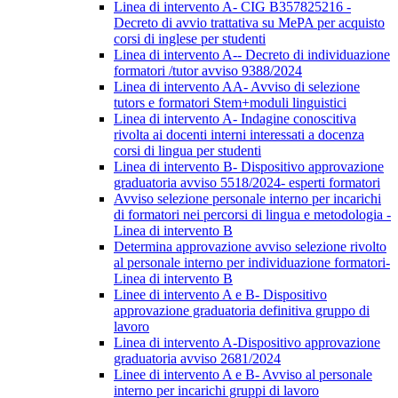
Linea di intervento A- CIG B357825216 -
Decreto di avvio trattativa su MePA per acquisto
corsi di inglese per studenti
Linea di intervento A-- Decreto di individuazione
formatori /tutor avviso 9388/2024
Linea di intervento AA- Avviso di selezione
tutors e formatori Stem+moduli linguistici
Linea di intervento A- Indagine conoscitiva
rivolta ai docenti interni interessati a docenza
corsi di lingua per studenti
Linea di intervento B- Dispositivo approvazione
graduatoria avviso 5518/2024- esperti formatori
Avviso selezione personale interno per incarichi
di formatori nei percorsi di lingua e metodologia -
Linea di intervento B
Determina approvazione avviso selezione rivolto
al personale interno per individuazione formatori-
Linea di intervento B
Linee di intervento A e B- Dispositivo
approvazione graduatoria definitiva gruppo di
lavoro
Linea di intervento A-Dispositivo approvazione
graduatoria avviso 2681/2024
Linee di intervento A e B- Avviso al personale
interno per incarichi gruppi di lavoro