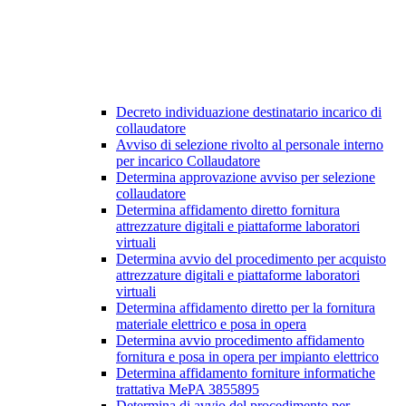
Decreto individuazione destinatario incarico di
collaudatore
Avviso di selezione rivolto al personale interno
per incarico Collaudatore
Determina approvazione avviso per selezione
collaudatore
Determina affidamento diretto fornitura
attrezzature digitali e piattaforme laboratori
virtuali
Determina avvio del procedimento per acquisto
attrezzature digitali e piattaforme laboratori
virtuali
Determina affidamento diretto per la fornitura
materiale elettrico e posa in opera
Determina avvio procedimento affidamento
fornitura e posa in opera per impianto elettrico
Determina affidamento forniture informatiche
trattativa MePA 3855895
Determina di avvio del procedimento per