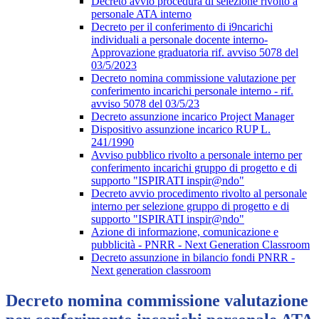
Decreto avvio procedura di selezione rivolto a
personale ATA interno
Decreto per il conferimento di i9ncarichi
individuali a personale docente interno-
Approvazione graduatoria rif. avviso 5078 del
03/5/2023
Decreto nomina commissione valutazione per
conferimento incarichi personale interno - rif.
avviso 5078 del 03/5/23
Decreto assunzione incarico Project Manager
Dispositivo assunzione incarico RUP L.
241/1990
Avviso pubblico rivolto a personale interno per
conferimento incarichi gruppo di progetto e di
supporto "ISPIRATI inspir@ndo"
Decreto avvio procedimento rivolto al personale
interno per selezione gruppo di progetto e di
supporto "ISPIRATI inspir@ndo"
Azione di informazione, comunicazione e
pubblicità - PNRR - Next Generation Classroom
Decreto assunzione in bilancio fondi PNRR -
Next generation classroom
Decreto nomina commissione valutazione