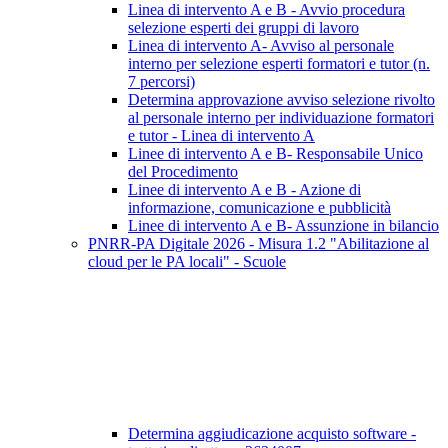
Linea di intervento A e B - Avvio procedura
selezione esperti dei gruppi di lavoro
Linea di intervento A- Avviso al personale
interno per selezione esperti formatori e tutor (n.
7 percorsi)
Determina approvazione avviso selezione rivolto
al personale interno per individuazione formatori
e tutor - Linea di intervento A
Linee di intervento A e B- Responsabile Unico
del Procedimento
Linee di intervento A e B - Azione di
informazione, comunicazione e pubblicità
Linee di intervento A e B- Assunzione in bilancio
PNRR-PA Digitale 2026 - Misura 1.2 "Abilitazione al
cloud per le PA locali" - Scuole
Determina aggiudicazione acquisto software -