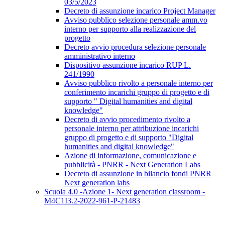
03/5/2023
Decreto di assunzione incarico Project Manager
Avviso pubblico selezione personale amm.vo
interno per supporto alla realizzazione del
progetto
Decreto avvio procedura selezione personale
amministrativo interno
Dispositivo assunzione incarico RUP L.
241/1990
Avviso pubblico rivolto a personale interno per
conferimento incarichi gruppo di progetto e di
supporto " Digital humanities and digital
knowledge"
Decreto di avvio procedimento rivolto a
personale interno per attribuzione incarichi
gruppo di progetto e di supporto "Digital
humanities and digital knowledge"
Azione di informazione, comunicazione e
pubblicità - PNRR - Next Generation Labs
Decreto di assunzione in bilancio fondi PNRR
Next generation labs
Scuola 4.0 -Azione 1- Next generation classroom -
M4C1I3.2-2022-961-P-21483