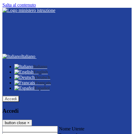
Salta al contenuto
Italiano
Italiano
English
Deutsch
Français
Español
Accedi
Accedi
button close
×
Nome Utente