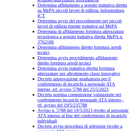
Determina affidamento a seguito trattativa diretta
su MePA piccoli lavori di edilizia /infrastruttura
ICT
Determina avvio del procedimento per piccoli
lavori di edilizia tramite trattativa sul MePA
Determina di affidamento fornitura attrezzatura
tecnologica a seguito trattativa diretta MePA n.
3762186
Determina affidamento diretto fornitura arredi
tecnici
Determina avvio procedimento affidamento
diretto fornitura arredi tecnici
Determina avvio trattativa diretta fornitura
attrezzature per allestimento classi innovative
Decreto approvazione graduatoria per il
conferimento di incarichi a personale ATA
interno -rif. avviso 5788 del 25/5/2023
Decreto nomina commissione valutazione per
conferimento incarichi personale ATA interno -
rif. avviso del 19/5/235788
Avviso n. 5788 del 19/5/2023 rivolto al personale
ATA interno al fine del conferimento di incarichi
individuali
Decreto avvio procedura di selezione rivolto a