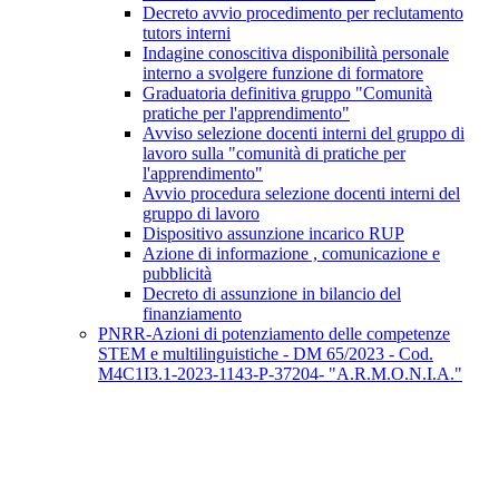
Decreto avvio procedimento per reclutamento
tutors interni
Indagine conoscitiva disponibilità personale
interno a svolgere funzione di formatore
Graduatoria definitiva gruppo "Comunità
pratiche per l'apprendimento"
Avviso selezione docenti interni del gruppo di
lavoro sulla "comunità di pratiche per
l'apprendimento"
Avvio procedura selezione docenti interni del
gruppo di lavoro
Dispositivo assunzione incarico RUP
Azione di informazione , comunicazione e
pubblicità
Decreto di assunzione in bilancio del
finanziamento
PNRR-Azioni di potenziamento delle competenze
STEM e multilinguistiche - DM 65/2023 - Cod.
M4C1I3.1-2023-1143-P-37204- "A.R.M.O.N.I.A."