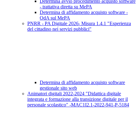
Determina avvio procedimento acquisto software
- trattativa diretta su MePA
Determina di affidamento acquisto software -
OdA sul MePA
PNRR - PA Digitale 2026- Misura 1.4.1 "Esperienza
del cittadino nei servizi pubblici"
Determina di affidamento acquisto software
gestionale sito web
Animatori digitali 2022-2024 "Didattica digitale
integrata e formazione alla transizione digitale per il
personale scolastico" -MAC1I2.1-2022-941-P-5184