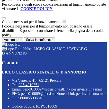
Per conoscere quali sono i cookie necessari al funzionamento potete
visionare la
COOKIE POLICY
.
Cookie necessari per il funzionamento
I cookie necessari per il funzionamento non possono essere
disabilitati. È possibile consultare l'elenco nella pagina della cookie
policy.
Accetta tutti
Salva le preferenze
LICEO CLASSICO STATALE G.
D'ANNUNZIO
Contatti
LICEO CLASSICO STATALE G. D'ANNUNZIO
Via Venezia, 41 - 65121 Pescara
Tel:
085-4210351
Email:
pepc010009@istruzione.it
Link per inviare una mail
PEC:
pepc010009@pec.istruzione.it
Link per inviare una mail
C.F.: 80005590684
Codice Scuola: PEPC010009