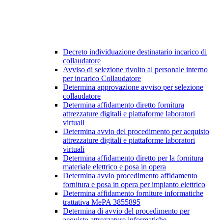
Decreto individuazione destinatario incarico di
collaudatore
Avviso di selezione rivolto al personale interno
per incarico Collaudatore
Determina approvazione avviso per selezione
collaudatore
Determina affidamento diretto fornitura
attrezzature digitali e piattaforme laboratori
virtuali
Determina avvio del procedimento per acquisto
attrezzature digitali e piattaforme laboratori
virtuali
Determina affidamento diretto per la fornitura
materiale elettrico e posa in opera
Determina avvio procedimento affidamento
fornitura e posa in opera per impianto elettrico
Determina affidamento forniture informatiche
trattativa MePA 3855895
Determina di avvio del procedimento per
acquisto attrezzature informatiche