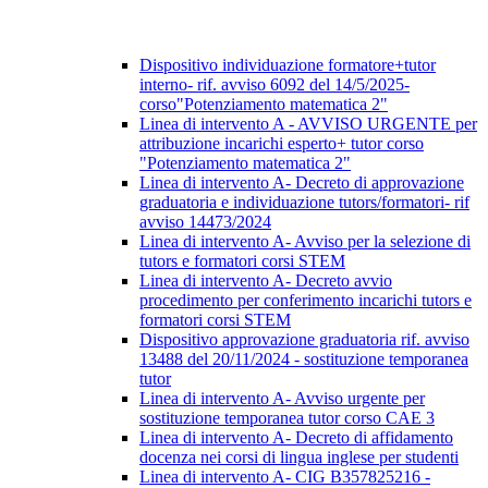
Dispositivo individuazione formatore+tutor
interno- rif. avviso 6092 del 14/5/2025-
corso"Potenziamento matematica 2"
Linea di intervento A - AVVISO URGENTE per
attribuzione incarichi esperto+ tutor corso
"Potenziamento matematica 2"
Linea di intervento A- Decreto di approvazione
graduatoria e individuazione tutors/formatori- rif
avviso 14473/2024
Linea di intervento A- Avviso per la selezione di
tutors e formatori corsi STEM
Linea di intervento A- Decreto avvio
procedimento per conferimento incarichi tutors e
formatori corsi STEM
Dispositivo approvazione graduatoria rif. avviso
13488 del 20/11/2024 - sostituzione temporanea
tutor
Linea di intervento A- Avviso urgente per
sostituzione temporanea tutor corso CAE 3
Linea di intervento A- Decreto di affidamento
docenza nei corsi di lingua inglese per studenti
Linea di intervento A- CIG B357825216 -