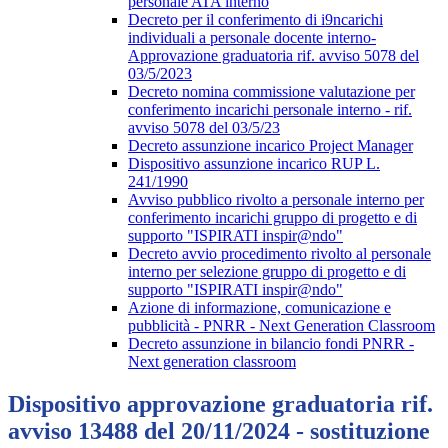
personale ATA interno
Decreto per il conferimento di i9ncarichi
individuali a personale docente interno-
Approvazione graduatoria rif. avviso 5078 del
03/5/2023
Decreto nomina commissione valutazione per
conferimento incarichi personale interno - rif.
avviso 5078 del 03/5/23
Decreto assunzione incarico Project Manager
Dispositivo assunzione incarico RUP L.
241/1990
Avviso pubblico rivolto a personale interno per
conferimento incarichi gruppo di progetto e di
supporto "ISPIRATI inspir@ndo"
Decreto avvio procedimento rivolto al personale
interno per selezione gruppo di progetto e di
supporto "ISPIRATI inspir@ndo"
Azione di informazione, comunicazione e
pubblicità - PNRR - Next Generation Classroom
Decreto assunzione in bilancio fondi PNRR -
Next generation classroom
Dispositivo approvazione graduatoria rif.
avviso 13488 del 20/11/2024 - sostituzione