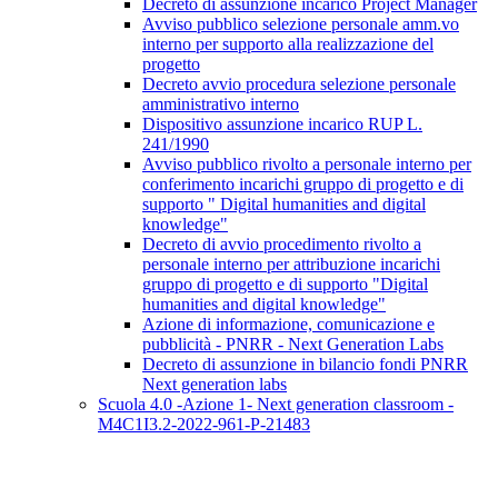
Decreto di assunzione incarico Project Manager
Avviso pubblico selezione personale amm.vo
interno per supporto alla realizzazione del
progetto
Decreto avvio procedura selezione personale
amministrativo interno
Dispositivo assunzione incarico RUP L.
241/1990
Avviso pubblico rivolto a personale interno per
conferimento incarichi gruppo di progetto e di
supporto " Digital humanities and digital
knowledge"
Decreto di avvio procedimento rivolto a
personale interno per attribuzione incarichi
gruppo di progetto e di supporto "Digital
humanities and digital knowledge"
Azione di informazione, comunicazione e
pubblicità - PNRR - Next Generation Labs
Decreto di assunzione in bilancio fondi PNRR
Next generation labs
Scuola 4.0 -Azione 1- Next generation classroom -
M4C1I3.2-2022-961-P-21483