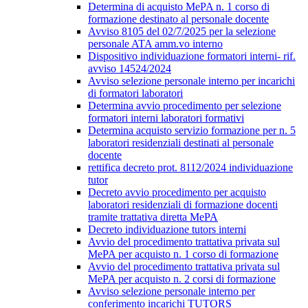
Determina di acquisto MePA n. 1 corso di
formazione destinato al personale docente
Avviso 8105 del 02/7/2025 per la selezione
personale ATA amm.vo interno
Dispositivo individuazione formatori interni- rif.
avviso 14524/2024
Avviso selezione personale interno per incarichi
di formatori laboratori
Determina avvio procedimento per selezione
formatori interni laboratori formativi
Determina acquisto servizio formazione per n. 5
laboratori residenziali destinati al personale
docente
rettifica decreto prot. 8112/2024 individuazione
tutor
Decreto avvio procedimento per acquisto
laboratori residenziali di formazione docenti
tramite trattativa diretta MePA
Decreto individuazione tutors interni
Avvio del procedimento trattativa privata sul
MePA per acquisto n. 1 corso di formazione
Avvio del procedimento trattativa privata sul
MePA per acquisto n. 2 corsi di formazione
Avviso selezione personale interno per
conferimento incarichi TUTORS