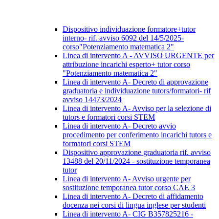
Dispositivo individuazione formatore+tutor
interno- rif. avviso 6092 del 14/5/2025-
corso"Potenziamento matematica 2"
Linea di intervento A - AVVISO URGENTE per
attribuzione incarichi esperto+ tutor corso
"Potenziamento matematica 2"
Linea di intervento A- Decreto di approvazione
graduatoria e individuazione tutors/formatori- rif
avviso 14473/2024
Linea di intervento A- Avviso per la selezione di
tutors e formatori corsi STEM
Linea di intervento A- Decreto avvio
procedimento per conferimento incarichi tutors e
formatori corsi STEM
Dispositivo approvazione graduatoria rif. avviso
13488 del 20/11/2024 - sostituzione temporanea
tutor
Linea di intervento A- Avviso urgente per
sostituzione temporanea tutor corso CAE 3
Linea di intervento A- Decreto di affidamento
docenza nei corsi di lingua inglese per studenti
Linea di intervento A- CIG B357825216 -