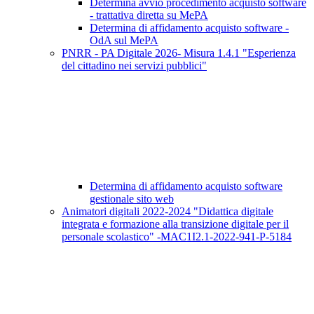
Determina avvio procedimento acquisto software
- trattativa diretta su MePA
Determina di affidamento acquisto software -
OdA sul MePA
PNRR - PA Digitale 2026- Misura 1.4.1 "Esperienza
del cittadino nei servizi pubblici"
Determina di affidamento acquisto software
gestionale sito web
Animatori digitali 2022-2024 "Didattica digitale
integrata e formazione alla transizione digitale per il
personale scolastico" -MAC1I2.1-2022-941-P-5184