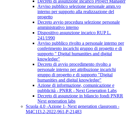
Decreto di assunzione incarico Project Manager
Avviso pubblico selezione personale amm.vo
interno per supporto alla realizzazione del
progetto
Decreto avvio procedura selezione personale
amministrativo interno
Dispositivo assunzione incarico RUP L.
241/1990
Avviso pubblico rivolto a personale interno per
conferimento incarichi gruppo di progetto e di
supporto " Digital humanities and digital
knowledge"
Decreto di avvio procedimento rivolto a
personale interno per attribuzione incarichi
gruppo di progetto e di supporto "Digital
humanities and digital knowledge"
Azione di informazione, comunicazione e
pubblicità - PNRR - Next Generation Labs
Decreto di assunzione in bilancio fondi PNRR
Next generation labs
Scuola 4.0 -Azione 1- Next generation classroom -
M4C1I3.2-2022-961-P-21483