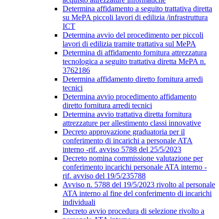
Determina affidamento a seguito trattativa diretta
su MePA piccoli lavori di edilizia /infrastruttura
ICT
Determina avvio del procedimento per piccoli
lavori di edilizia tramite trattativa sul MePA
Determina di affidamento fornitura attrezzatura
tecnologica a seguito trattativa diretta MePA n.
3762186
Determina affidamento diretto fornitura arredi
tecnici
Determina avvio procedimento affidamento
diretto fornitura arredi tecnici
Determina avvio trattativa diretta fornitura
attrezzature per allestimento classi innovative
Decreto approvazione graduatoria per il
conferimento di incarichi a personale ATA
interno -rif. avviso 5788 del 25/5/2023
Decreto nomina commissione valutazione per
conferimento incarichi personale ATA interno -
rif. avviso del 19/5/235788
Avviso n. 5788 del 19/5/2023 rivolto al personale
ATA interno al fine del conferimento di incarichi
individuali
Decreto avvio procedura di selezione rivolto a