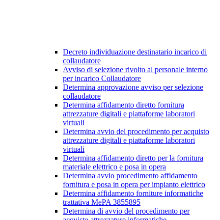
Decreto individuazione destinatario incarico di
collaudatore
Avviso di selezione rivolto al personale interno
per incarico Collaudatore
Determina approvazione avviso per selezione
collaudatore
Determina affidamento diretto fornitura
attrezzature digitali e piattaforme laboratori
virtuali
Determina avvio del procedimento per acquisto
attrezzature digitali e piattaforme laboratori
virtuali
Determina affidamento diretto per la fornitura
materiale elettrico e posa in opera
Determina avvio procedimento affidamento
fornitura e posa in opera per impianto elettrico
Determina affidamento forniture informatiche
trattativa MePA 3855895
Determina di avvio del procedimento per
acquisto attrezzature informatiche