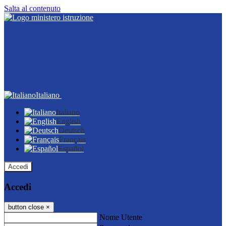
Salta al contenuto
Italiano
Italiano
English
Deutsch
Français
Español
Accedi
Accedi
button close
×
Nome Utente