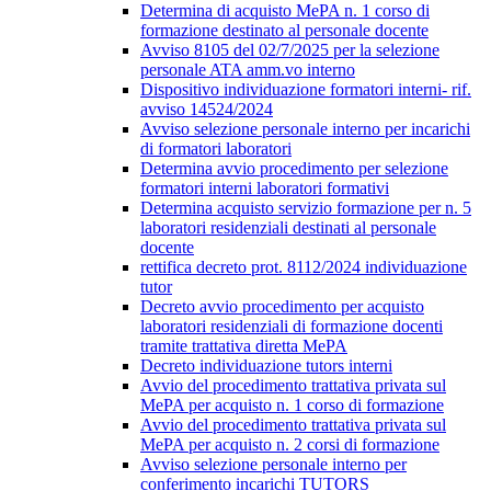
Determina di acquisto MePA n. 1 corso di
formazione destinato al personale docente
Avviso 8105 del 02/7/2025 per la selezione
personale ATA amm.vo interno
Dispositivo individuazione formatori interni- rif.
avviso 14524/2024
Avviso selezione personale interno per incarichi
di formatori laboratori
Determina avvio procedimento per selezione
formatori interni laboratori formativi
Determina acquisto servizio formazione per n. 5
laboratori residenziali destinati al personale
docente
rettifica decreto prot. 8112/2024 individuazione
tutor
Decreto avvio procedimento per acquisto
laboratori residenziali di formazione docenti
tramite trattativa diretta MePA
Decreto individuazione tutors interni
Avvio del procedimento trattativa privata sul
MePA per acquisto n. 1 corso di formazione
Avvio del procedimento trattativa privata sul
MePA per acquisto n. 2 corsi di formazione
Avviso selezione personale interno per
conferimento incarichi TUTORS