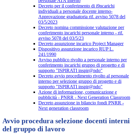
personale ATA interno
Decreto per il conferimento di i9ncarichi
individuali a personale docente interno-
Approvazione graduatoria rif. avviso 5078 del
03/5/2023
Decreto nomina commissione valutazione per
conferimento incarichi personale interno - rif.
avviso 5078 del 03/5/23
Decreto assunzione incarico Project Manager
Dispositivo assunzione incarico RUP L.
241/1990
Avviso pubblico rivolto a personale interno per
conferimento incarichi gruppo di progetto e di
supporto "ISPIRATI inspir@ndo"
Decreto avvio procedimento rivolto al personale
interno per selezione gruppo di progetto e di
supporto "ISPIRATI inspir@ndo"
Azione di informazione, comunicazione e
pubblicità - PNRR - Next Generation Classroom
Decreto assunzione in bilancio fondi PNRR -
Next generation classroom
Avvio procedura selezione docenti interni
del gruppo di lavoro