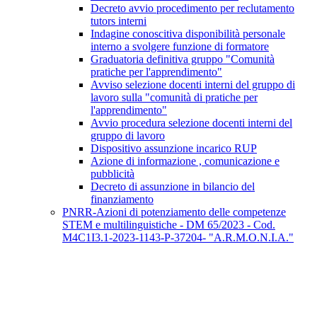
Decreto avvio procedimento per reclutamento
tutors interni
Indagine conoscitiva disponibilità personale
interno a svolgere funzione di formatore
Graduatoria definitiva gruppo "Comunità
pratiche per l'apprendimento"
Avviso selezione docenti interni del gruppo di
lavoro sulla "comunità di pratiche per
l'apprendimento"
Avvio procedura selezione docenti interni del
gruppo di lavoro
Dispositivo assunzione incarico RUP
Azione di informazione , comunicazione e
pubblicità
Decreto di assunzione in bilancio del
finanziamento
PNRR-Azioni di potenziamento delle competenze
STEM e multilinguistiche - DM 65/2023 - Cod.
M4C1I3.1-2023-1143-P-37204- "A.R.M.O.N.I.A."