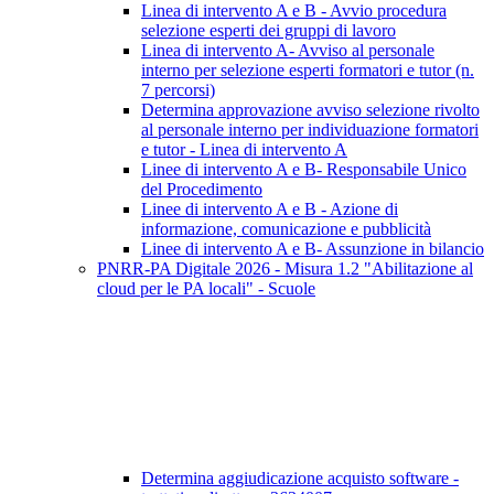
Linea di intervento A e B - Avvio procedura
selezione esperti dei gruppi di lavoro
Linea di intervento A- Avviso al personale
interno per selezione esperti formatori e tutor (n.
7 percorsi)
Determina approvazione avviso selezione rivolto
al personale interno per individuazione formatori
e tutor - Linea di intervento A
Linee di intervento A e B- Responsabile Unico
del Procedimento
Linee di intervento A e B - Azione di
informazione, comunicazione e pubblicità
Linee di intervento A e B- Assunzione in bilancio
PNRR-PA Digitale 2026 - Misura 1.2 "Abilitazione al
cloud per le PA locali" - Scuole
Determina aggiudicazione acquisto software -