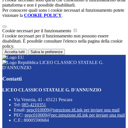
piattaforma e non è possibile disabilitarli.
Per conoscere quali sono i cookie necessari al funzionamento potete
visionare la
COOKIE POLICY
.
Cookie necessari per il funzionamento
I cookie necessari per il funzionamento non possono essere
disabilitati. È possibile consultare l'elenco nella pagina della cookie
policy.
Accetta tutti
Salva le preferenze
LICEO CLASSICO STATALE G.
D'ANNUNZIO
Contatti
LICEO CLASSICO STATALE G. D'ANNUNZIO
Via Venezia, 41 - 65121 Pescara
Tel:
085-4210351
Email:
pepc010009@istruzione.it
Link per inviare una mail
PEC:
pepc010009@pec.istruzione.it
Link per inviare una mail
C.F.: 80005590684