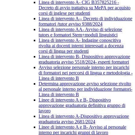
Linea di intervento A- CIG B357825216 -
Decreto di avvio trattativa su MePA per acquisto
corsi di inglese per studenti
Linea di intervento A-- Decreto di individuazione
formatori /tutor avviso 9388/2024
Linea di intervento AA- Avviso di selezione
tutors e formatori Stem+moduli linguistici
Linea di intervento A- Indagine conoscitiva
rivolta ai docenti interni interessati a docenza
corsi di lingua per studenti
Linea di intervento B- Dispositivo approvazione
graduatoria avviso 5518/2024- esperti formatori
Avviso selezione personale interno per incarichi
di formatori nei percorsi di lingua e metodologia -
Linea di intervento B
Determina approvazione avviso selezione rivolto
al personale interno per individuazione formatori-
Linea di intervento B
Linee di intervento A e B- Dispositivo
approvazione graduatoria definitiva gruppo di
lavoro
Linea di intervento A-Dispositivo approvazione
graduatoria avviso 2681/2024
Linee di intervento A e B- Avviso al personale
interno per incarichi gruppi di lavoro