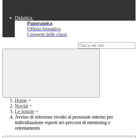
Didattica
Panoramica
Offerta formativa
I progetti delle classi
Campo di ricerca per le pagine del sito
Home
>
Novità
>
Le notizie
>
Avviso di selezione rivolto al personale interno per
individuazione esperti nei percorsi di mentoring e
orientamento