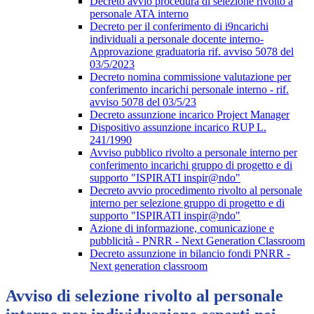
Decreto avvio procedura di selezione rivolto a
personale ATA interno
Decreto per il conferimento di i9ncarichi
individuali a personale docente interno-
Approvazione graduatoria rif. avviso 5078 del
03/5/2023
Decreto nomina commissione valutazione per
conferimento incarichi personale interno - rif.
avviso 5078 del 03/5/23
Decreto assunzione incarico Project Manager
Dispositivo assunzione incarico RUP L.
241/1990
Avviso pubblico rivolto a personale interno per
conferimento incarichi gruppo di progetto e di
supporto "ISPIRATI inspir@ndo"
Decreto avvio procedimento rivolto al personale
interno per selezione gruppo di progetto e di
supporto "ISPIRATI inspir@ndo"
Azione di informazione, comunicazione e
pubblicità - PNRR - Next Generation Classroom
Decreto assunzione in bilancio fondi PNRR -
Next generation classroom
Avviso di selezione rivolto al personale