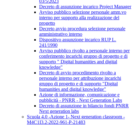
03/5/2023
Decreto di assunzione incarico Project Manager
Avviso pubblico selezione personale amm.vo
interno per supporto alla realizzazione del
progetto
Decreto avvio procedura selezione personale
amministrativo interno
Dispositivo assunzione incarico RUP L.
241/1990
Avviso pubblico rivolto a personale interno per
conferimento incarichi gruppo di progetto e di
supporto " Digital humanities and digital
knowledge"
Decreto di avvio procedimento rivolto a
personale interno per attribuzione incarichi
gruppo di progetto e di supporto "Digital
humanities and digital knowledge"
Azione di informazione, comunicazione e
pubblicità - PNRR - Next Generation Labs
Decreto di assunzione in bilancio fondi PNRR
Next generation labs
Scuola 4.0 -Azione 1- Next generation classroom -
M4C1I3.2-2022-961-P-21483