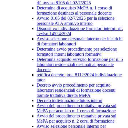
rif. avviso 8105 del 02/7/2025
Determina di acquisto MePA n. 1 corso di
formazione destinato al personale docente
Avviso 8105 del 02/7/2025 per la selezione
personale ATA amm.vo interno
Dispositivo individuazione formatori interni- rif.
avviso 14524/2024
Avviso selezione personale interno per incarichi
di formatori laboratori
Determina avvio procedimento per selezione
formatori interni laboratori formativi
Determina acquisto servizio formazione per n. 5
laboratori residenziali destinati al personale
docente
rettifica decreto prot. 8112/2024 individuazione
tutor
Decreto avvio procedimento per acquisto
laboratori residenziali di formazione docenti
tramite trattativa diretta MePA
Decreto individuazione tutors interni
Avvio del procedimento trattativa privata sul
MePA per acquisto n. 1 corso di formazione
Avvio del procedimento trattativa privata sul
MePA per acquisto n. 2 corsi di formazione
Avviso selezione personale interno per