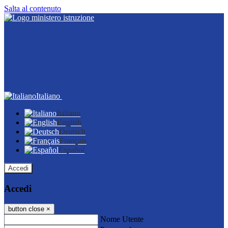
Salta al contenuto
Italiano
Italiano
English
Deutsch
Français
Español
Accedi
Accedi
button close
×
Nome Utente