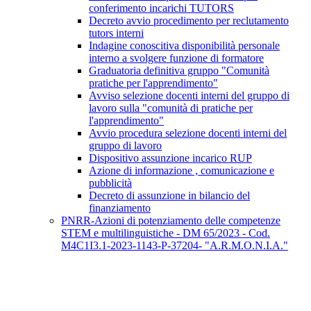
conferimento incarichi TUTORS
Decreto avvio procedimento per reclutamento
tutors interni
Indagine conoscitiva disponibilità personale
interno a svolgere funzione di formatore
Graduatoria definitiva gruppo "Comunità
pratiche per l'apprendimento"
Avviso selezione docenti interni del gruppo di
lavoro sulla "comunità di pratiche per
l'apprendimento"
Avvio procedura selezione docenti interni del
gruppo di lavoro
Dispositivo assunzione incarico RUP
Azione di informazione , comunicazione e
pubblicità
Decreto di assunzione in bilancio del
finanziamento
PNRR-Azioni di potenziamento delle competenze
STEM e multilinguistiche - DM 65/2023 - Cod.
M4C1I3.1-2023-1143-P-37204- "A.R.M.O.N.I.A."