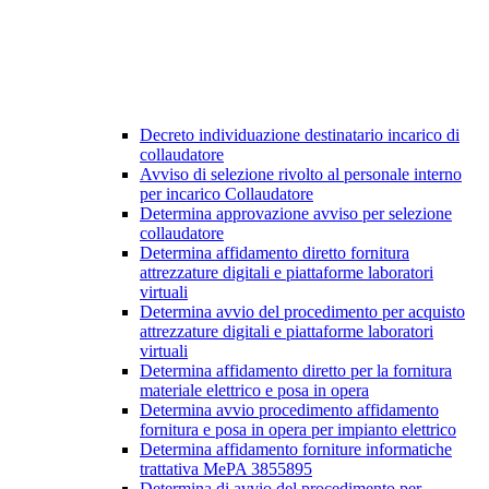
Decreto individuazione destinatario incarico di
collaudatore
Avviso di selezione rivolto al personale interno
per incarico Collaudatore
Determina approvazione avviso per selezione
collaudatore
Determina affidamento diretto fornitura
attrezzature digitali e piattaforme laboratori
virtuali
Determina avvio del procedimento per acquisto
attrezzature digitali e piattaforme laboratori
virtuali
Determina affidamento diretto per la fornitura
materiale elettrico e posa in opera
Determina avvio procedimento affidamento
fornitura e posa in opera per impianto elettrico
Determina affidamento forniture informatiche
trattativa MePA 3855895
Determina di avvio del procedimento per