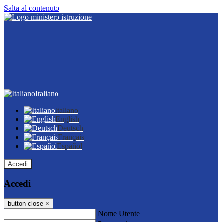
Salta al contenuto
Italiano
Italiano
English
Deutsch
Français
Español
Accedi
Accedi
button close
×
Nome Utente