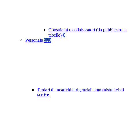
Consulenti e collaboratori (da pubblicare in
tabelle)
9
Personale
523
Titolari di incarichi dirigenziali amministrativi di
vertice