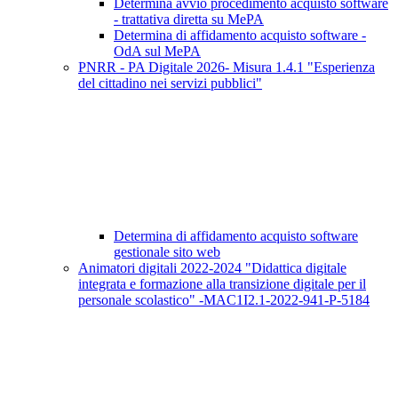
Determina avvio procedimento acquisto software
- trattativa diretta su MePA
Determina di affidamento acquisto software -
OdA sul MePA
PNRR - PA Digitale 2026- Misura 1.4.1 "Esperienza
del cittadino nei servizi pubblici"
Determina di affidamento acquisto software
gestionale sito web
Animatori digitali 2022-2024 "Didattica digitale
integrata e formazione alla transizione digitale per il
personale scolastico" -MAC1I2.1-2022-941-P-5184