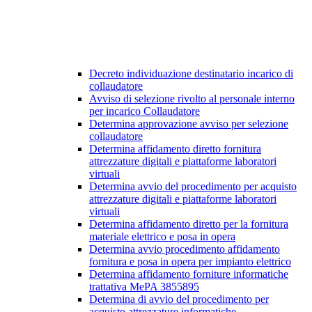
Decreto individuazione destinatario incarico di
collaudatore
Avviso di selezione rivolto al personale interno
per incarico Collaudatore
Determina approvazione avviso per selezione
collaudatore
Determina affidamento diretto fornitura
attrezzature digitali e piattaforme laboratori
virtuali
Determina avvio del procedimento per acquisto
attrezzature digitali e piattaforme laboratori
virtuali
Determina affidamento diretto per la fornitura
materiale elettrico e posa in opera
Determina avvio procedimento affidamento
fornitura e posa in opera per impianto elettrico
Determina affidamento forniture informatiche
trattativa MePA 3855895
Determina di avvio del procedimento per
acquisto attrezzature informatiche