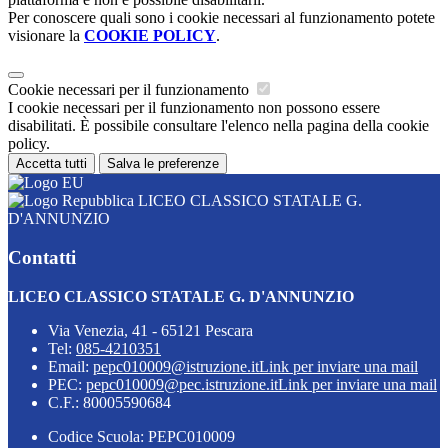
Per conoscere quali sono i cookie necessari al funzionamento potete
visionare la
COOKIE POLICY
.
Cookie necessari per il funzionamento
I cookie necessari per il funzionamento non possono essere
disabilitati. È possibile consultare l'elenco nella pagina della cookie
policy.
Accetta tutti
Salva le preferenze
LICEO CLASSICO STATALE G.
D'ANNUNZIO
Contatti
LICEO CLASSICO STATALE G. D'ANNUNZIO
Via Venezia, 41 - 65121 Pescara
Tel:
085-4210351
Email:
pepc010009@istruzione.it
Link per inviare una mail
PEC:
pepc010009@pec.istruzione.it
Link per inviare una mail
C.F.: 80005590684
Codice Scuola: PEPC010009