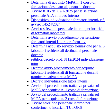
Determina di acquisto MePA n. 1 corso di
formazione destinato al personale docente
Avviso 8105 del 02/7/2025 per la selezione
personale ATA amm.vo interno
Dispositivo individuazione formatori interni- rif.
avviso 14524/2024
Avviso selezione personale interno per incarichi
di formatori laboratori
Determina avvio procedimento per selezione
formatori interni laboratori formativi
Determina acquisto servizio formazione per n. 5
laboratori residenziali destinati al personale
docente
rettifica decreto prot. 8112/2024 individuazione
tutor
Decreto avvio procedimento per acquisto
laboratori residenziali di formazione docenti
tramite trattativa diretta MePA
Decreto individuazione tutors interni
Avvio del procedimento trattativa privata sul
MePA per acquisto n. 1 corso di formazione
Avvio del procedimento trattativa privata sul
MePA per acquisto n. 2 corsi di formazione
Avviso selezione personale interno per
conferimento incarichi TUTORS