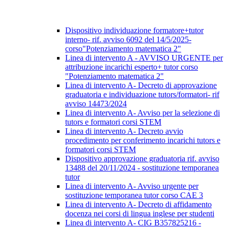
Dispositivo individuazione formatore+tutor
interno- rif. avviso 6092 del 14/5/2025-
corso"Potenziamento matematica 2"
Linea di intervento A - AVVISO URGENTE per
attribuzione incarichi esperto+ tutor corso
"Potenziamento matematica 2"
Linea di intervento A- Decreto di approvazione
graduatoria e individuazione tutors/formatori- rif
avviso 14473/2024
Linea di intervento A- Avviso per la selezione di
tutors e formatori corsi STEM
Linea di intervento A- Decreto avvio
procedimento per conferimento incarichi tutors e
formatori corsi STEM
Dispositivo approvazione graduatoria rif. avviso
13488 del 20/11/2024 - sostituzione temporanea
tutor
Linea di intervento A- Avviso urgente per
sostituzione temporanea tutor corso CAE 3
Linea di intervento A- Decreto di affidamento
docenza nei corsi di lingua inglese per studenti
Linea di intervento A- CIG B357825216 -