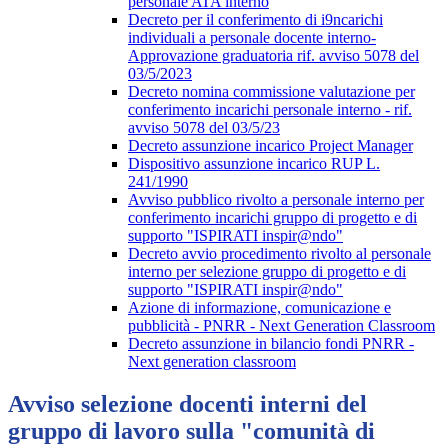
personale ATA interno
Decreto per il conferimento di i9ncarichi
individuali a personale docente interno-
Approvazione graduatoria rif. avviso 5078 del
03/5/2023
Decreto nomina commissione valutazione per
conferimento incarichi personale interno - rif.
avviso 5078 del 03/5/23
Decreto assunzione incarico Project Manager
Dispositivo assunzione incarico RUP L.
241/1990
Avviso pubblico rivolto a personale interno per
conferimento incarichi gruppo di progetto e di
supporto "ISPIRATI inspir@ndo"
Decreto avvio procedimento rivolto al personale
interno per selezione gruppo di progetto e di
supporto "ISPIRATI inspir@ndo"
Azione di informazione, comunicazione e
pubblicità - PNRR - Next Generation Classroom
Decreto assunzione in bilancio fondi PNRR -
Next generation classroom
Avviso selezione docenti interni del
gruppo di lavoro sulla "comunità di