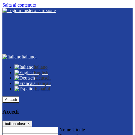
Salta al contenuto
Italiano
Italiano
English
Deutsch
Français
Español
Accedi
Accedi
button close
×
Nome Utente