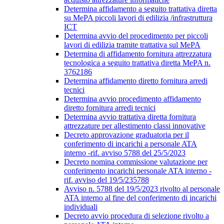
Determina affidamento a seguito trattativa diretta
su MePA piccoli lavori di edilizia /infrastruttura
ICT
Determina avvio del procedimento per piccoli
lavori di edilizia tramite trattativa sul MePA
Determina di affidamento fornitura attrezzatura
tecnologica a seguito trattativa diretta MePA n.
3762186
Determina affidamento diretto fornitura arredi
tecnici
Determina avvio procedimento affidamento
diretto fornitura arredi tecnici
Determina avvio trattativa diretta fornitura
attrezzature per allestimento classi innovative
Decreto approvazione graduatoria per il
conferimento di incarichi a personale ATA
interno -rif. avviso 5788 del 25/5/2023
Decreto nomina commissione valutazione per
conferimento incarichi personale ATA interno -
rif. avviso del 19/5/235788
Avviso n. 5788 del 19/5/2023 rivolto al personale
ATA interno al fine del conferimento di incarichi
individuali
Decreto avvio procedura di selezione rivolto a