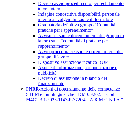
Decreto avvio procedimento per reclutamento
tutors interni
Indagine conoscitiva disponibilità personale
interno a svolgere funzione di formatore
Graduatoria definitiva gruppo "Comunità
pratiche per l'apprendimento"
Avviso selezione docenti interni del gruppo di
lavoro sulla "comunità di pratiche per
l'apprendimento"
Avvio procedura selezione docenti interni del
gruppo di lavoro
Dispositivo assunzione incarico RUP
Azione di informazione , comunicazione e
pubblicità
Decreto di assunzione in bilancio del
finanziamento
PNRR-Azioni di potenziamento delle competenze
STEM e multilinguistiche - DM 65/2023 - Cod.
M4C1I3.1-2023-1143-P-37204- "A.R.M.O.N.I.A."