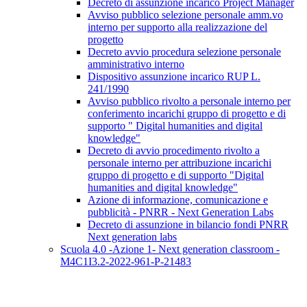
Decreto di assunzione incarico Project Manager
Avviso pubblico selezione personale amm.vo
interno per supporto alla realizzazione del
progetto
Decreto avvio procedura selezione personale
amministrativo interno
Dispositivo assunzione incarico RUP L.
241/1990
Avviso pubblico rivolto a personale interno per
conferimento incarichi gruppo di progetto e di
supporto " Digital humanities and digital
knowledge"
Decreto di avvio procedimento rivolto a
personale interno per attribuzione incarichi
gruppo di progetto e di supporto "Digital
humanities and digital knowledge"
Azione di informazione, comunicazione e
pubblicità - PNRR - Next Generation Labs
Decreto di assunzione in bilancio fondi PNRR
Next generation labs
Scuola 4.0 -Azione 1- Next generation classroom -
M4C1I3.2-2022-961-P-21483