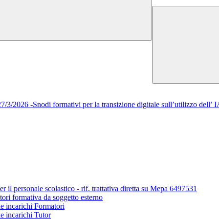
/2026 -Snodi formativi per la transizione digitale sull’utilizzo del
r il personale scolastico - rif. trattativa diretta su Mepa 6497531
tori formativa da soggetto esterno
ne incarichi Formatori
e incarichi Tutor