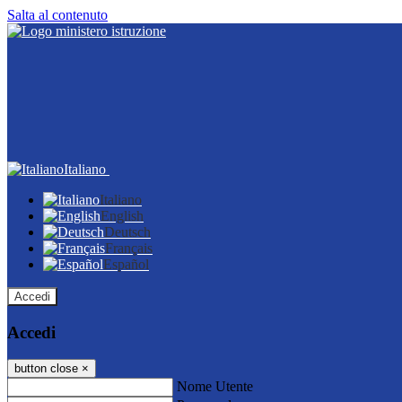
Salta al contenuto
Italiano
Italiano
English
Deutsch
Français
Español
Accedi
Accedi
button close
×
Nome Utente