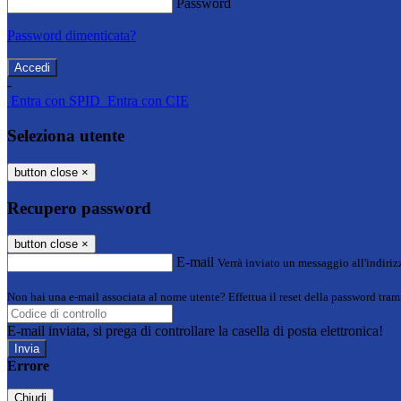
Password
Password dimenticata?
-
Entra con SPID
Entra con CIE
Seleziona utente
button close
×
Recupero password
button close
×
E-mail
Verrà inviato un messaggio all'indirizz
Non hai una e-mail associata al nome utente? Effettua il reset della password tram
E-mail inviata, si prega di controllare la casella di posta elettronica!
Errore
Chiudi