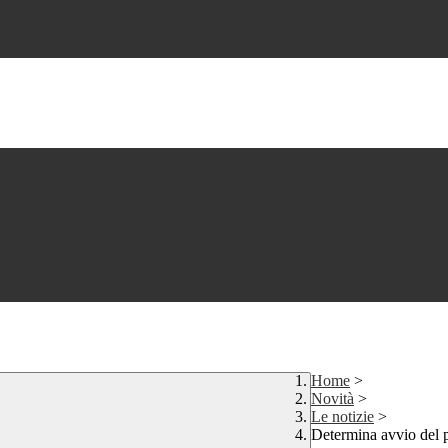
Home
>
Novità
>
Le notizie
>
Determina avvio del pr