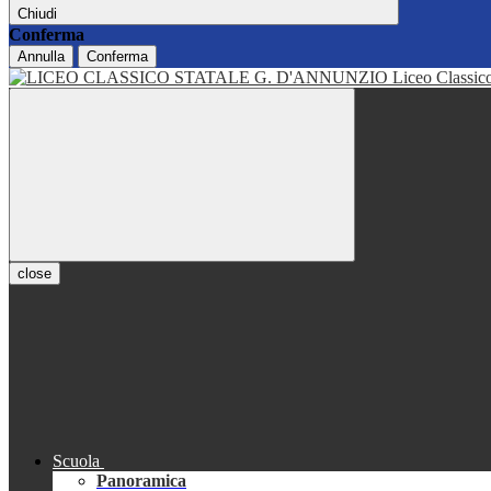
Chiudi
Conferma
Annulla
Conferma
Liceo Classi
close
Scuola
Panoramica