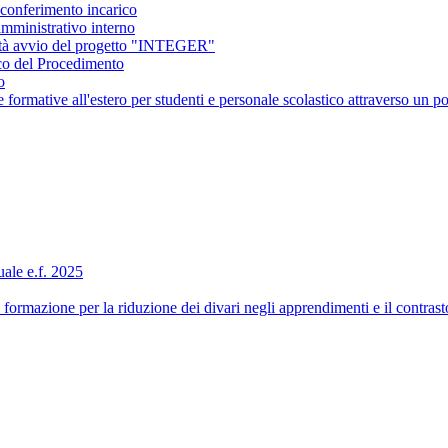
conferimento incarico
amministrativo interno
ità avvio del progetto "INTEGER"
co del Procedimento
o
ormative all'estero per studenti e personale scolastico attraverso 
ale e.f. 2025
formazione per la riduzione dei divari negli apprendimenti e il contra