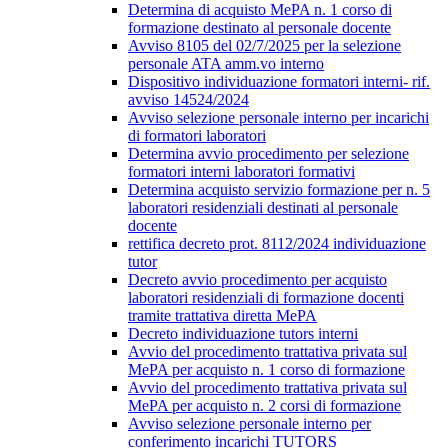
Determina di acquisto MePA n. 1 corso di
formazione destinato al personale docente
Avviso 8105 del 02/7/2025 per la selezione
personale ATA amm.vo interno
Dispositivo individuazione formatori interni- rif.
avviso 14524/2024
Avviso selezione personale interno per incarichi
di formatori laboratori
Determina avvio procedimento per selezione
formatori interni laboratori formativi
Determina acquisto servizio formazione per n. 5
laboratori residenziali destinati al personale
docente
rettifica decreto prot. 8112/2024 individuazione
tutor
Decreto avvio procedimento per acquisto
laboratori residenziali di formazione docenti
tramite trattativa diretta MePA
Decreto individuazione tutors interni
Avvio del procedimento trattativa privata sul
MePA per acquisto n. 1 corso di formazione
Avvio del procedimento trattativa privata sul
MePA per acquisto n. 2 corsi di formazione
Avviso selezione personale interno per
conferimento incarichi TUTORS