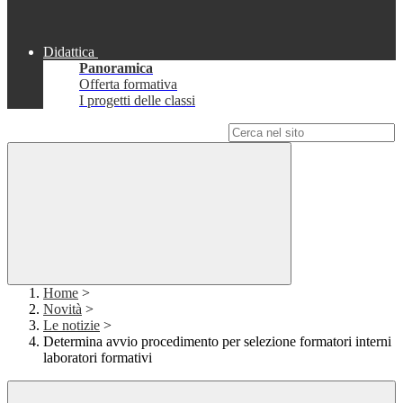
Didattica
Panoramica
Offerta formativa
I progetti delle classi
Campo di ricerca per le pagine del sito
Home
>
Novità
>
Le notizie
>
Determina avvio procedimento per selezione formatori interni
laboratori formativi