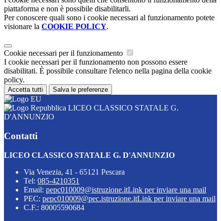
piattaforma e non è possibile disabilitarli.
Per conoscere quali sono i cookie necessari al funzionamento potete
visionare la
COOKIE POLICY
.
Cookie necessari per il funzionamento
I cookie necessari per il funzionamento non possono essere
disabilitati. È possibile consultare l'elenco nella pagina della cookie
policy.
Accetta tutti
Salva le preferenze
LICEO CLASSICO STATALE G.
D'ANNUNZIO
Contatti
LICEO CLASSICO STATALE G. D'ANNUNZIO
Via Venezia, 41 - 65121 Pescara
Tel:
085-4210351
Email:
pepc010009@istruzione.it
Link per inviare una mail
PEC:
pepc010009@pec.istruzione.it
Link per inviare una mail
C.F.: 80005590684