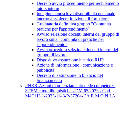
Decreto avvio procedimento per reclutamento
tutors interni
Indagine conoscitiva disponibilità personale
interno a svolgere funzione di formatore
Graduatoria definitiva gruppo "Comunità
pratiche per l'apprendimento"
Avviso selezione docenti interni del gruppo di
lavoro sulla "comunità di pratiche per
l'apprendimento"
Avvio procedura selezione docenti interni del
gruppo di lavoro
Dispositivo assunzione incarico RUP
Azione di informazione , comunicazione e
pubblicità
Decreto di assunzione in bilancio del
finanziamento
PNRR-Azioni di potenziamento delle competenze
STEM e multilinguistiche - DM 65/2023 - Cod.
M4C1I3.1-2023-1143-P-37204- "A.R.M.O.N.I.A."