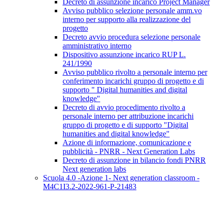
Decreto di assunzione incarico Project Manager
Avviso pubblico selezione personale amm.vo
interno per supporto alla realizzazione del
progetto
Decreto avvio procedura selezione personale
amministrativo interno
Dispositivo assunzione incarico RUP L.
241/1990
Avviso pubblico rivolto a personale interno per
conferimento incarichi gruppo di progetto e di
supporto " Digital humanities and digital
knowledge"
Decreto di avvio procedimento rivolto a
personale interno per attribuzione incarichi
gruppo di progetto e di supporto "Digital
humanities and digital knowledge"
Azione di informazione, comunicazione e
pubblicità - PNRR - Next Generation Labs
Decreto di assunzione in bilancio fondi PNRR
Next generation labs
Scuola 4.0 -Azione 1- Next generation classroom -
M4C1I3.2-2022-961-P-21483