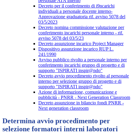
personale ATA interno
Decreto per il conferimento di i9ncarichi
individuali a personale docente interno-
Approvazione graduatoria rif. avviso 5078 del
03/5/2023
Decreto nomina commissione valutazione per
conferimento incarichi personale interno - rif.
avviso 5078 del 03/5/23
Decreto assunzione incarico Project Manager
Dispositivo assunzione incarico RUP L.
241/1990
Avviso pubblico rivolto a personale interno per
conferimento incarichi gruppo di progetto e di
supporto "ISPIRATI inspir@ndo"
Decreto avvio procedimento rivolto al personale
interno per selezione gruppo di progetto e di
supporto "ISPIRATI inspir@ndo"
Azione di informazione, comunicazione e
pubblicità - PNRR - Next Generation Classroom
Decreto assunzione in bilancio fondi PNRR -
Next generation classroom
Determina avvio procedimento per
selezione formatori interni laboratori