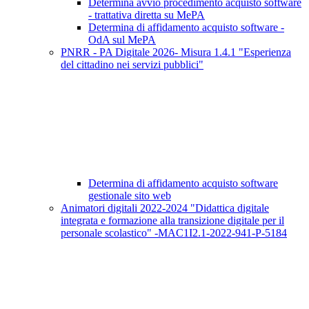
Determina avvio procedimento acquisto software
- trattativa diretta su MePA
Determina di affidamento acquisto software -
OdA sul MePA
PNRR - PA Digitale 2026- Misura 1.4.1 "Esperienza
del cittadino nei servizi pubblici"
Determina di affidamento acquisto software
gestionale sito web
Animatori digitali 2022-2024 "Didattica digitale
integrata e formazione alla transizione digitale per il
personale scolastico" -MAC1I2.1-2022-941-P-5184