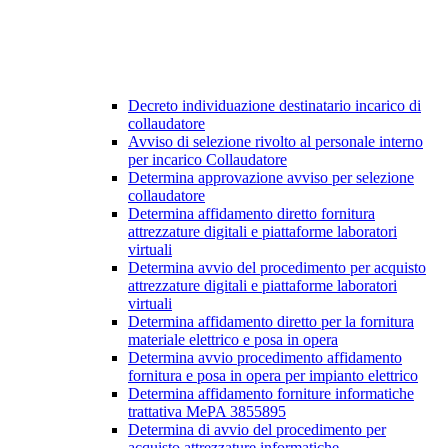
Decreto individuazione destinatario incarico di
collaudatore
Avviso di selezione rivolto al personale interno
per incarico Collaudatore
Determina approvazione avviso per selezione
collaudatore
Determina affidamento diretto fornitura
attrezzature digitali e piattaforme laboratori
virtuali
Determina avvio del procedimento per acquisto
attrezzature digitali e piattaforme laboratori
virtuali
Determina affidamento diretto per la fornitura
materiale elettrico e posa in opera
Determina avvio procedimento affidamento
fornitura e posa in opera per impianto elettrico
Determina affidamento forniture informatiche
trattativa MePA 3855895
Determina di avvio del procedimento per
acquisto attrezzature informatiche