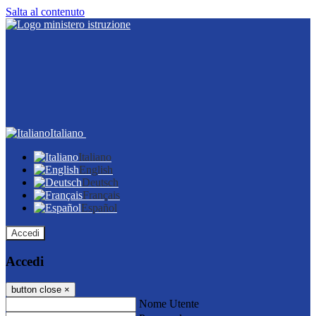
Salta al contenuto
Italiano
Italiano
English
Deutsch
Français
Español
Accedi
Accedi
button close
×
Nome Utente