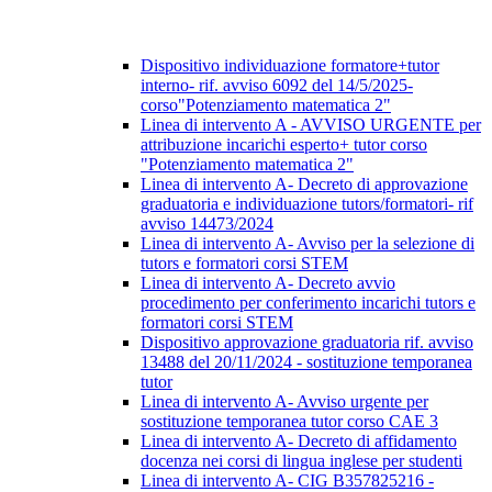
Dispositivo individuazione formatore+tutor
interno- rif. avviso 6092 del 14/5/2025-
corso"Potenziamento matematica 2"
Linea di intervento A - AVVISO URGENTE per
attribuzione incarichi esperto+ tutor corso
"Potenziamento matematica 2"
Linea di intervento A- Decreto di approvazione
graduatoria e individuazione tutors/formatori- rif
avviso 14473/2024
Linea di intervento A- Avviso per la selezione di
tutors e formatori corsi STEM
Linea di intervento A- Decreto avvio
procedimento per conferimento incarichi tutors e
formatori corsi STEM
Dispositivo approvazione graduatoria rif. avviso
13488 del 20/11/2024 - sostituzione temporanea
tutor
Linea di intervento A- Avviso urgente per
sostituzione temporanea tutor corso CAE 3
Linea di intervento A- Decreto di affidamento
docenza nei corsi di lingua inglese per studenti
Linea di intervento A- CIG B357825216 -