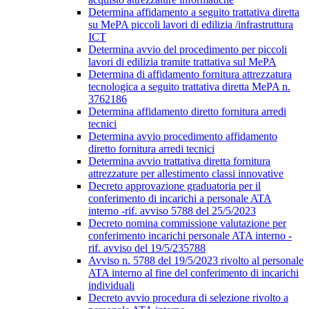
Determina affidamento a seguito trattativa diretta
su MePA piccoli lavori di edilizia /infrastruttura
ICT
Determina avvio del procedimento per piccoli
lavori di edilizia tramite trattativa sul MePA
Determina di affidamento fornitura attrezzatura
tecnologica a seguito trattativa diretta MePA n.
3762186
Determina affidamento diretto fornitura arredi
tecnici
Determina avvio procedimento affidamento
diretto fornitura arredi tecnici
Determina avvio trattativa diretta fornitura
attrezzature per allestimento classi innovative
Decreto approvazione graduatoria per il
conferimento di incarichi a personale ATA
interno -rif. avviso 5788 del 25/5/2023
Decreto nomina commissione valutazione per
conferimento incarichi personale ATA interno -
rif. avviso del 19/5/235788
Avviso n. 5788 del 19/5/2023 rivolto al personale
ATA interno al fine del conferimento di incarichi
individuali
Decreto avvio procedura di selezione rivolto a