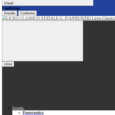
Chiudi
Conferma
Annulla
Conferma
Liceo Classi
close
Scuola
Panoramica