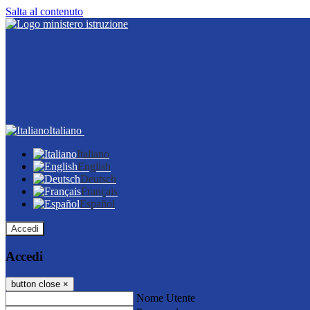
Salta al contenuto
Italiano
Italiano
English
Deutsch
Français
Español
Accedi
Accedi
button close
×
Nome Utente