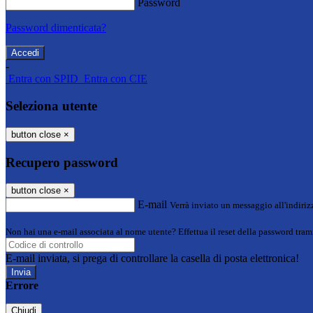
Password
Password dimenticata?
-
Entra con SPID
Entra con CIE
Seleziona utente
button close
×
Recupero password
button close
×
E-mail
Verrà inviato un messaggio all'indirizz
Non hai una e-mail associata al nome utente? Effettua il reset della password tram
E-mail inviata, si prega di controllare la casella di posta elettronica!
Errore
Chiudi