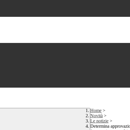
Home
>
Novità
>
Le notizie
>
Determina approvazion