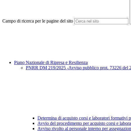
Campo di ricerca per le pagine del sito
Piano Nazionale di Ripresa e Resilienza
PNRR DM 219/2025 -Avviso pubblico prot. 73226 del 27/3
Determina di acquisto corsi e laboratori formativi pe
Avvio del procedimento per acquisto corsi e labora
Avviso rivolto al personale interno per assegnazio