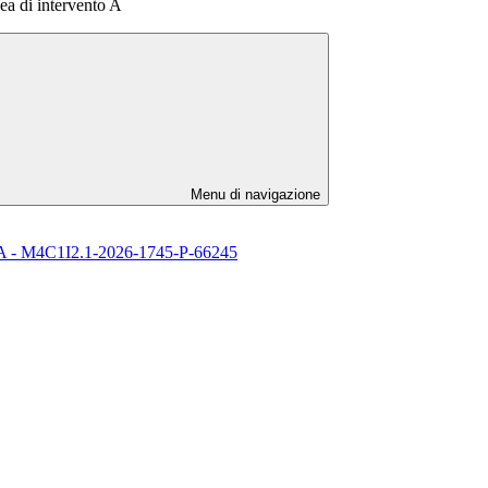
nea di intervento A
Menu di navigazione
l’ IA - M4C1I2.1-2026-1745-P-66245