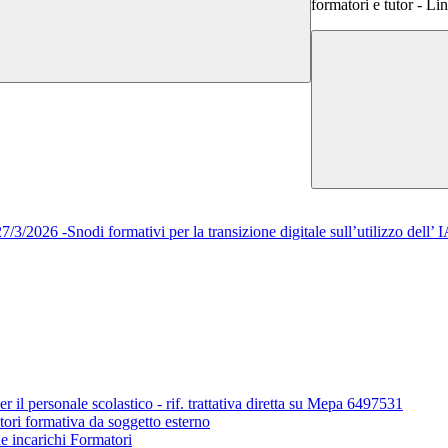
formatori e tutor - Li
/2026 -Snodi formativi per la transizione digitale sull’utilizzo del
r il personale scolastico - rif. trattativa diretta su Mepa 6497531
tori formativa da soggetto esterno
ne incarichi Formatori