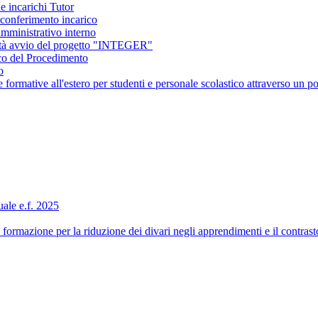
e incarichi Tutor
conferimento incarico
amministrativo interno
ità avvio del progetto "INTEGER"
co del Procedimento
o
ormative all'estero per studenti e personale scolastico attraverso 
ale e.f. 2025
formazione per la riduzione dei divari negli apprendimenti e il contra