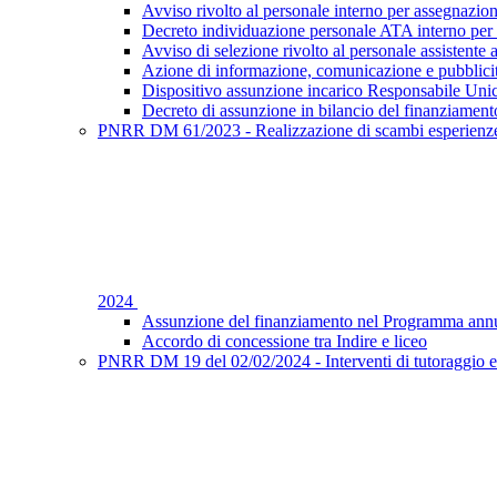
Avviso rivolto al personale interno per assegnazion
Decreto individuazione personale ATA interno per 
Avviso di selezione rivolto al personale assistente 
Azione di informazione, comunicazione e pubblic
Dispositivo assunzione incarico Responsabile Uni
Decreto di assunzione in bilancio del finanziament
PNRR DM 61/2023 - Realizzazione di scambi esperienze f
2024
Assunzione del finanziamento nel Programma annu
Accordo di concessione tra Indire e liceo
PNRR DM 19 del 02/02/2024 - Interventi di tutoraggio e 