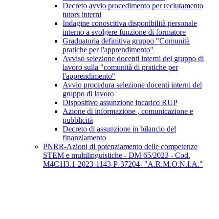
Decreto avvio procedimento per reclutamento
tutors interni
Indagine conoscitiva disponibilità personale
interno a svolgere funzione di formatore
Graduatoria definitiva gruppo "Comunità
pratiche per l'apprendimento"
Avviso selezione docenti interni del gruppo di
lavoro sulla "comunità di pratiche per
l'apprendimento"
Avvio procedura selezione docenti interni del
gruppo di lavoro
Dispositivo assunzione incarico RUP
Azione di informazione , comunicazione e
pubblicità
Decreto di assunzione in bilancio del
finanziamento
PNRR-Azioni di potenziamento delle competenze
STEM e multilinguistiche - DM 65/2023 - Cod.
M4C1I3.1-2023-1143-P-37204- "A.R.M.O.N.I.A."