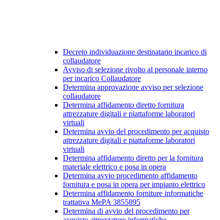
Decreto individuazione destinatario incarico di
collaudatore
Avviso di selezione rivolto al personale interno
per incarico Collaudatore
Determina approvazione avviso per selezione
collaudatore
Determina affidamento diretto fornitura
attrezzature digitali e piattaforme laboratori
virtuali
Determina avvio del procedimento per acquisto
attrezzature digitali e piattaforme laboratori
virtuali
Determina affidamento diretto per la fornitura
materiale elettrico e posa in opera
Determina avvio procedimento affidamento
fornitura e posa in opera per impianto elettrico
Determina affidamento forniture informatiche
trattativa MePA 3855895
Determina di avvio del procedimento per
acquisto attrezzature informatiche