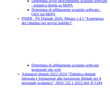
Determina avvio procedimento acquisto software
- trattativa diretta su MePA
Determina di affidamento acquisto software -
OdA sul MePA
PNRR - PA Digitale 2026- Misura 1.4.1 "Esperienza
del cittadino nei servizi pubblici"
Determina di affidamento acquisto software
gestionale sito web
Animatori digitali 2022-2024 "Didattica digitale
integrata e formazione alla transizione digitale per il
personale scolastico" -MAC1I2.1-2022-941-P-5184