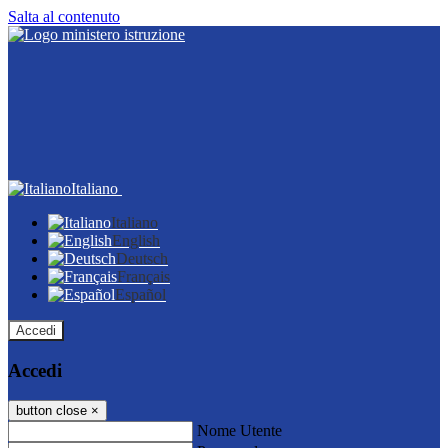
Salta al contenuto
Italiano
Italiano
English
Deutsch
Français
Español
Accedi
Accedi
button close
×
Nome Utente