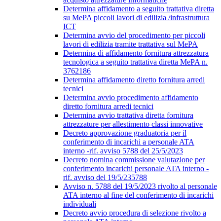
Determina affidamento a seguito trattativa diretta
su MePA piccoli lavori di edilizia /infrastruttura
ICT
Determina avvio del procedimento per piccoli
lavori di edilizia tramite trattativa sul MePA
Determina di affidamento fornitura attrezzatura
tecnologica a seguito trattativa diretta MePA n.
3762186
Determina affidamento diretto fornitura arredi
tecnici
Determina avvio procedimento affidamento
diretto fornitura arredi tecnici
Determina avvio trattativa diretta fornitura
attrezzature per allestimento classi innovative
Decreto approvazione graduatoria per il
conferimento di incarichi a personale ATA
interno -rif. avviso 5788 del 25/5/2023
Decreto nomina commissione valutazione per
conferimento incarichi personale ATA interno -
rif. avviso del 19/5/235788
Avviso n. 5788 del 19/5/2023 rivolto al personale
ATA interno al fine del conferimento di incarichi
individuali
Decreto avvio procedura di selezione rivolto a