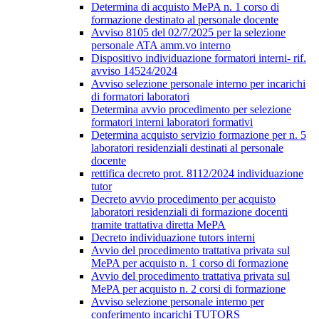
Determina di acquisto MePA n. 1 corso di
formazione destinato al personale docente
Avviso 8105 del 02/7/2025 per la selezione
personale ATA amm.vo interno
Dispositivo individuazione formatori interni- rif.
avviso 14524/2024
Avviso selezione personale interno per incarichi
di formatori laboratori
Determina avvio procedimento per selezione
formatori interni laboratori formativi
Determina acquisto servizio formazione per n. 5
laboratori residenziali destinati al personale
docente
rettifica decreto prot. 8112/2024 individuazione
tutor
Decreto avvio procedimento per acquisto
laboratori residenziali di formazione docenti
tramite trattativa diretta MePA
Decreto individuazione tutors interni
Avvio del procedimento trattativa privata sul
MePA per acquisto n. 1 corso di formazione
Avvio del procedimento trattativa privata sul
MePA per acquisto n. 2 corsi di formazione
Avviso selezione personale interno per
conferimento incarichi TUTORS