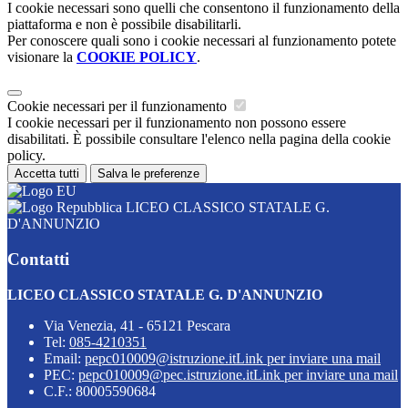
I cookie necessari sono quelli che consentono il funzionamento della
piattaforma e non è possibile disabilitarli.
Per conoscere quali sono i cookie necessari al funzionamento potete
visionare la
COOKIE POLICY
.
Cookie necessari per il funzionamento
I cookie necessari per il funzionamento non possono essere
disabilitati. È possibile consultare l'elenco nella pagina della cookie
policy.
Accetta tutti
Salva le preferenze
LICEO CLASSICO STATALE G.
D'ANNUNZIO
Contatti
LICEO CLASSICO STATALE G. D'ANNUNZIO
Via Venezia, 41 - 65121 Pescara
Tel:
085-4210351
Email:
pepc010009@istruzione.it
Link per inviare una mail
PEC:
pepc010009@pec.istruzione.it
Link per inviare una mail
C.F.: 80005590684