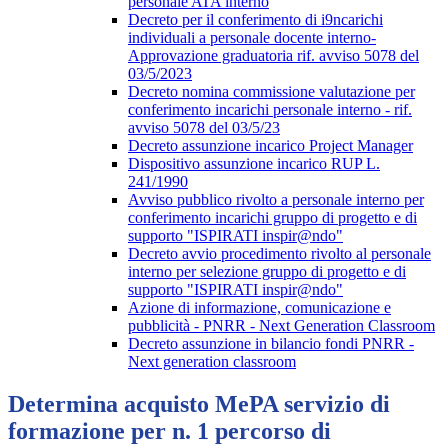
personale ATA interno
Decreto per il conferimento di i9ncarichi
individuali a personale docente interno-
Approvazione graduatoria rif. avviso 5078 del
03/5/2023
Decreto nomina commissione valutazione per
conferimento incarichi personale interno - rif.
avviso 5078 del 03/5/23
Decreto assunzione incarico Project Manager
Dispositivo assunzione incarico RUP L.
241/1990
Avviso pubblico rivolto a personale interno per
conferimento incarichi gruppo di progetto e di
supporto "ISPIRATI inspir@ndo"
Decreto avvio procedimento rivolto al personale
interno per selezione gruppo di progetto e di
supporto "ISPIRATI inspir@ndo"
Azione di informazione, comunicazione e
pubblicità - PNRR - Next Generation Classroom
Decreto assunzione in bilancio fondi PNRR -
Next generation classroom
Determina acquisto MePA servizio di
formazione per n. 1 percorso di