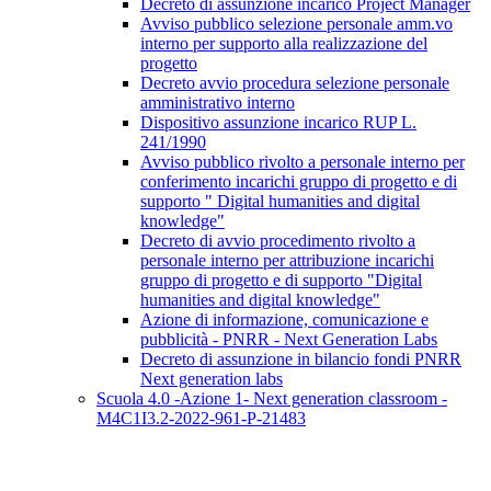
Decreto di assunzione incarico Project Manager
Avviso pubblico selezione personale amm.vo
interno per supporto alla realizzazione del
progetto
Decreto avvio procedura selezione personale
amministrativo interno
Dispositivo assunzione incarico RUP L.
241/1990
Avviso pubblico rivolto a personale interno per
conferimento incarichi gruppo di progetto e di
supporto " Digital humanities and digital
knowledge"
Decreto di avvio procedimento rivolto a
personale interno per attribuzione incarichi
gruppo di progetto e di supporto "Digital
humanities and digital knowledge"
Azione di informazione, comunicazione e
pubblicità - PNRR - Next Generation Labs
Decreto di assunzione in bilancio fondi PNRR
Next generation labs
Scuola 4.0 -Azione 1- Next generation classroom -
M4C1I3.2-2022-961-P-21483