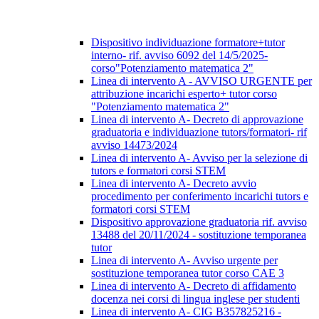
Dispositivo individuazione formatore+tutor
interno- rif. avviso 6092 del 14/5/2025-
corso"Potenziamento matematica 2"
Linea di intervento A - AVVISO URGENTE per
attribuzione incarichi esperto+ tutor corso
"Potenziamento matematica 2"
Linea di intervento A- Decreto di approvazione
graduatoria e individuazione tutors/formatori- rif
avviso 14473/2024
Linea di intervento A- Avviso per la selezione di
tutors e formatori corsi STEM
Linea di intervento A- Decreto avvio
procedimento per conferimento incarichi tutors e
formatori corsi STEM
Dispositivo approvazione graduatoria rif. avviso
13488 del 20/11/2024 - sostituzione temporanea
tutor
Linea di intervento A- Avviso urgente per
sostituzione temporanea tutor corso CAE 3
Linea di intervento A- Decreto di affidamento
docenza nei corsi di lingua inglese per studenti
Linea di intervento A- CIG B357825216 -