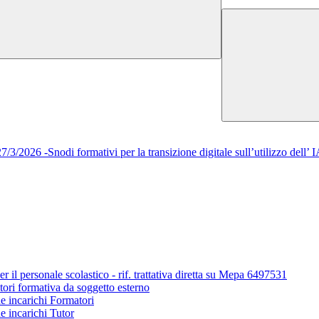
/2026 -Snodi formativi per la transizione digitale sull’utilizzo del
r il personale scolastico - rif. trattativa diretta su Mepa 6497531
tori formativa da soggetto esterno
ne incarichi Formatori
e incarichi Tutor