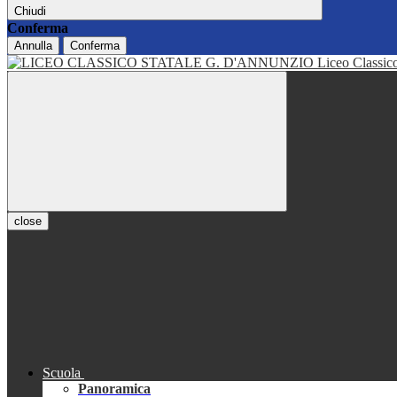
Chiudi
Conferma
Annulla
Conferma
Liceo Classi
close
Scuola
Panoramica