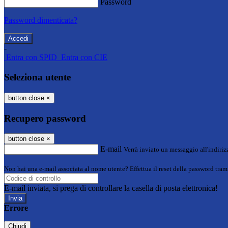
Password
Password dimenticata?
-
Entra con SPID
Entra con CIE
Seleziona utente
button close
×
Recupero password
button close
×
E-mail
Verrà inviato un messaggio all'indirizz
Non hai una e-mail associata al nome utente? Effettua il reset della password tram
E-mail inviata, si prega di controllare la casella di posta elettronica!
Errore
Chiudi