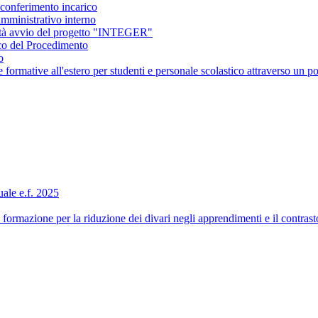
conferimento incarico
amministrativo interno
ità avvio del progetto "INTEGER"
co del Procedimento
o
ormative all'estero per studenti e personale scolastico attraverso 
ale e.f. 2025
formazione per la riduzione dei divari negli apprendimenti e il contra