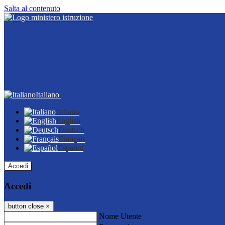
Salta al contenuto
Italiano
Italiano
English
Deutsch
Français
Español
Accedi
Accedi
button close
×
Nome Utente