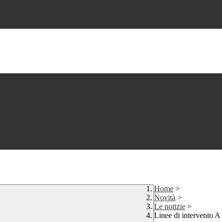
Home
>
Novità
>
Le notizie
>
Linee di intervento A