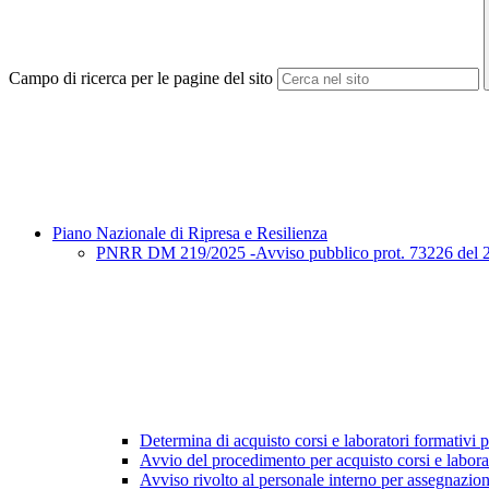
Campo di ricerca per le pagine del sito
Piano Nazionale di Ripresa e Resilienza
PNRR DM 219/2025 -Avviso pubblico prot. 73226 del 27/3
Determina di acquisto corsi e laboratori formativi pe
Avvio del procedimento per acquisto corsi e labora
Avviso rivolto al personale interno per assegnazio