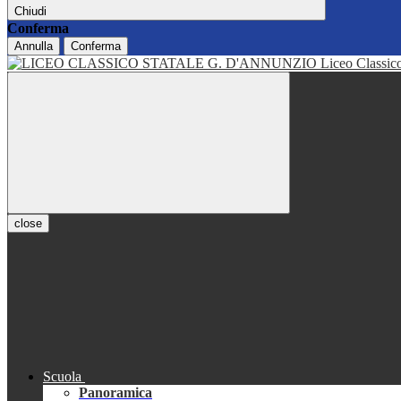
Chiudi
Conferma
Annulla
Conferma
Liceo Classi
close
Scuola
Panoramica