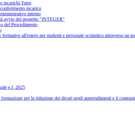
e incarichi Tutor
conferimento incarico
amministrativo interno
ità avvio del progetto "INTEGER"
co del Procedimento
o
ormative all'estero per studenti e personale scolastico attraverso 
ale e.f. 2025
formazione per la riduzione dei divari negli apprendimenti e il contra