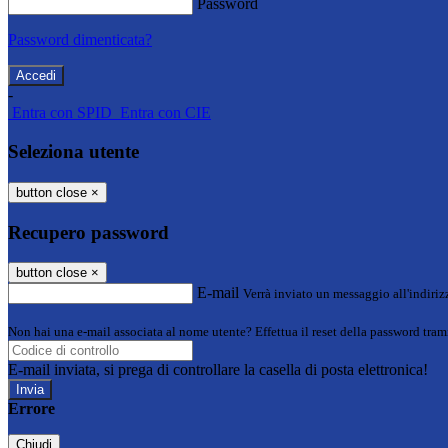
Password
Password dimenticata?
-
Entra con SPID
Entra con CIE
Seleziona utente
button close
×
Recupero password
button close
×
E-mail
Verrà inviato un messaggio all'indirizz
Non hai una e-mail associata al nome utente? Effettua il reset della password tram
E-mail inviata, si prega di controllare la casella di posta elettronica!
Errore
Chiudi