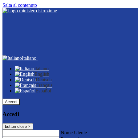
Salta al contenuto
Italiano
Italiano
English
Deutsch
Français
Español
Accedi
Accedi
button close
×
Nome Utente