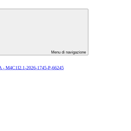
Menu di navigazione
l’ IA - M4C1I2.1-2026-1745-P-66245