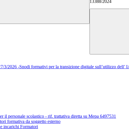
13388/2024
/2026 -Snodi formativi per la transizione digitale sull’utilizzo del
r il personale scolastico - rif. trattativa diretta su Mepa 6497531
tori formativa da soggetto esterno
ne incarichi Formatori