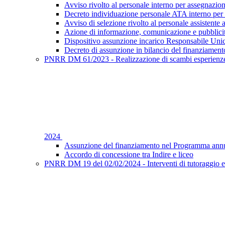
Avviso rivolto al personale interno per assegnazion
Decreto individuazione personale ATA interno per 
Avviso di selezione rivolto al personale assistente 
Azione di informazione, comunicazione e pubblic
Dispositivo assunzione incarico Responsabile Uni
Decreto di assunzione in bilancio del finanziament
PNRR DM 61/2023 - Realizzazione di scambi esperienze f
2024
Assunzione del finanziamento nel Programma annu
Accordo di concessione tra Indire e liceo
PNRR DM 19 del 02/02/2024 - Interventi di tutoraggio e 