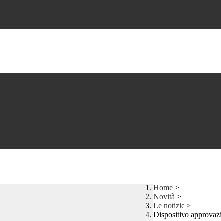
Home
>
Novità
>
Le notizie
>
Dispositivo approvazi