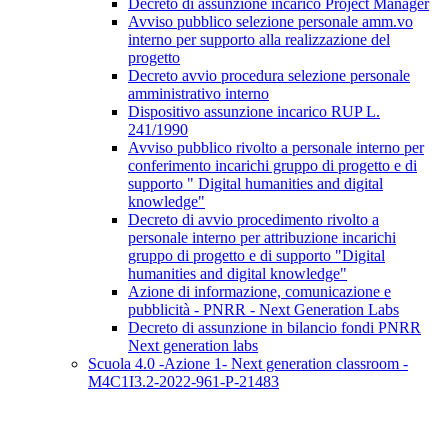
Decreto di assunzione incarico Project Manager
Avviso pubblico selezione personale amm.vo
interno per supporto alla realizzazione del
progetto
Decreto avvio procedura selezione personale
amministrativo interno
Dispositivo assunzione incarico RUP L.
241/1990
Avviso pubblico rivolto a personale interno per
conferimento incarichi gruppo di progetto e di
supporto " Digital humanities and digital
knowledge"
Decreto di avvio procedimento rivolto a
personale interno per attribuzione incarichi
gruppo di progetto e di supporto "Digital
humanities and digital knowledge"
Azione di informazione, comunicazione e
pubblicità - PNRR - Next Generation Labs
Decreto di assunzione in bilancio fondi PNRR
Next generation labs
Scuola 4.0 -Azione 1- Next generation classroom -
M4C1I3.2-2022-961-P-21483