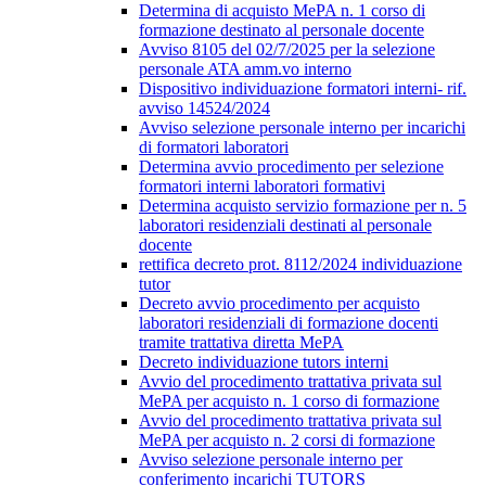
Determina di acquisto MePA n. 1 corso di
formazione destinato al personale docente
Avviso 8105 del 02/7/2025 per la selezione
personale ATA amm.vo interno
Dispositivo individuazione formatori interni- rif.
avviso 14524/2024
Avviso selezione personale interno per incarichi
di formatori laboratori
Determina avvio procedimento per selezione
formatori interni laboratori formativi
Determina acquisto servizio formazione per n. 5
laboratori residenziali destinati al personale
docente
rettifica decreto prot. 8112/2024 individuazione
tutor
Decreto avvio procedimento per acquisto
laboratori residenziali di formazione docenti
tramite trattativa diretta MePA
Decreto individuazione tutors interni
Avvio del procedimento trattativa privata sul
MePA per acquisto n. 1 corso di formazione
Avvio del procedimento trattativa privata sul
MePA per acquisto n. 2 corsi di formazione
Avviso selezione personale interno per
conferimento incarichi TUTORS