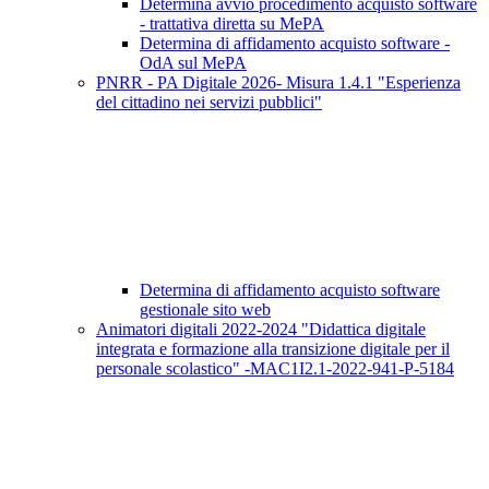
Determina avvio procedimento acquisto software
- trattativa diretta su MePA
Determina di affidamento acquisto software -
OdA sul MePA
PNRR - PA Digitale 2026- Misura 1.4.1 "Esperienza
del cittadino nei servizi pubblici"
Determina di affidamento acquisto software
gestionale sito web
Animatori digitali 2022-2024 "Didattica digitale
integrata e formazione alla transizione digitale per il
personale scolastico" -MAC1I2.1-2022-941-P-5184