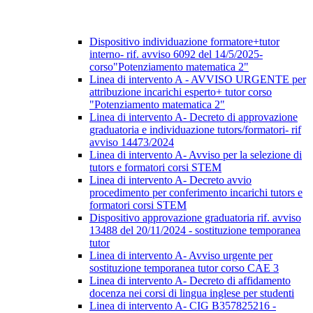
Dispositivo individuazione formatore+tutor
interno- rif. avviso 6092 del 14/5/2025-
corso"Potenziamento matematica 2"
Linea di intervento A - AVVISO URGENTE per
attribuzione incarichi esperto+ tutor corso
"Potenziamento matematica 2"
Linea di intervento A- Decreto di approvazione
graduatoria e individuazione tutors/formatori- rif
avviso 14473/2024
Linea di intervento A- Avviso per la selezione di
tutors e formatori corsi STEM
Linea di intervento A- Decreto avvio
procedimento per conferimento incarichi tutors e
formatori corsi STEM
Dispositivo approvazione graduatoria rif. avviso
13488 del 20/11/2024 - sostituzione temporanea
tutor
Linea di intervento A- Avviso urgente per
sostituzione temporanea tutor corso CAE 3
Linea di intervento A- Decreto di affidamento
docenza nei corsi di lingua inglese per studenti
Linea di intervento A- CIG B357825216 -