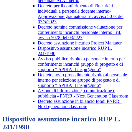
personale ATA interno
Decreto per il conferimento di i9ncarichi
individuali a personale docente interno-
Approvazione graduatoria rif. avviso 5078 del
03/5/2023
Decreto nomina commissione valutazione per
conferimento incarichi personale interno - rif.
avviso 5078 del 03/5/23
Decreto assunzione incarico Project Manager
Dispositivo assunzione incarico RUP L.
241/1990
Avviso pubblico rivolto a personale interno per
conferimento incarichi gruppo di progetto e di
supporto "ISPIRATI inspir@ndo"
Decreto avvio procedimento rivolto al personale
interno per selezione gruppo di progetto e di
supporto "ISPIRATI inspir@ndo"
Azione di informazione, comunicazione e
pubblicità - PNRR - Next Generation Classroom
Decreto assunzione in bilancio fondi PNRR -
Next generation classroom
Dispositivo assunzione incarico RUP L.
241/1990