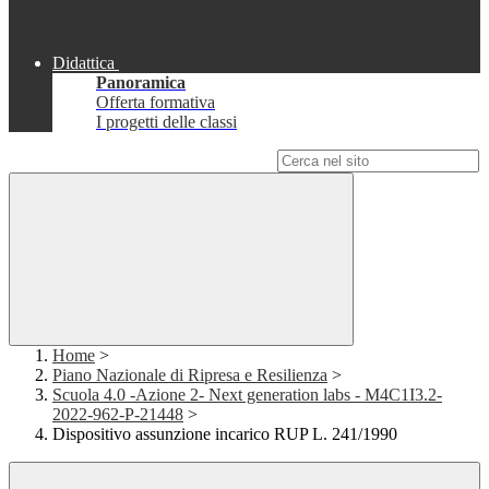
Didattica
Panoramica
Offerta formativa
I progetti delle classi
Campo di ricerca per le pagine del sito
Home
>
Piano Nazionale di Ripresa e Resilienza
>
Scuola 4.0 -Azione 2- Next generation labs - M4C1I3.2-
2022-962-P-21448
>
Dispositivo assunzione incarico RUP L. 241/1990