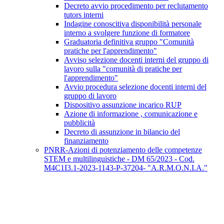
Decreto avvio procedimento per reclutamento
tutors interni
Indagine conoscitiva disponibilità personale
interno a svolgere funzione di formatore
Graduatoria definitiva gruppo "Comunità
pratiche per l'apprendimento"
Avviso selezione docenti interni del gruppo di
lavoro sulla "comunità di pratiche per
l'apprendimento"
Avvio procedura selezione docenti interni del
gruppo di lavoro
Dispositivo assunzione incarico RUP
Azione di informazione , comunicazione e
pubblicità
Decreto di assunzione in bilancio del
finanziamento
PNRR-Azioni di potenziamento delle competenze
STEM e multilinguistiche - DM 65/2023 - Cod.
M4C1I3.1-2023-1143-P-37204- "A.R.M.O.N.I.A."