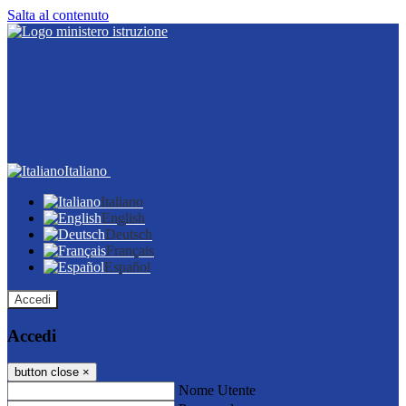
Salta al contenuto
Italiano
Italiano
English
Deutsch
Français
Español
Accedi
Accedi
button close
×
Nome Utente