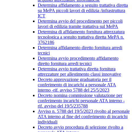
Determina affidamento a seguito trattativa diretta
su MePA piccoli lavori di edilizia /infrastruttura
ICT
Determina avvio del procedimento per piccoli
lavori di edilizia tramite trattativa sul MePA
Determina di affidamento fornitura attrezzatura
tecnologica a seguito trattativa diretta MePA n.
3762186
Determina affidamento diretto fornitura arredi
tecnici
Determina avvio procedimento affidamento
diretto fornitura arredi tecnici
Determina avvio trattativa diretta fornitura
attrezzature per allestimento classi innovative
Decreto approvazione graduatoria per il
conferimento di incarichi a personale ATA
interno -rif. avviso 5788 del 25/5/2023
Decreto nomina commissione valutazione per
conferimento incarichi personale ATA interno -
rif. avviso del 19/5/235788
Avviso n. 5788 del 19/5/2023 rivolto al personale
ATA interno al fine del conferimento di incarichi
individuali
Decreto avvio procedura di selezione rivolto a