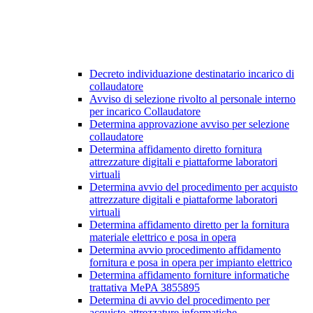
Decreto individuazione destinatario incarico di
collaudatore
Avviso di selezione rivolto al personale interno
per incarico Collaudatore
Determina approvazione avviso per selezione
collaudatore
Determina affidamento diretto fornitura
attrezzature digitali e piattaforme laboratori
virtuali
Determina avvio del procedimento per acquisto
attrezzature digitali e piattaforme laboratori
virtuali
Determina affidamento diretto per la fornitura
materiale elettrico e posa in opera
Determina avvio procedimento affidamento
fornitura e posa in opera per impianto elettrico
Determina affidamento forniture informatiche
trattativa MePA 3855895
Determina di avvio del procedimento per
acquisto attrezzature informatiche