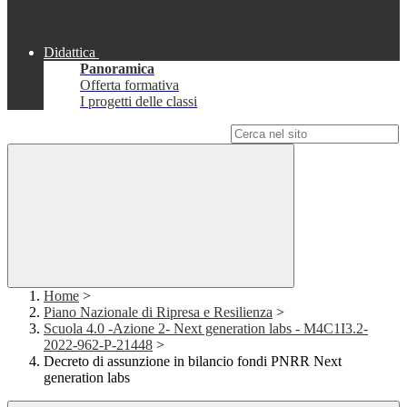
Didattica
Panoramica
Offerta formativa
I progetti delle classi
Campo di ricerca per le pagine del sito
Home
>
Piano Nazionale di Ripresa e Resilienza
>
Scuola 4.0 -Azione 2- Next generation labs - M4C1I3.2-
2022-962-P-21448
>
Decreto di assunzione in bilancio fondi PNRR Next
generation labs