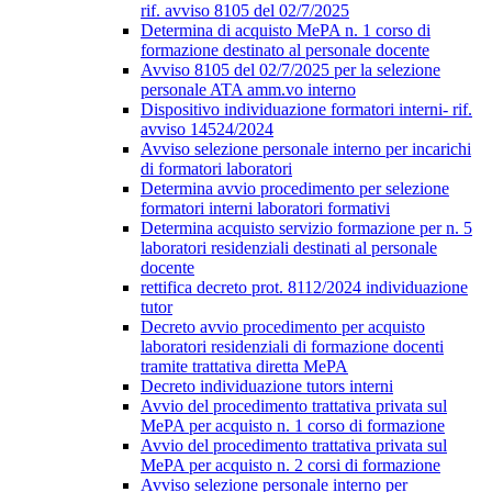
rif. avviso 8105 del 02/7/2025
Determina di acquisto MePA n. 1 corso di
formazione destinato al personale docente
Avviso 8105 del 02/7/2025 per la selezione
personale ATA amm.vo interno
Dispositivo individuazione formatori interni- rif.
avviso 14524/2024
Avviso selezione personale interno per incarichi
di formatori laboratori
Determina avvio procedimento per selezione
formatori interni laboratori formativi
Determina acquisto servizio formazione per n. 5
laboratori residenziali destinati al personale
docente
rettifica decreto prot. 8112/2024 individuazione
tutor
Decreto avvio procedimento per acquisto
laboratori residenziali di formazione docenti
tramite trattativa diretta MePA
Decreto individuazione tutors interni
Avvio del procedimento trattativa privata sul
MePA per acquisto n. 1 corso di formazione
Avvio del procedimento trattativa privata sul
MePA per acquisto n. 2 corsi di formazione
Avviso selezione personale interno per