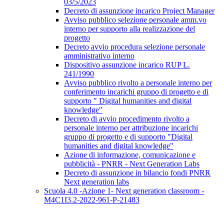
03/5/2023
Decreto di assunzione incarico Project Manager
Avviso pubblico selezione personale amm.vo
interno per supporto alla realizzazione del
progetto
Decreto avvio procedura selezione personale
amministrativo interno
Dispositivo assunzione incarico RUP L.
241/1990
Avviso pubblico rivolto a personale interno per
conferimento incarichi gruppo di progetto e di
supporto " Digital humanities and digital
knowledge"
Decreto di avvio procedimento rivolto a
personale interno per attribuzione incarichi
gruppo di progetto e di supporto "Digital
humanities and digital knowledge"
Azione di informazione, comunicazione e
pubblicità - PNRR - Next Generation Labs
Decreto di assunzione in bilancio fondi PNRR
Next generation labs
Scuola 4.0 -Azione 1- Next generation classroom -
M4C1I3.2-2022-961-P-21483