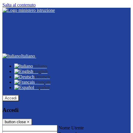
Salta al contenuto
Italiano
Italiano
English
Deutsch
Français
Español
Accedi
Accedi
button close
×
Nome Utente