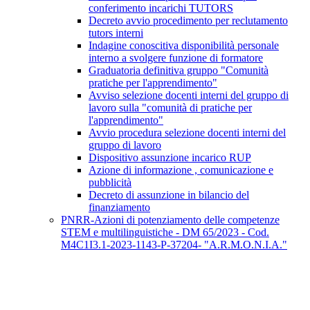
conferimento incarichi TUTORS
Decreto avvio procedimento per reclutamento
tutors interni
Indagine conoscitiva disponibilità personale
interno a svolgere funzione di formatore
Graduatoria definitiva gruppo "Comunità
pratiche per l'apprendimento"
Avviso selezione docenti interni del gruppo di
lavoro sulla "comunità di pratiche per
l'apprendimento"
Avvio procedura selezione docenti interni del
gruppo di lavoro
Dispositivo assunzione incarico RUP
Azione di informazione , comunicazione e
pubblicità
Decreto di assunzione in bilancio del
finanziamento
PNRR-Azioni di potenziamento delle competenze
STEM e multilinguistiche - DM 65/2023 - Cod.
M4C1I3.1-2023-1143-P-37204- "A.R.M.O.N.I.A."