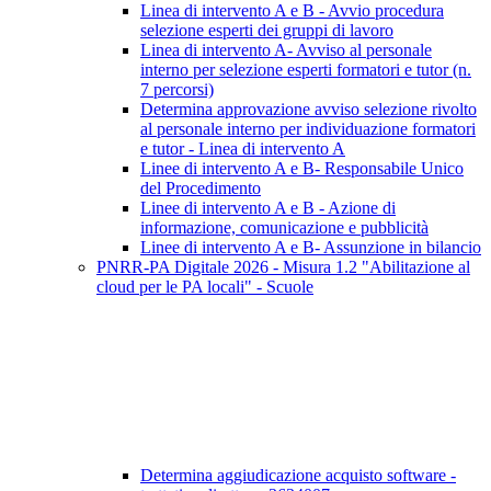
Linea di intervento A e B - Avvio procedura
selezione esperti dei gruppi di lavoro
Linea di intervento A- Avviso al personale
interno per selezione esperti formatori e tutor (n.
7 percorsi)
Determina approvazione avviso selezione rivolto
al personale interno per individuazione formatori
e tutor - Linea di intervento A
Linee di intervento A e B- Responsabile Unico
del Procedimento
Linee di intervento A e B - Azione di
informazione, comunicazione e pubblicità
Linee di intervento A e B- Assunzione in bilancio
PNRR-PA Digitale 2026 - Misura 1.2 "Abilitazione al
cloud per le PA locali" - Scuole
Determina aggiudicazione acquisto software -