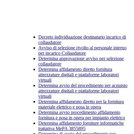
Decreto individuazione destinatario incarico di
collaudatore
Avviso di selezione rivolto al personale interno
per incarico Collaudatore
Determina approvazione avviso per selezione
collaudatore
Determina affidamento diretto fornitura
attrezzature digitali e piattaforme laboratori
virtuali
Determina avvio del procedimento per acquisto
attrezzature digitali e piattaforme laboratori
virtuali
Determina affidamento diretto per la fornitura
materiale elettrico e posa in opera
Determina avvio procedimento affidamento
fornitura e posa in opera per impianto elettrico
Determina affidamento forniture informatiche
trattativa MePA 3855895
Determina di avvio del procedimento per