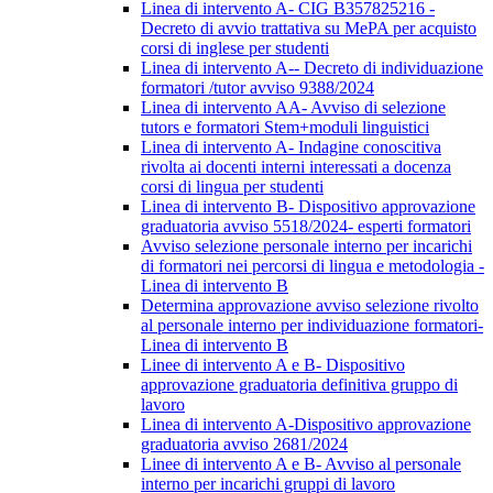
Linea di intervento A- CIG B357825216 -
Decreto di avvio trattativa su MePA per acquisto
corsi di inglese per studenti
Linea di intervento A-- Decreto di individuazione
formatori /tutor avviso 9388/2024
Linea di intervento AA- Avviso di selezione
tutors e formatori Stem+moduli linguistici
Linea di intervento A- Indagine conoscitiva
rivolta ai docenti interni interessati a docenza
corsi di lingua per studenti
Linea di intervento B- Dispositivo approvazione
graduatoria avviso 5518/2024- esperti formatori
Avviso selezione personale interno per incarichi
di formatori nei percorsi di lingua e metodologia -
Linea di intervento B
Determina approvazione avviso selezione rivolto
al personale interno per individuazione formatori-
Linea di intervento B
Linee di intervento A e B- Dispositivo
approvazione graduatoria definitiva gruppo di
lavoro
Linea di intervento A-Dispositivo approvazione
graduatoria avviso 2681/2024
Linee di intervento A e B- Avviso al personale
interno per incarichi gruppi di lavoro