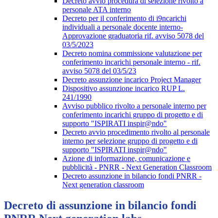
Decreto avvio procedura di selezione rivolto a
personale ATA interno
Decreto per il conferimento di i9ncarichi
individuali a personale docente interno-
Approvazione graduatoria rif. avviso 5078 del
03/5/2023
Decreto nomina commissione valutazione per
conferimento incarichi personale interno - rif.
avviso 5078 del 03/5/23
Decreto assunzione incarico Project Manager
Dispositivo assunzione incarico RUP L.
241/1990
Avviso pubblico rivolto a personale interno per
conferimento incarichi gruppo di progetto e di
supporto "ISPIRATI inspir@ndo"
Decreto avvio procedimento rivolto al personale
interno per selezione gruppo di progetto e di
supporto "ISPIRATI inspir@ndo"
Azione di informazione, comunicazione e
pubblicità - PNRR - Next Generation Classroom
Decreto assunzione in bilancio fondi PNRR -
Next generation classroom
Decreto di assunzione in bilancio fondi