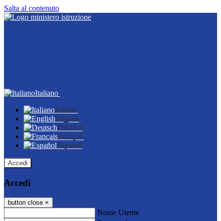
Salta al contenuto
Italiano
Italiano
English
Deutsch
Français
Español
Accedi
Accedi
button close
×
Nome Utente