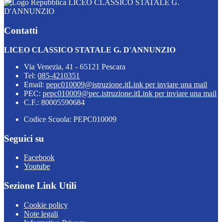
LICEO CLASSICO STATALE G.
D'ANNUNZIO
Contatti
LICEO CLASSICO STATALE G. D'ANNUNZIO
Via Venezia, 41 - 65121 Pescara
Tel:
085-4210351
Email:
pepc010009@istruzione.it
Link per inviare una mail
PEC:
pepc010009@pec.istruzione.it
Link per inviare una mail
C.F.: 80005590684
Codice Scuola: PEPC010009
Seguici su
Facebook
Youtube
Sezione Link Utili
Cookie policy
Note legali