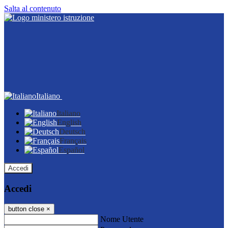
Salta al contenuto
Italiano
Italiano
English
Deutsch
Français
Español
Accedi
Accedi
button close
×
Nome Utente