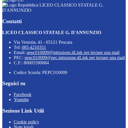
LICEO CLASSICO STATALE G.
D'ANNUNZIO
Contatti
LICEO CLASSICO STATALE G. D'ANNUNZIO
Via Venezia, 41 - 65121 Pescara
Tel:
085-4210351
Email:
pepc010009@istruzione.it
Link per inviare una mail
PEC:
pepc010009@pec.istruzione.it
Link per inviare una mail
C.F.: 80005590684
Codice Scuola: PEPC010009
Seguici su
Facebook
Youtube
Sezione Link Utili
Cookie policy
Note legali