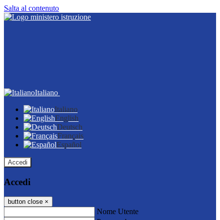
Salta al contenuto
Italiano
Italiano
English
Deutsch
Français
Español
Accedi
Accedi
button close
×
Nome Utente