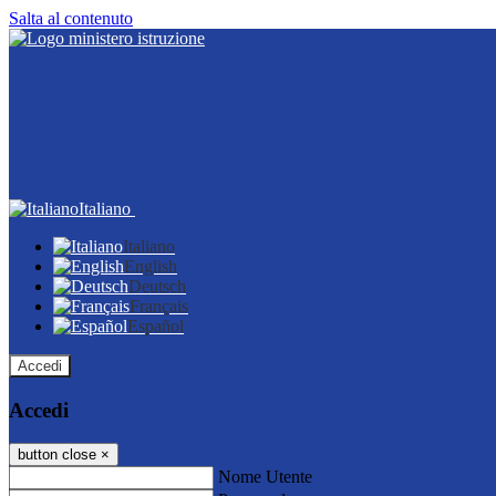
Salta al contenuto
Italiano
Italiano
English
Deutsch
Français
Español
Accedi
Accedi
button close
×
Nome Utente