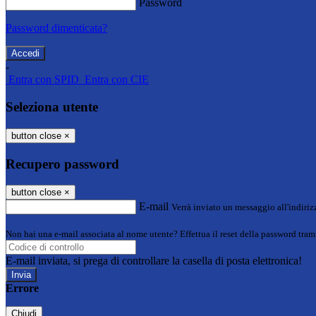
Password
Password dimenticata?
-
Entra con SPID
Entra con CIE
Seleziona utente
button close
×
Recupero password
button close
×
E-mail
Verrà inviato un messaggio all'indirizz
Non hai una e-mail associata al nome utente? Effettua il reset della password tram
E-mail inviata, si prega di controllare la casella di posta elettronica!
Errore
Chiudi