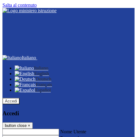
Salta al contenuto
Italiano
Italiano
English
Deutsch
Français
Español
Accedi
Accedi
button close
×
Nome Utente