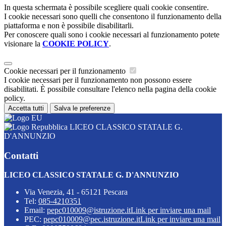
In questa schermata è possibile scegliere quali cookie consentire.
I cookie necessari sono quelli che consentono il funzionamento della
piattaforma e non è possibile disabilitarli.
Per conoscere quali sono i cookie necessari al funzionamento potete
visionare la
COOKIE POLICY
.
Cookie necessari per il funzionamento
I cookie necessari per il funzionamento non possono essere
disabilitati. È possibile consultare l'elenco nella pagina della cookie
policy.
Accetta tutti
Salva le preferenze
LICEO CLASSICO STATALE G.
D'ANNUNZIO
Contatti
LICEO CLASSICO STATALE G. D'ANNUNZIO
Via Venezia, 41 - 65121 Pescara
Tel:
085-4210351
Email:
pepc010009@istruzione.it
Link per inviare una mail
PEC:
pepc010009@pec.istruzione.it
Link per inviare una mail