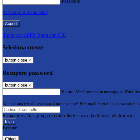
Password
Password dimenticata?
-
Entra con SPID
Entra con CIE
Seleziona utente
button close
×
Recupero password
button close
×
E-mail
Verrà inviato un messaggio all'indirizz
Non hai una e-mail associata al nome utente? Effettua il reset della password tram
E-mail inviata, si prega di controllare la casella di posta elettronica!
Errore
Chiudi