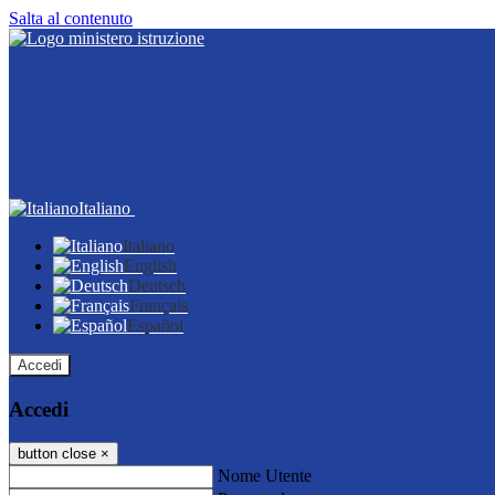
Salta al contenuto
Italiano
Italiano
English
Deutsch
Français
Español
Accedi
Accedi
button close
×
Nome Utente