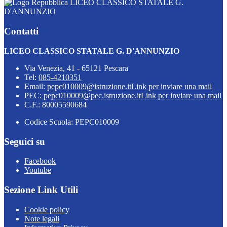
LICEO CLASSICO STATALE G.
D'ANNUNZIO
Contatti
LICEO CLASSICO STATALE G. D'ANNUNZIO
Via Venezia, 41 - 65121 Pescara
Tel:
085-4210351
Email:
pepc010009@istruzione.it
Link per inviare una mail
PEC:
pepc010009@pec.istruzione.it
Link per inviare una mail
C.F.: 80005590684
Codice Scuola: PEPC010009
Seguici su
Facebook
Youtube
Sezione Link Utili
Cookie policy
Note legali