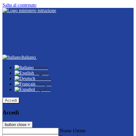
Salta al contenuto
Italiano
Italiano
English
Deutsch
Français
Español
Accedi
Accedi
button close
×
Nome Utente