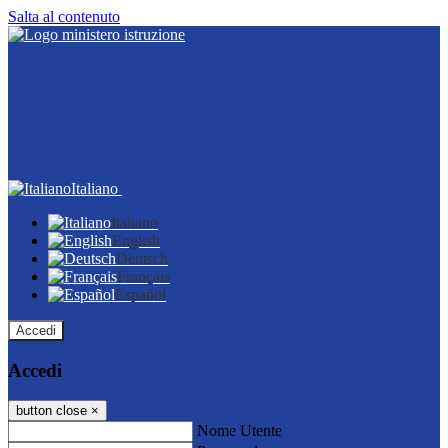
Salta al contenuto
Italiano
Italiano
English
Deutsch
Français
Español
Accedi
Accedi
button close
×
Nome Utente