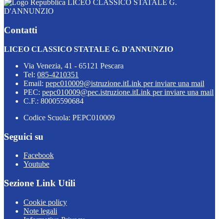
LICEO CLASSICO STATALE G.
D'ANNUNZIO
Contatti
LICEO CLASSICO STATALE G. D'ANNUNZIO
Via Venezia, 41 - 65121 Pescara
Tel:
085-4210351
Email:
pepc010009@istruzione.it
Link per inviare una mail
PEC:
pepc010009@pec.istruzione.it
Link per inviare una mail
C.F.: 80005590684
Codice Scuola: PEPC010009
Seguici su
Facebook
Youtube
Sezione Link Utili
Cookie policy
Note legali