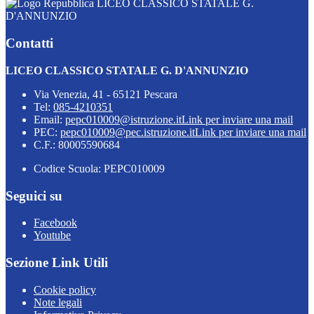
LICEO CLASSICO STATALE G.
D'ANNUNZIO
Contatti
LICEO CLASSICO STATALE G. D'ANNUNZIO
Via Venezia, 41 - 65121 Pescara
Tel:
085-4210351
Email:
pepc010009@istruzione.it
Link per inviare una mail
PEC:
pepc010009@pec.istruzione.it
Link per inviare una mail
C.F.: 80005590684
Codice Scuola: PEPC010009
Seguici su
Facebook
Youtube
Sezione Link Utili
Cookie policy
Note legali