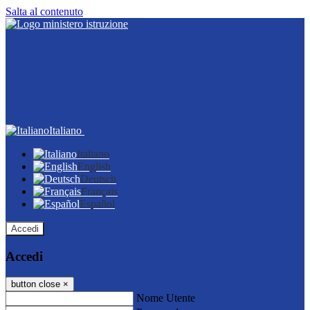
Salta al contenuto
Italiano
Italiano
English
Deutsch
Français
Español
Accedi
Accedi
button close
×
Nome Utente